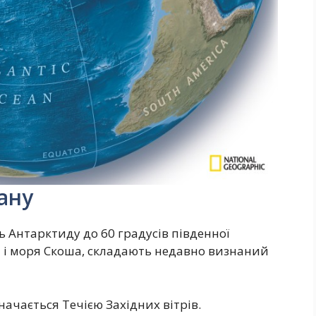
ану
 Антарктиду до 60 градусів південної
 і моря Скоша, складають недавно визнаний
ачається Течією Західних вітрів.