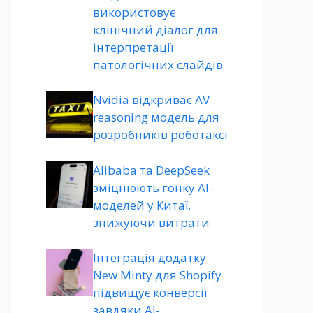
використовує
клінічний діалог для
інтерпретації
патологічних слайдів
Nvidia відкриває AV
reasoning модель для
розробників роботаксі
Alibaba та DeepSeek
зміцнюють гонку AI-
моделей у Китаї,
знижуючи витрати
Інтеграція додатку
New Minty для Shopify
підвищує конверсії
завдяки AI-