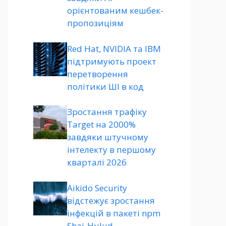
орієнтованим кешбек-
пропозиціям
Red Hat, NVIDIA та IBM
підтримують проект
перетворення
політики ШІ в код
Зростання трафіку
Target на 2000%
завдяки штучному
інтелекту в першому
кварталі 2026
Aikido Security
відстежує зростання
інфекцій в пакеті npm
Shai-Hulud