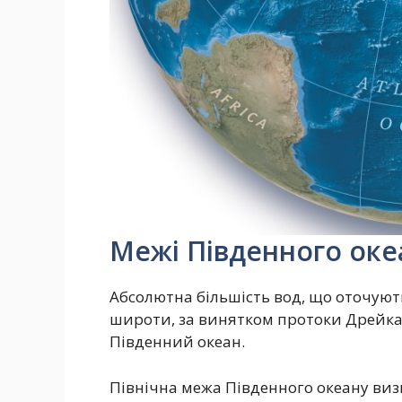
Межі Південного оке
Абсолютна більшість вод, що оточують
широти, за винятком протоки Дрейка
Південний океан.
Північна межа Південного океану визн