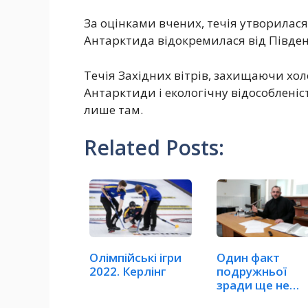
За оцінками вчених, течія утворилася
Антарктида відокремилася від Півде
Течія Західних вітрів, захищаючи хол
Антарктиди і екологічну відособленіс
лише там.
Related Posts:
Олімпійські ігри
Один факт
2022. Керлінг
подружньої
зради ще не
робить шлюб