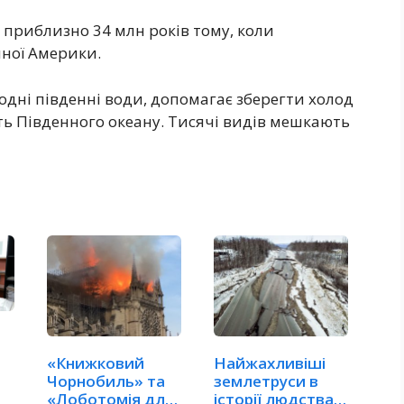
 приблизно 34 млн років тому, коли
нної Америки.
одні південні води, допомагає зберегти холод
ть Південного океану. Тисячі видів мешкають
«Книжковий
Найжахливіші
Чорнобиль» та
землетруси в
«Лоботомія для
історії людства.