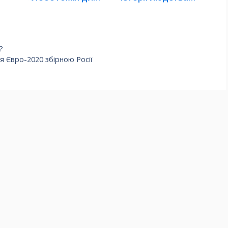
бразильців».…
ТОП-13. Частина
2
?
я Євро-2020 збірною Росії