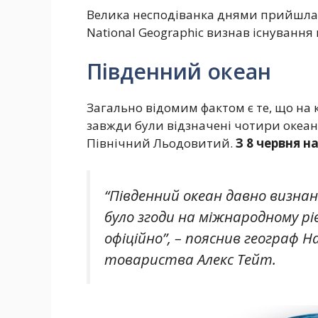
Велика несподіванка днями прийшла з
National Geographic визнав існування 
Південний океан
Загально відомим фактом є те, що на к
завжди були відзначені чотири океан
Північний Льодовитий.
З 8 червня н
“Південний океан давно визнани
було згоди на міжнародному рів
офіційно”, – пояснив географ 
товариства Алекс Тейт.