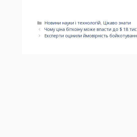
недійсним
Категорії
Новини науки і технологій
,
Цікаво знати
Чому ціна біткоіну може впасти до $ 18 тис
Експерти оцінили ймовірність бойкотуванн