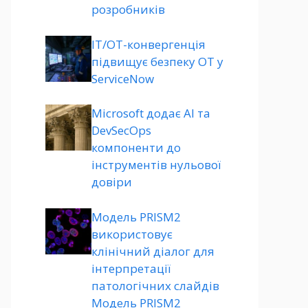
розробників
ІТ/ОТ-конвергенція
підвищує безпеку ОТ у
ServiceNow
Microsoft додає AI та
DevSecOps
компоненти до
інструментів нульової
довіри
Модель PRISM2
використовує
клінічний діалог для
інтерпретації
патологічних слайдів
Модель PRISM2