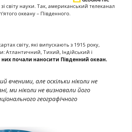
і світу науки. Так, американський телеканал
п’ятого океану – Південного.
артах світу, які випускають з 1915 року,
и: Атлантичний, Тихий, Індійський і
а них почали наносити Південний океан.
й вченими, але оскільки ніколи не
ні, ми ніколи не визнавали його
Національного географічного