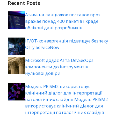
Recent Posts
Атака на ланцюжок поставок npm
вражає понад 400 пакетів і краде
облікові дані розробників
ІТ/ОТ-конвергенція підвищує безпеку
ОТ у ServiceNow
Microsoft додає AI та DevSecOps
компоненти до інструментів
нульової довіри
Модель PRISM2 використовує
клінічний діалог для інтерпретації
патологічних слайдів Модель PRISM2
використовує клінічний діалог для
інтерпретації патологічних слайдів