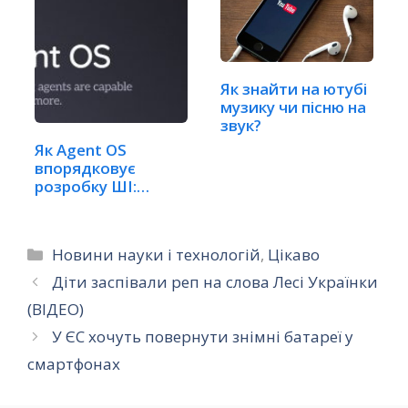
Як знайти на ютубі
музику чи пісню на
звук?
Як Agent OS
впорядковує
розробку ШІ:
Комплексний…
Категорії
Новини науки і технологій
,
Цікаво
Діти заспівали реп на слова Лесі Українки
(ВІДЕО)
У ЄС хочуть повернути знімні батареї у
смартфонах