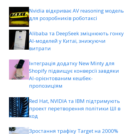
Nvidia відкриває AV reasoning модель
для розробників роботаксі
Alibaba та DeepSeek зміцнюють гонку
AI-моделей у Китаї, знижуючи
витрати
Інтеграція додатку New Minty для
Shopify підвищує конверсії завдяки
AI-орієнтованим кешбек-
пропозиціям
Red Hat, NVIDIA та IBM підтримують
проект перетворення політики ШІ в
код
Зростання трафіку Target на 2000%