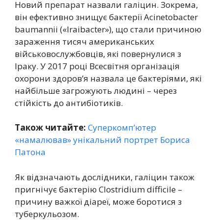
Новий препарат назвали галіцин. Зокрема,
він ефективно знищує бактерії Acinetobacter
baumannii («Iraibacter»), що стали причиною
зараження тисяч американських
військовослужбовців, які повернулися з
Іраку. У 2017 році Всесвітня організація
охорони здоров’я назвала це бактеріями, які
найбільше загрожують людині – через
стійкість до антибіотиків.
Також читайте:
Суперкомп’ютер
«намалював» унікальний портрет Бориса
Патона
Як відзначають дослідники, галіцин також
пригнічує бактерію Clostridium difficile –
причину важкої діареї, може боротися з
туберкульозом.