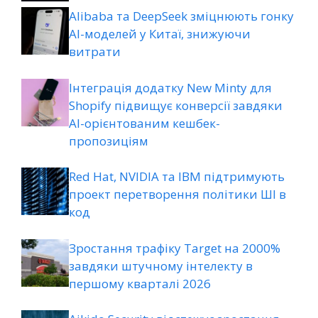
Alibaba та DeepSeek зміцнюють гонку
AI-моделей у Китаї, знижуючи
витрати
Інтеграція додатку New Minty для
Shopify підвищує конверсії завдяки
AI-орієнтованим кешбек-
пропозиціям
Red Hat, NVIDIA та IBM підтримують
проект перетворення політики ШІ в
код
Зростання трафіку Target на 2000%
завдяки штучному інтелекту в
першому кварталі 2026