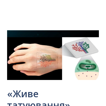
«Живе
татуювання»