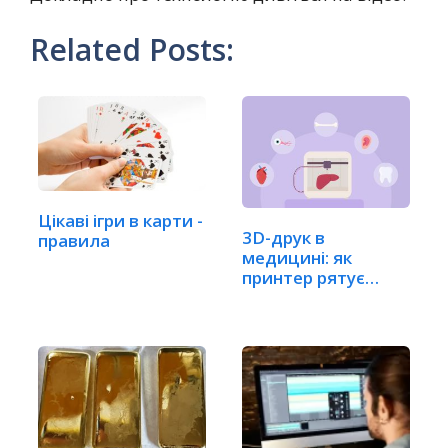
Related Posts:
Цікаві ігри в карти -
3D-друк в
правила
медицині: як
принтер рятує
людські життя