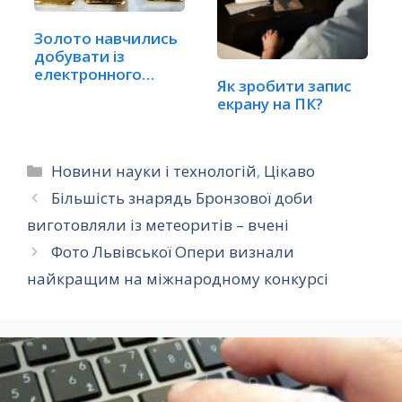
Золото навчились
добувати із
електронного
Як зробити запис
сміття за…
екрану на ПК?
Категорії
Новини науки і технологій
,
Цікаво
Більшість знарядь Бронзової доби
виготовляли із метеоритів – вчені
Фото Львівської Опери визнали
найкращим на міжнародному конкурсі