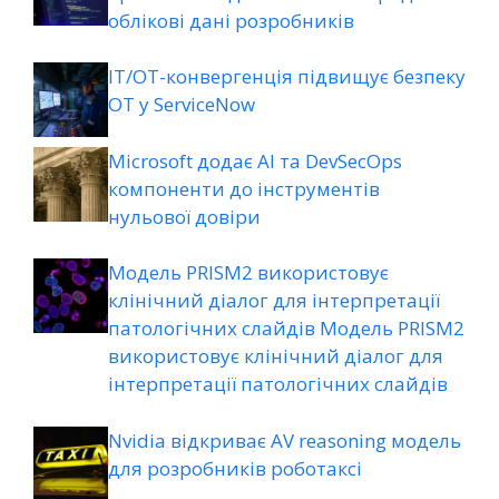
облікові дані розробників
ІТ/ОТ-конвергенція підвищує безпеку
ОТ у ServiceNow
Microsoft додає AI та DevSecOps
компоненти до інструментів
нульової довіри
Модель PRISM2 використовує
клінічний діалог для інтерпретації
патологічних слайдів Модель PRISM2
використовує клінічний діалог для
інтерпретації патологічних слайдів
Nvidia відкриває AV reasoning модель
для розробників роботаксі