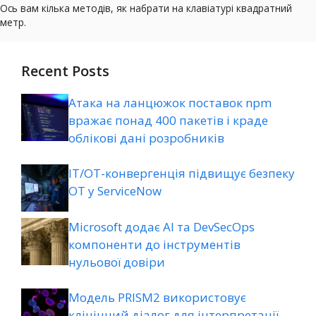
Recent Posts
Атака на ланцюжок поставок npm
вражає понад 400 пакетів і краде
облікові дані розробників
ІТ/ОТ-конвергенція підвищує безпеку
ОТ у ServiceNow
Microsoft додає AI та DevSecOps
компоненти до інструментів
нульової довіри
Модель PRISM2 використовує
клінічний діалог для інтерпретації