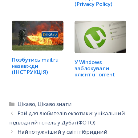
(Privacy Policy)
Позбутись mail.ru
У Windows
назавжди
заблокували
(ІНСТРУКЦІЯ)
клієнт uTorrent
Категорії
Цікаво
,
Цікаво знати
Рай для любителів екзотики: унікальний
підводний готель у Дубаї (ФОТО)
Найпотужніший у світі гібридний