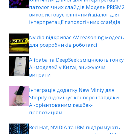
патологічних слайдів Модель PRISM2
використовує клінічний діалог для
інтерпретації патологічних слайдів
Nvidia відкриває AV reasoning модель
для розробників роботаксі
Alibaba та DeepSeek зміцнюють гонку
AI-моделей у Китаї, знижуючи
витрати
Інтеграція додатку New Minty для
Shopify підвищує конверсії завдяки
AI-орієнтованим кешбек-
пропозиціям
Red Hat, NVIDIA та IBM підтримують