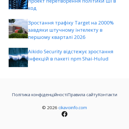
проект перетворення політики ШІ в
код
Зростання трафіку Target на 2000%
завдяки штучному інтелекту в
першому кварталі 2026
Aikido Security відстежує зростання
інфекцій в пакеті npm Shai-Hulud
Політика конфіденційності
Правила сайту
Контакти
© 2026
cikavoinfo.com
Facebook