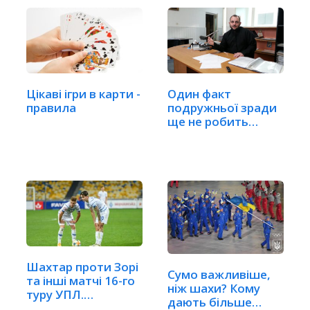
Цікаві ігри в карти -
Один факт
правила
подружньої зради
ще не робить
шлюб недійсним
Шахтар проти Зорі
Сумо важливіше,
та інші матчі 16-го
ніж шахи? Кому
туру УПЛ.…
дають більше