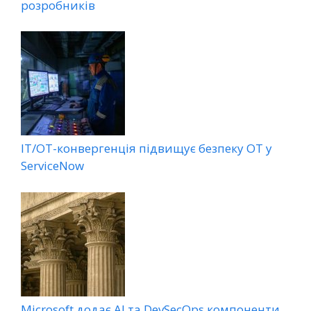
розробників
ІТ/ОТ-конвергенція підвищує безпеку ОТ у
ServiceNow
Microsoft додає AI та DevSecOps компоненти