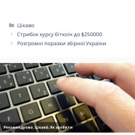
грошей
Категорії
Цікаво
Стрибок курсу біткоін до $250000
Розгромні поразки збірної України