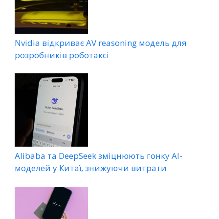
Nvidia відкриває AV reasoning модель для
розробників роботаксі
Alibaba та DeepSeek зміцнюють гонку AI-
моделей у Китаї, знижуючи витрати