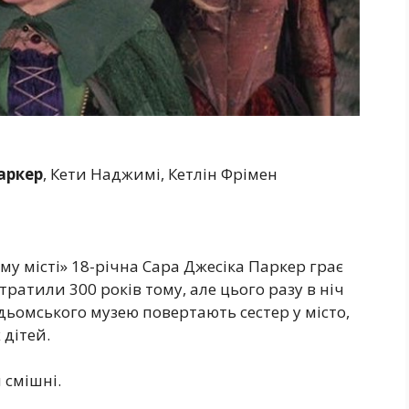
аркер
, Кети Наджимі, Кетлін Фрімен
му місті» 18-річна Сара Джесіка Паркер грає
стратили 300 років тому, але цього разу в ніч
ідьомського музею повертають сестер у місто,
 дітей.
 смішні.