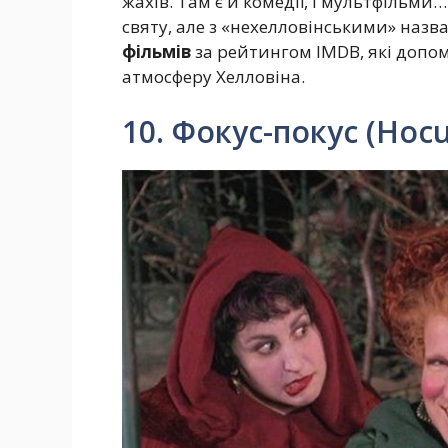
жахів. Там є й комедії, і мультфільми
святу, але з «нехелловінськими» назв
фільмів
за рейтингом IMDB, які допо
атмосферу Хелловіна.
10. Фокус-покус (Hocu