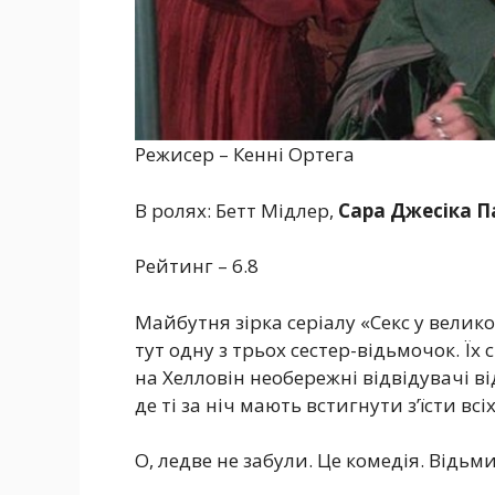
Режисер – Кенні Ортега
В ролях: Бетт Мідлер,
Сара Джесіка П
Рейтинг – 6.8
Майбутня зірка серіалу «Секс у велико
тут одну з трьох сестер-відьмочок. Їх 
на Хелловін необережні відвідувачі в
де ті за ніч мають встигнути з’їсти всіх
О, ледве не забули. Це комедія. Відьми