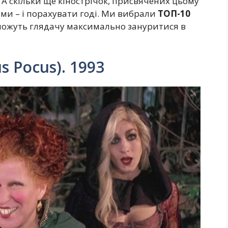
… А скільки ще кінострічок, присвячених цьому
ами – і порахувати годі. Ми вибрали
ТОП-10
можуть глядачу максимально зануритися в
s Pocus). 1993