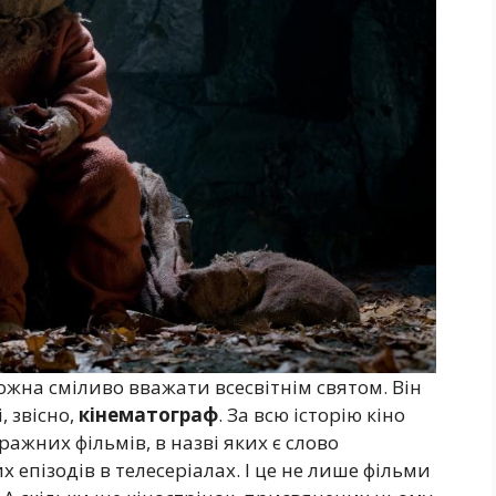
жна сміливо вважати всесвітнім святом. Він
, звісно,
кінематограф
. За всю історію кіно
ажних фільмів, в назві яких є слово
х епізодів в телесеріалах. І це не лише фільми