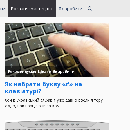
ини
Розваги і мистецтво
Як зробити