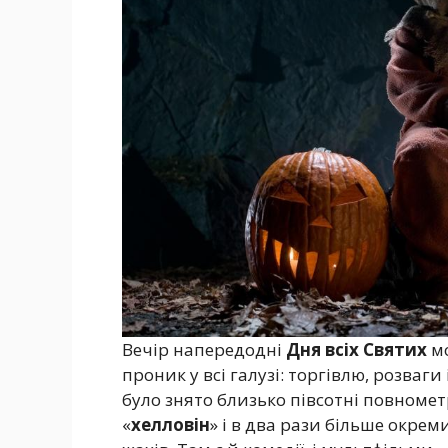
Вечір напередодні
Дня всіх Святих
мо
проник у всі галузі: торгівлю, розваги і
було знято близько півсотні повнометр
«
хелловін
» і в два рази більше окреми