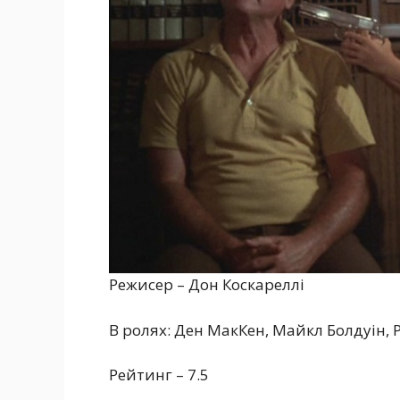
Режисер – Дон Коскареллі
В ролях: Ден МакКен, Майкл Болдуін, 
Рейтинг – 7.5