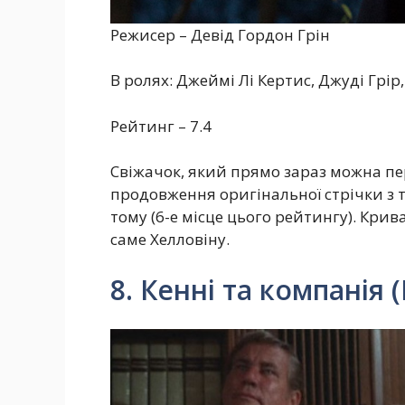
Режисер – Девід Гордон Грін
В ролях: Джеймі Лі Кертис, Джуді Грір,
Рейтинг – 7.4
Свіжачок, який прямо зараз можна пер
продовження оригінальної стрічки з т
тому (6-е місце цього рейтингу). Кри
саме Хелловіну.
8. Кенні та компанія 