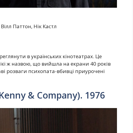
 Вілл Паттон, Нік Кастл
еглянути в українських кінотеатрах. Це
ієї ж назвою, що вийшла на екрани 40 років
ваві розваги психопата-вбивці приурочені
(Kenny & Company). 1976