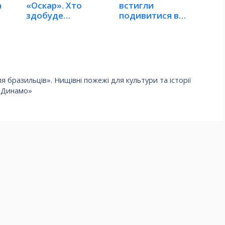
а
«Оскар». Хто
встигли
здобуде
подивитися в
перемогу?
2019-му?
бразильців». Нищівні пожежі для культури та історії
 «Динамо»