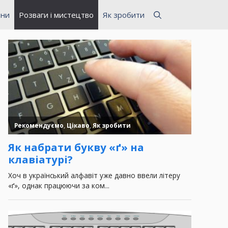
ини
Розваги і мистецтво
Як зробити