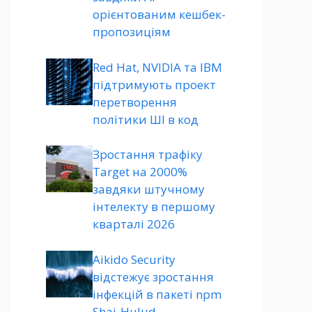
орієнтованим кешбек-
пропозиціям
Red Hat, NVIDIA та IBM
підтримують проект
перетворення
політики ШІ в код
Зростання трафіку
Target на 2000%
завдяки штучному
інтелекту в першому
кварталі 2026
Aikido Security
відстежує зростання
інфекцій в пакеті npm
Shai-Hulud