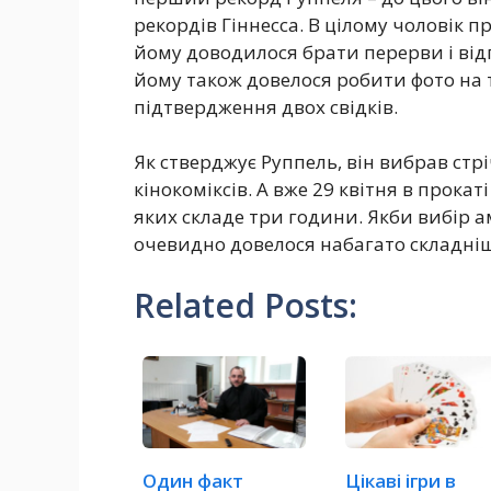
рекордів Гіннесса. В цілому чоловік п
йому доводилося брати перерви і від
йому також довелося робити фото на 
підтвердження двох свідків.
Як стверджує Руппель, він вибрав стр
кінокоміксів. А вже 29 квітня в прока
яких складе три години. Якби вибір а
очевидно довелося набагато складніш
Related Posts:
Один факт
Цікаві ігри в