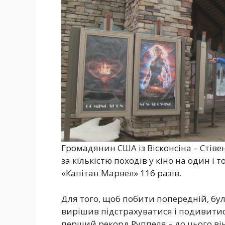
Громадянин США із Вісконсіна – Стіве
за кількістю походів у кіно на один і
«Капітан Марвел» 116 разів.
Для того, щоб побити попередній, бул
вирішив підстрахуватися і подивитися
перший рекорд Руппеля – до цього ві