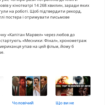
ровів у кінотеатрі 14 268 хвилин, заради яких
гули на роботі. Щоб підтвердити рекорд,
тлі постера і отримувати письмове
ічку «Капітан Марвел» через любов до
ті стартують «Месники: Фінал», хронометраж
мериканця упав на цей фільм, йому б
е.
Чоловічий
Що ви не