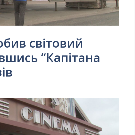
бив світовий
вшись “Капітана
ів