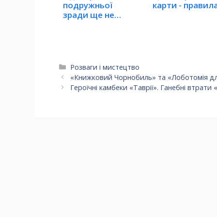
подружньої
карти - правил
зради ще не
робить шлюб
недійсним
Категорії
Розваги і мистецтво
«Книжковий Чорнобиль» та «Лоботомія для 
Героїчні камбеки «Таврії». Ганебні втрати