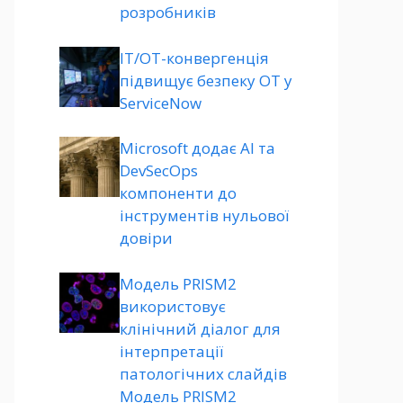
розробників
ІТ/ОТ-конвергенція
підвищує безпеку ОТ у
ServiceNow
Microsoft додає AI та
DevSecOps
компоненти до
інструментів нульової
довіри
Модель PRISM2
використовує
клінічний діалог для
інтерпретації
патологічних слайдів
Модель PRISM2