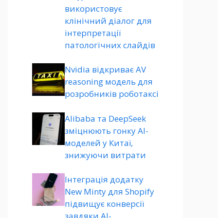
використовує
клінічний діалог для
інтерпретації
патологічних слайдів
Nvidia відкриває AV
reasoning модель для
розробників роботаксі
Alibaba та DeepSeek
зміцнюють гонку AI-
моделей у Китаї,
знижуючи витрати
Інтеграція додатку
New Minty для Shopify
підвищує конверсії
завдяки AI-