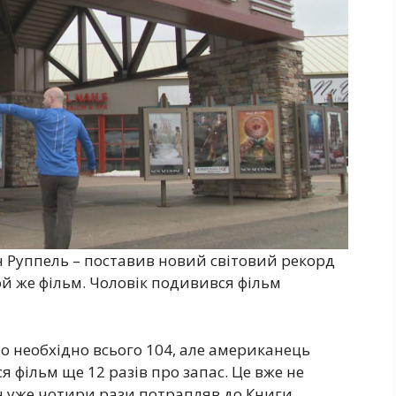
н Руппель – поставив новий світовий рекорд
 той же фільм. Чоловік подивився фільм
о необхідно всього 104, але американець
 фільм ще 12 разів про запас. Це вже не
н уже чотири рази потрапляв до Книги