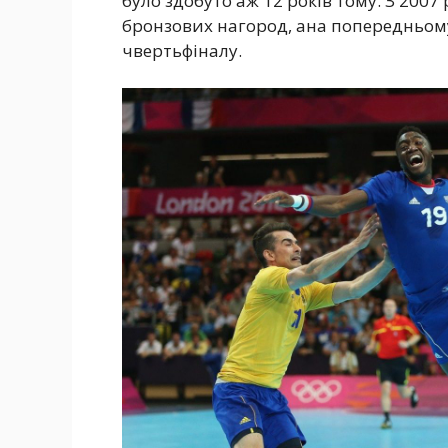
було здобуто аж 12 років тому. З 2007
бронзових нагород, ана попередньому
чвертьфіналу.