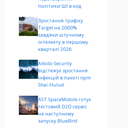
політики ШІ в код
Зростання трафіку
Target на 2000%
завдяки штучному
інтелекту в першому
кварталі 2026
Aikido Security
відстежує зростання
інфекцій в пакеті npm
Shai-Hulud
AST SpaceMobile готує
тестовий D2D сервіс
на наступному
запуску BlueBird