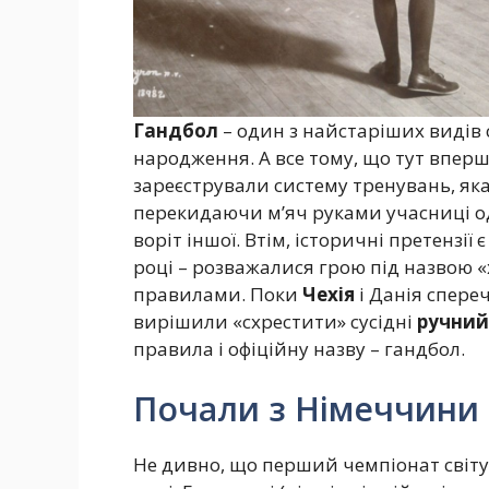
Гандбол
– один з найстаріших видів сп
народження. А все тому, що тут впер
зареєстрували систему тренувань, яка
перекидаючи м’яч руками учасниці о
воріт іншої. Втім, історичні претензії є
році – розважалися грою під назвою 
правилами. Поки
Чехія
і Данія спере
вирішили «схрестити» сусідні
ручний
правила і офіційну назву – гандбол.
Почали з Німеччини
Не дивно, що перший чемпіонат світу 