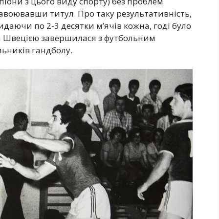
мпіони з цього виду спорту) без проблем
, завоювавши титул. Про таку результативність,
даючи по 2-3 десятки м’ячів кожна, годі було
та Швецією завершилася з футбольним
льників гандболу.