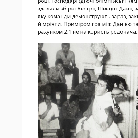
році. Господарі (діючі олімпійські че
здолали збірні Австрії, Швеції і Данії
яку команди демонструють зараз, заки
й мріяти. Приміром гра між Данією 
рахунком 2:1 не на користь родонача