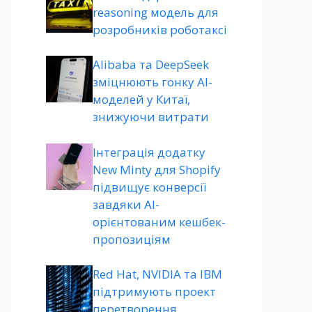
reasoning модель для
розробників роботаксі
Alibaba та DeepSeek
зміцнюють гонку AI-
моделей у Китаї,
знижуючи витрати
Інтеграція додатку
New Minty для Shopify
підвищує конверсії
завдяки AI-
орієнтованим кешбек-
пропозиціям
Red Hat, NVIDIA та IBM
підтримують проект
перетворення