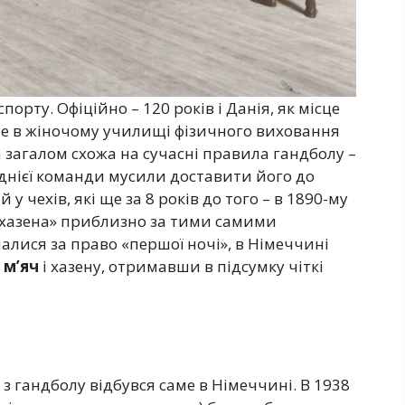
орту. Офіційно – 120 років і Данія, як місце
ше в жіночому училищі фізичного виховання
 загалом схожа на сучасні правила гандболу –
днієї команди мусили доставити його до
 й у чехів, які ще за 8 років до того – в 1890-му
«хазена» приблизно за тими самими
чалися за право «першої ночі», в Німеччині
 м’яч
і хазену, отримавши в підсумку чіткі
з гандболу відбувся саме в Німеччині. В 1938