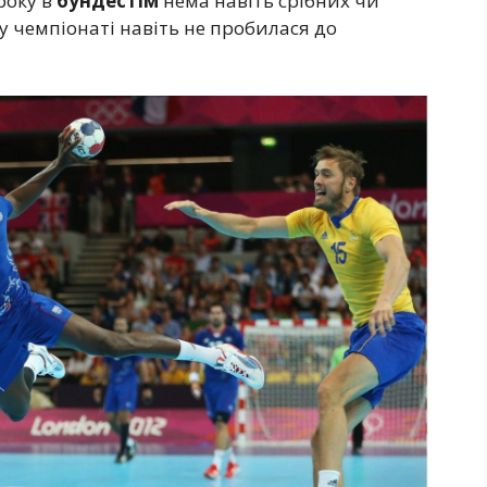
 року в
бундестім
нема навіть срібних чи
 чемпіонаті навіть не пробилася до