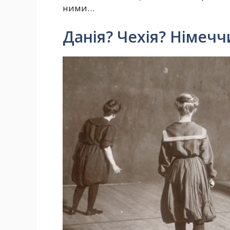
ними…
Данія? Чехія? Німечч