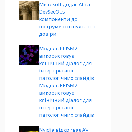
Microsoft додає AI та
DevSecOps
компоненти до
інструментів нульової
довіри
Модель PRISM2
використовує
клінічний діалог для
інтерпретації
патологічних слайдів
Модель PRISM2
використовує
клінічний діалог для
інтерпретації
патологічних слайдів
Nvidia відкриває AV