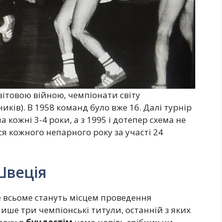
вітовою війною, чемпіонати світу
ників). В 1958 команд було вже 16. Далі турнір
кожні 3-4 роки, а з 1995 і дотепер схема не
ся кожного непарного року за участі 24
Швеція
 всьоме стануть місцем проведення
лише три чемпіонські титули, останній з яких