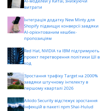
AI-моделей у Китаї, знижуючи
витрати
Інтеграція додатку New Minty для
Shopify підвищує конверсії завдяки
AI-орієнтованим кешбек-
пропозиціям
Red Hat, NVIDIA та IBM підтримують
проект перетворення політики ШІ в
код
Зростання трафіку Target на 2000%
завдяки штучному інтелекту в
першому кварталі 2026
Aikido Security відстежує зростання
інфекцій в пакеті npm Shai-Hulud