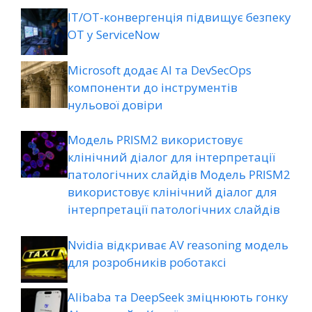
ІТ/ОТ-конвергенція підвищує безпеку
ОТ у ServiceNow
Microsoft додає AI та DevSecOps
компоненти до інструментів
нульової довіри
Модель PRISM2 використовує
клінічний діалог для інтерпретації
патологічних слайдів Модель PRISM2
використовує клінічний діалог для
інтерпретації патологічних слайдів
Nvidia відкриває AV reasoning модель
для розробників роботаксі
Alibaba та DeepSeek зміцнюють гонку