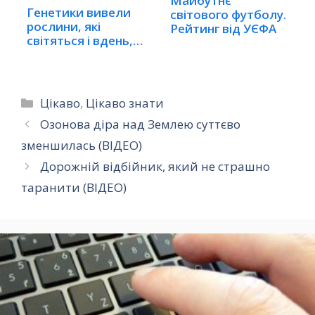
Майбутнє
Генетики вивели
світового футболу.
рослини, які
Рейтинг від УЄФА
світяться і вдень,
і…
Категорії
Цікаво
,
Цікаво знати
Озонова діра над Землею суттєво
зменшилась (ВІДЕО)
Дорожній відбійник, який не страшно
таранити (ВІДЕО)