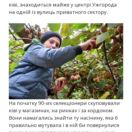
ківі, знаходиться майже у центрі Ужгорода
на одній із вулиць приватного сектору.
На початку 90-их селекціонери скуповували
ківі у магазинах, на ринках і за кордоном.
Вони намагались знайти ту насінину, яка б
правильно мутувала і в ній би повернулися