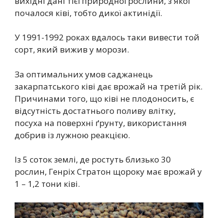
вихідні дані тієї природної рослини, з якої
почалося ківі, тобто дикої актинідії.
У 1991-1992 роках вдалось таки вивести той
сорт, який вижив у морози.
За оптимальних умов саджанець
закарпатського ківі дає врожай на третій рік.
Причинами того, що ківі не плодоносить, є
відсутність достатнього поливу влітку,
посуха на поверхні ґрунту, використання
добрив із лужною реакцією.
Із 5 соток землі, де ростуть близько 30
рослин, Генріх Стратон щороку має врожай у
1 – 1,2 тони ківі.