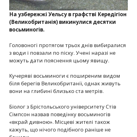
На узбережжі Уельсу в графстві Кередігіон
(Великобританія) викинулися десятки
восьминогів.
Головоногі протягом трьох днів вибиралися
з води і повзали по піску. Учені наразі не
можуть дати пояснення цьому явищу.
Кучеряві восьминоги є поширеним видом
біля берегів Великобританії, однак живуть
вони на глибині близько ста метрів.
Біолог з Брістольського університету Стів
Сімпсон назвав поведінку восьминогів
«вкрай дивною». Місцеві жителі також
кажуть, що нічого подібного раніше не