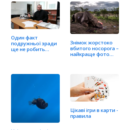
Один факт
Знімок жорстоко
подружньої зради
вбитого носорога –
ще не робить
найкраще фото…
шлюб недійсним
Цікаві ігри в карти -
правила