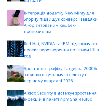
витрати
Інтеграція додатку New Minty для
Shopify підвищує конверсії завдяки
AI-орієнтованим кешбек-
пропозиціям
Red Hat, NVIDIA та IBM підтримують
проект перетворення політики ШІ в
код
Зростання трафіку Target на 2000%
завдяки штучному інтелекту в
першому кварталі 2026
Aikido Security відстежує зростання
інфекцій в пакеті npm Shai-Hulud