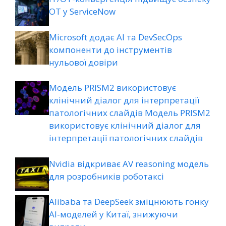
ОТ у ServiceNow
Microsoft додає AI та DevSecOps
компоненти до інструментів
нульової довіри
Модель PRISM2 використовує
клінічний діалог для інтерпретації
патологічних слайдів Модель PRISM2
використовує клінічний діалог для
інтерпретації патологічних слайдів
Nvidia відкриває AV reasoning модель
для розробників роботаксі
Alibaba та DeepSeek зміцнюють гонку
AI-моделей у Китаї, знижуючи