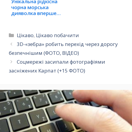
Унікальна рідкісна
чорна морська
дияволка вперше…
Категорії
Цікаво
,
Цікаво побачити
3D-«зебра» робить перехід через дорогу
безпечнішим (ФОТО, ВІДЕО)
Соцмережі засипали фотографіями
засніжених Карпат (+15 ФОТО)