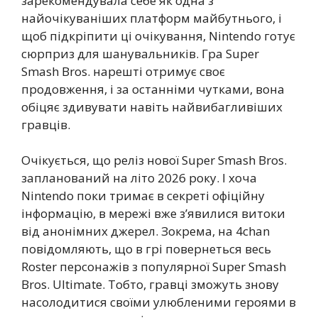
зарекомендувала себе як одна з
найочікуваніших платформ майбутнього, і
щоб підкріпити ці очікування, Nintendo готує
сюрприз для шанувальників. Гра Super
Smash Bros. нарешті отримує своє
продовження, і за останніми чутками, вона
обіцяє здивувати навіть найвибагливіших
гравців.
Очікується, що реліз нової Super Smash Bros.
запланований на літо 2026 року. І хоча
Nintendo поки тримає в секреті офіційну
інформацію, в мережі вже з’явилися витоки
від анонімних джерел. Зокрема, на 4chan
повідомляють, що в грі повернеться весь
Roster персонажів з популярної Super Smash
Bros. Ultimate. Тобто, гравці зможуть знову
насолодитися своїми улюбленими героями в