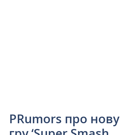
РRumors про нову
гру ‘Super Smash