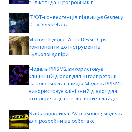
облікові дані розробників
ІТ/ОТ-конвергенція підвищує безпеку
ОТ у ServiceNow
Microsoft додає AI та DevSecOps
компоненти до інструментів
нульової довіри
Модель PRISM2 використовує
клінічний діалог для інтерпретації
патологічних слайдів Модель PRISM2
використовує клінічний діалог для
інтерпретації патологічних слайдів
Nvidia відкриває AV reasoning модель
для розробників роботаксі