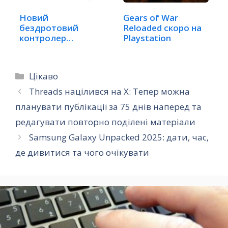
Новий
Gears of War
бездротовий
Reloaded скоро на
контролер
Playstation
GameCube для
Switch 2:…
Категорії
Цікаво
Threads націлився на X: Тепер можна
планувати публікації за 75 днів наперед та
редагувати повторно поділені матеріали
Samsung Galaxy Unpacked 2025: дати, час,
де дивитися та чого очікувати