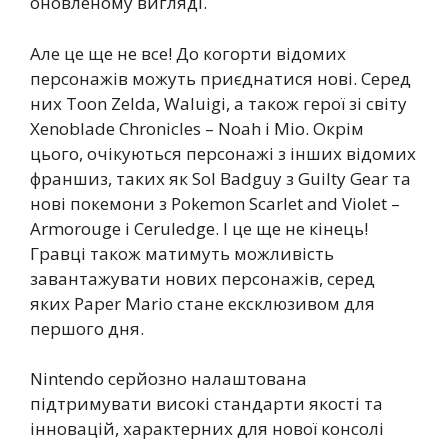
оновленому вигляді.
Але це ще не все! До когорти відомих
персонажів можуть приєднатися нові. Серед
них Toon Zelda, Waluigi, а також герої зі світу
Xenoblade Chronicles – Noah і Mio. Окрім
цього, очікуються персонажі з інших відомих
франшиз, таких як Sol Badguy з Guilty Gear та
нові покемони з Pokemon Scarlet and Violet –
Armorouge і Ceruledge. І це ще не кінець!
Гравці також матимуть можливість
завантажувати нових персонажів, серед
яких Paper Mario стане ексклюзивом для
першого дня.
Nintendo серйозно налаштована
підтримувати високі стандарти якості та
інновацій, характерних для нової консолі