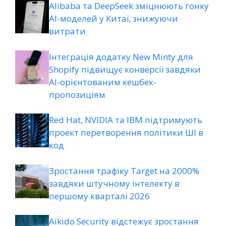
Alibaba та DeepSeek зміцнюють гонку
AI-моделей у Китаї, знижуючи
витрати
Інтеграція додатку New Minty для
Shopify підвищує конверсії завдяки
AI-орієнтованим кешбек-
пропозиціям
Red Hat, NVIDIA та IBM підтримують
проект перетворення політики ШІ в
код
Зростання трафіку Target на 2000%
завдяки штучному інтелекту в
першому кварталі 2026
Aikido Security відстежує зростання