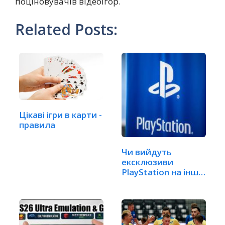
поціновувачів відеоігор.
Related Posts:
Цікаві ігри в карти -
правила
Чи вийдуть
ексклюзиви
PlayStation на інші
платформи?…