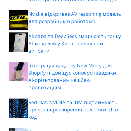
Nvidia відкриває AV reasoning модель
для розробників роботаксі
Alibaba та DeepSeek зміцнюють гонку
AI-моделей у Китаї, знижуючи
витрати
Інтеграція додатку New Minty для
Shopify підвищує конверсії завдяки
AI-орієнтованим кешбек-
пропозиціям
Red Hat, NVIDIA та IBM підтримують
проект перетворення політики ШІ в
код