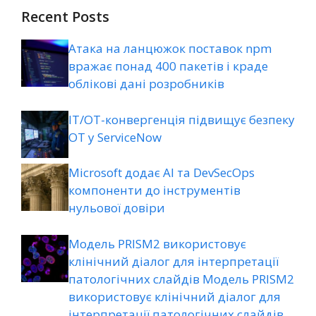
Recent Posts
Атака на ланцюжок поставок npm
вражає понад 400 пакетів і краде
облікові дані розробників
ІТ/ОТ-конвергенція підвищує безпеку
ОТ у ServiceNow
Microsoft додає AI та DevSecOps
компоненти до інструментів
нульової довіри
Модель PRISM2 використовує
клінічний діалог для інтерпретації
патологічних слайдів Модель PRISM2
використовує клінічний діалог для
інтерпретації патологічних слайдів