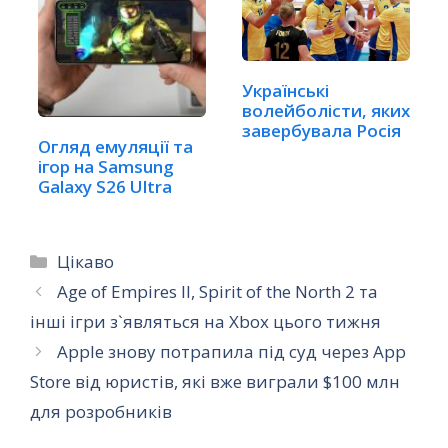
Українські
волейболісти, яких
завербувала Росія
Огляд емуляції та
ігор на Samsung
Galaxy S26 Ultra
Категорії
Цікаво
Age of Empires II, Spirit of the North 2 та
інші ігри з`являться на Xbox цього тижня
Apple знову потрапила під суд через App
Store від юристів, які вже виграли $100 млн
для розробників