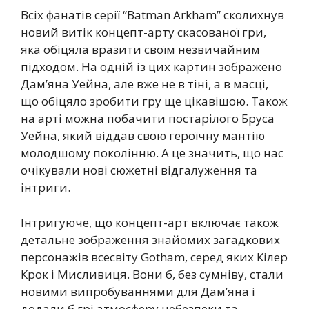
Всіх фанатів серії “Batman Arkham” сколихнув
новий витік концепт-арту скасованої гри,
яка обіцяла вразити своїм незвичайним
підходом. На одній із цих картин зображено
Дам’яна Уейна, але вже не в тіні, а в масці,
що обіцяло зробити гру ще цікавішою. Також
на арті можна побачити постарілого Бруса
Уейна, який віддав свою героїчну мантію
молодшому поколінню. А це значить, що нас
очікували нові сюжетні відгалуження та
інтриги.
Інтригуюче, що концепт-арт включає також
детальне зображення знайомих загадкових
персонажів всесвіту Gotham, серед яких Кілер
Крок і Мисливиця. Вони б, без сумніву, стали
новими випробуваннями для Дам’яна і
додали б грі атмосферу небезпеки та