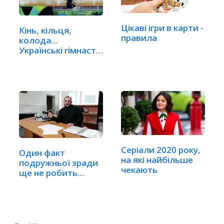
Цікаві ігри в карти -
Кінь, кільця,
правила
колода…
Українські гімнасти
– на…
Серіали 2020 року,
Один факт
на які найбільше
подружньої зради
чекають
ще не робить
шлюб недійсним