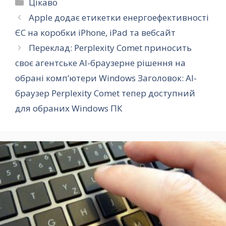
Категорії
Цікаво
Apple додає етикетки енергоефективності
ЄС на коробки iPhone, iPad та вебсайт
Переклад: Perplexity Comet приносить
своє агентське AI-браузерне рішення на
обрані комп’ютери Windows Заголовок: AI-
браузер Perplexity Comet тепер доступний
для обраних Windows ПК