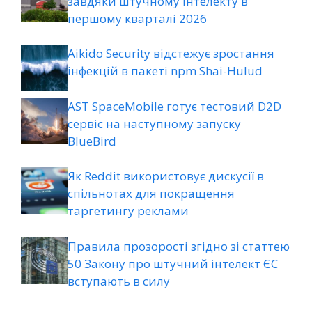
завдяки штучному інтелекту в
першому кварталі 2026
Aikido Security відстежує зростання
інфекцій в пакеті npm Shai-Hulud
AST SpaceMobile готує тестовий D2D
сервіс на наступному запуску
BlueBird
Як Reddit використовує дискусії в
спільнотах для покращення
таргетингу реклами
Правила прозорості згідно зі статтею
50 Закону про штучний інтелект ЄС
вступають в силу