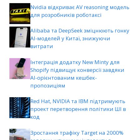
Nvidia відкриває AV reasoning модель
для розробників роботаксі
Alibaba та DeepSeek зміцнюють гонку
AI-моделей у Китаї, знижуючи
витрати
Інтеграція додатку New Minty для
Shopify підвищує конверсії завдяки
AI-орієнтованим кешбек-
пропозиціям
Red Hat, NVIDIA та IBM підтримують
проект перетворення політики ШІ в
код
Зростання трафіку Target на 2000%