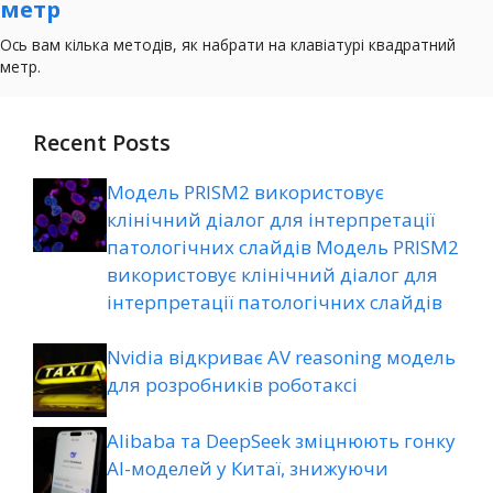
Recent Posts
Модель PRISM2 використовує
клінічний діалог для інтерпретації
патологічних слайдів Модель PRISM2
використовує клінічний діалог для
інтерпретації патологічних слайдів
Nvidia відкриває AV reasoning модель
для розробників роботаксі
Alibaba та DeepSeek зміцнюють гонку
AI-моделей у Китаї, знижуючи