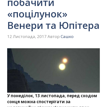
побачити
«поцілунок»
Венери та Юпітера
12 Листопада, 2017
Автор
Сашко
У понеділок, 13 листопада, перед сходом
сонця можна спостерігати за