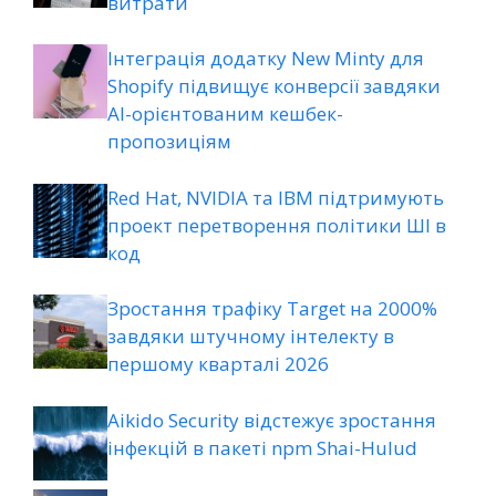
витрати
Інтеграція додатку New Minty для
Shopify підвищує конверсії завдяки
AI-орієнтованим кешбек-
пропозиціям
Red Hat, NVIDIA та IBM підтримують
проект перетворення політики ШІ в
код
Зростання трафіку Target на 2000%
завдяки штучному інтелекту в
першому кварталі 2026
Aikido Security відстежує зростання
інфекцій в пакеті npm Shai-Hulud