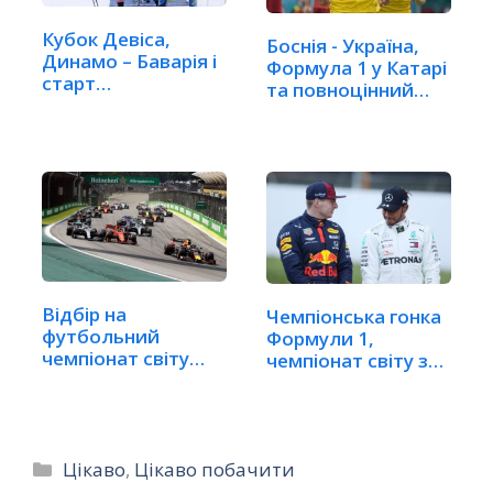
Кубок Девіса,
Боснія - Україна,
Динамо – Баварія і
Формула 1 у Катарі
старт
та повноцінний…
біатлонного…
Відбір на
Чемпіонська гонка
футбольний
Формули 1,
чемпіонат світу
чемпіонат світу з…
Формула 1 у…
Категорії
Цікаво
,
Цікаво побачити