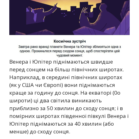
Венера і Юпітер піднімаються швидше
перед сонцем на більш північних широтах.
Наприклад, в середині північних широтах
(як у США чи Європі) вони піднімаються
краще за годину до сонця. На екваторі (0o
широти) ці два світила виникають
приблизно за 50 хвилин до сходу сонця; і в
помірних широтах південної півкулі Венера і
Юпітер піднімаються за 40 хвилин (або
менше) до сходу сонця.