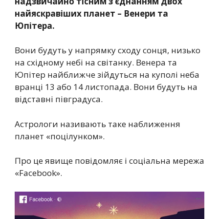
надзвичайно тісним з’єднанням двох
найяскравіших планет – Венери та
Юпітера.
Вони будуть у напрямку сходу сонця, низько
на східному небі на світанку. Венера та
Юпітер найближче зійдуться на куполі неба
вранці 13 або 14 листопада. Вони будуть на
відставні півградуса.
Астрологи називають таке наближення
планет «поцілунком».
Про це явище повідомляє і соціальна мережа
«Facebook».