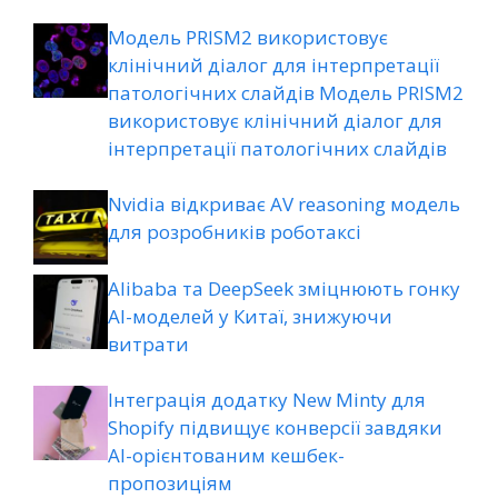
Модель PRISM2 використовує
клінічний діалог для інтерпретації
патологічних слайдів Модель PRISM2
використовує клінічний діалог для
інтерпретації патологічних слайдів
Nvidia відкриває AV reasoning модель
для розробників роботаксі
Alibaba та DeepSeek зміцнюють гонку
AI-моделей у Китаї, знижуючи
витрати
Інтеграція додатку New Minty для
Shopify підвищує конверсії завдяки
AI-орієнтованим кешбек-
пропозиціям