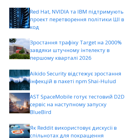
Red Hat, NVIDIA та IBM підтримують
проект перетворення політики ШІ в
код
Зростання трафіку Target на 2000%
завдяки штучному інтелекту в
першому кварталі 2026
Aikido Security відстежує зростання
інфекцій в пакеті npm Shai-Hulud
AST SpaceMobile готує тестовий D2D
сервіс на наступному запуску
BlueBird
Як Reddit використовує дискусії в
спільнотах для покращення