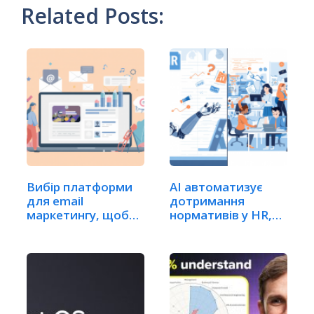
Related Posts:
Вибір платформи
AI автоматизує
для email
дотримання
маркетингу, щоб
нормативів у HR,
об'єднати…
окрім…