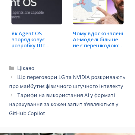
Як Agent OS
Чому вдосконалені
впорядковує
AI-моделі більше
розробку ШІ:
не є перешкодою:…
Комплексний…
Категорії
Цікаво
Що переговори LG та NVIDIA розкривають
про майбутнє фізичного штучного інтелекту
Тарифи на використання AI у форматі
нарахування за кожен запит з’являються у
GitHub Copilot