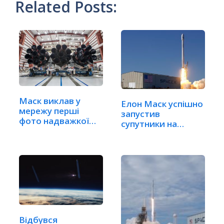
Related Posts:
Маск виклав у
Елон Маск успішно
мережу перші
запустив
фото надважкої
супутники на
ракети…
орбіту (ВІДЕО)
Відбувся