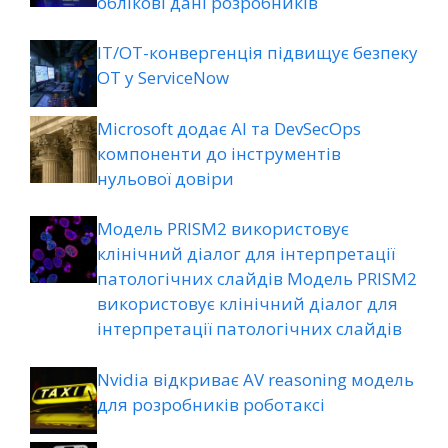
облікові дані розробників
ІТ/ОТ-конвергенція підвищує безпеку
ОТ у ServiceNow
Microsoft додає AI та DevSecOps
компоненти до інструментів
нульової довіри
Модель PRISM2 використовує
клінічний діалог для інтерпретації
патологічних слайдів Модель PRISM2
використовує клінічний діалог для
інтерпретації патологічних слайдів
Nvidia відкриває AV reasoning модель
для розробників роботаксі