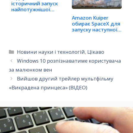
історичний запуск
найпотужнішої
ракети…
Amazon Kuiper
обирає SpaceX для
запуску наступної…
Категорії
Новини науки і технологій
,
Цікаво
Windows 10 розпізнаватиме користувача
за малюнком вен
Вийшов другий трейлер мультфільму
«Викрадена принцеса» (ВІДЕО)