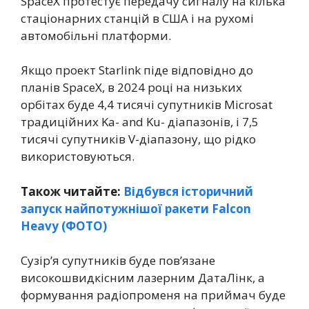
SpaceX протестує передачу сигналу на кілька
стаціонарних станцій в США і на рухомі
автомобільні платформи.
Якщо проект Starlink піде відповідно до
планів SpaceX, в 2024 році на низьких
орбітах буде 4,4 тисячі супутників Microsat
традиційних Ka- and Ku- діапазонів, і 7,5
тисячі супутників V-діапазону, що рідко
використовуються.
Також читайте:
Відбувся історичний
запуск найпотужнішої ракети Falcon
Heavy (ФОТО)
Сузір’я супутників буде пов’язане
високошвидкісним лазерним ДатаЛінк, а
формування радіопроменя на приймач буде