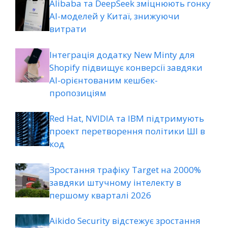
Alibaba та DeepSeek зміцнюють гонку
AI-моделей у Китаї, знижуючи
витрати
Інтеграція додатку New Minty для
Shopify підвищує конверсії завдяки
AI-орієнтованим кешбек-
пропозиціям
Red Hat, NVIDIA та IBM підтримують
проект перетворення політики ШІ в
код
Зростання трафіку Target на 2000%
завдяки штучному інтелекту в
першому кварталі 2026
Aikido Security відстежує зростання