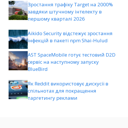
Зростання трафіку Target на 2000%
завдяки штучному інтелекту в
першому кварталі 2026
Aikido Security відстежує зростання
інфекцій в пакеті npm Shai-Hulud
AST SpaceMobile готує тестовий D2D
сервіс на наступному запуску
BlueBird
Як Reddit використовує дискусії в
спільнотах для покращення
таргетингу реклами