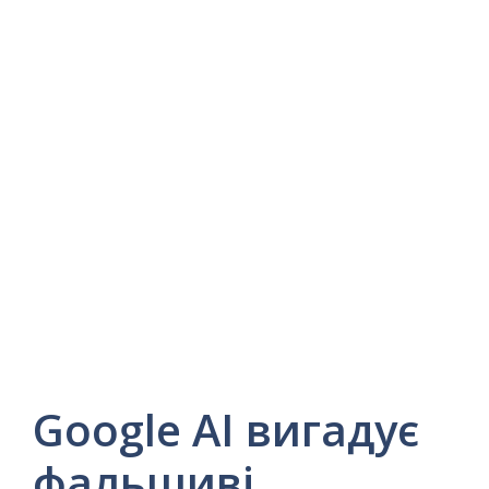
Google AI вигадує
фальшиві