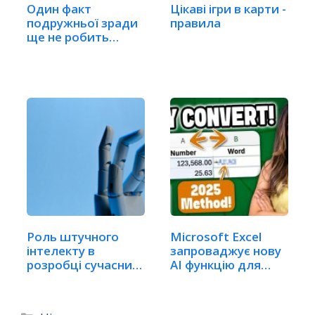
Один факт
Цікаві ігри в карти -
подружньої зради
правила
ще не робить
шлюб недійсним
Роль штучного
Microsoft Excel
інтелекту в
запроваджує нову
розробці сучасних
AI функцію для…
форекс-ботів