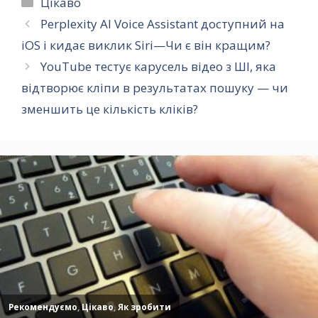
Категорії
Цікаво
Perplexity AI Voice Assistant доступний на
iOS і кидає виклик Siri—Чи є він кращим?
YouTube тестує карусель відео з ШІ, яка
відтворює кліпи в результатах пошуку — чи
зменшить це кількість кліків?