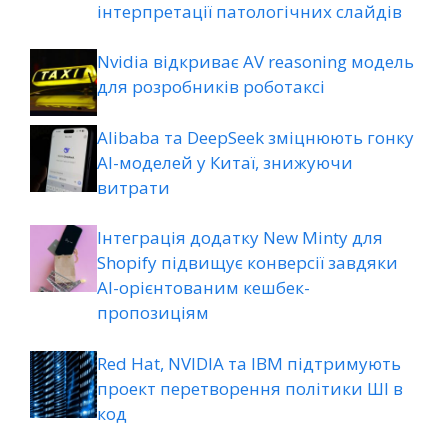
інтерпретації патологічних слайдів
Nvidia відкриває AV reasoning модель
для розробників роботаксі
Alibaba та DeepSeek зміцнюють гонку
AI-моделей у Китаї, знижуючи
витрати
Інтеграція додатку New Minty для
Shopify підвищує конверсії завдяки
AI-орієнтованим кешбек-
пропозиціям
Red Hat, NVIDIA та IBM підтримують
проект перетворення політики ШІ в
код