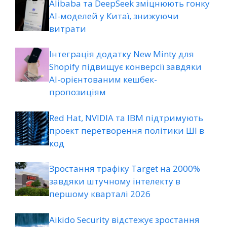
Alibaba та DeepSeek зміцнюють гонку
AI-моделей у Китаї, знижуючи
витрати
Інтеграція додатку New Minty для
Shopify підвищує конверсії завдяки
AI-орієнтованим кешбек-
пропозиціям
Red Hat, NVIDIA та IBM підтримують
проект перетворення політики ШІ в
код
Зростання трафіку Target на 2000%
завдяки штучному інтелекту в
першому кварталі 2026
Aikido Security відстежує зростання