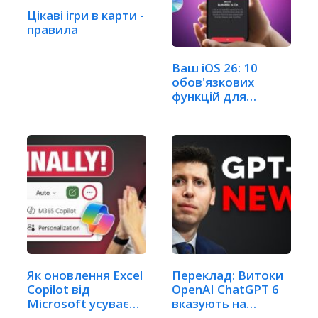
Цікаві ігри в карти -
правила
Ваш iOS 26: 10
обов'язкових
функцій для
новачків
Як оновлення Excel
Переклад: Витоки
Copilot від
OpenAI ChatGPT 6
Microsoft усуває…
вказують на…