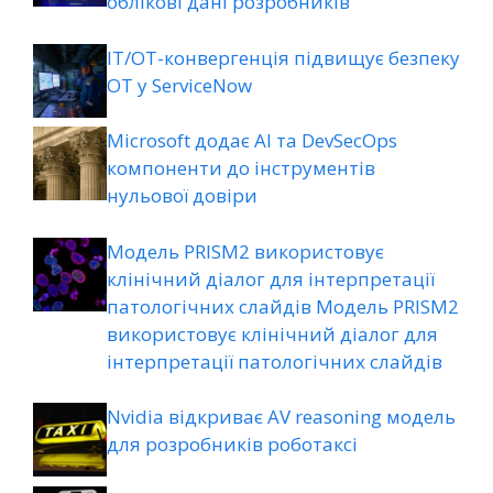
облікові дані розробників
ІТ/ОТ-конвергенція підвищує безпеку
ОТ у ServiceNow
Microsoft додає AI та DevSecOps
компоненти до інструментів
нульової довіри
Модель PRISM2 використовує
клінічний діалог для інтерпретації
патологічних слайдів Модель PRISM2
використовує клінічний діалог для
інтерпретації патологічних слайдів
Nvidia відкриває AV reasoning модель
для розробників роботаксі