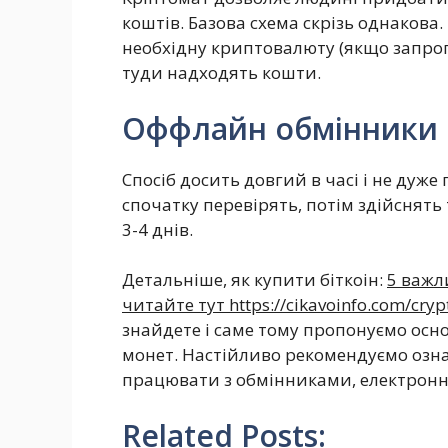
коштів. Базова схема скрізь однакова
необхідну криптовалюту (якщо запроп
туди надходять кошти.
Оффлайн обмінники
Спосіб досить довгий в часі і не дуж
спочатку перевірять, потім здійснять
3-4 днів.
Детальніше, як купити біткоін:
5 важл
читайте тут https://cikavoinfo.com/crypt
знайдете і саме тому пропонуємо ос
монет. Настійливо рекомендуємо озна
працювати з обмінниками, електрон
Related Posts: