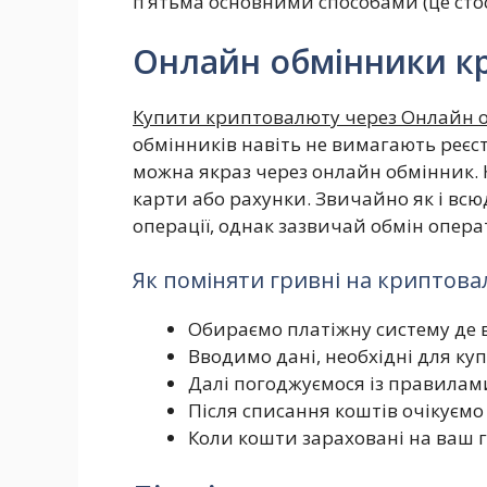
п’ятьма основними способами (це сто
Онлайн обмінники к
Купити криптовалюту через Онлайн о
обмінників навіть не вимагають реєст
можна якраз через онлайн обмінник. 
карти або рахунки. Звичайно як і всю
операції, однак зазвичай обмін операт
Як поміняти гривні на криптовал
Обираємо платіжну систему де в
Вводимо дані, необхідні для ку
Далі погоджуємося із правилам
Після списання коштів очікуємо
Коли кошти зараховані на ваш 