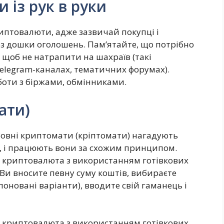
 із рук в руки
риптовалюти, адже зазвичай покупці і
з дошки оголошень. Пам’ятайте, що потрібно
, щоб не натрапити на шахраїв (такі
elegram-каналах, тематичних форумах).
оботи з біржами, обмінниками.
ати)
 Зовні криптомати (кріптомати) нагадують
о, і працюють вони за схожим принципом.
 криптовалюта з використанням готівкових
. Ви вносите певну суму коштів, вибираєте
оновані варіанти), вводите свій гаманець і
 криптовалюта з використанням готівкових