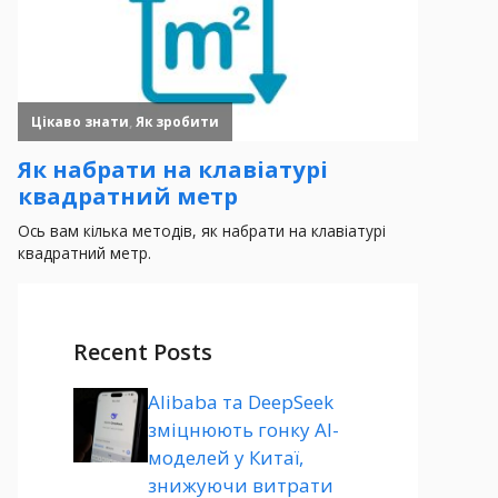
Recent Posts
Alibaba та DeepSeek
зміцнюють гонку AI-
моделей у Китаї,
знижуючи витрати