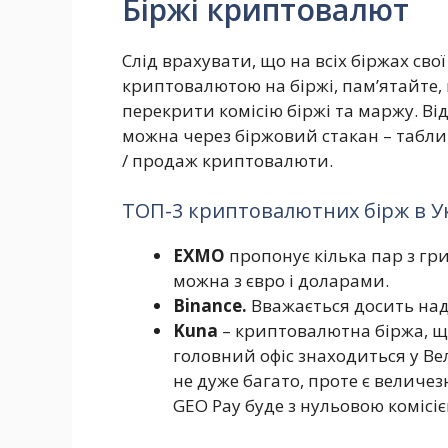
Біржі криптовалют
Слід врахувати, що на всіх біржах сво
криптовалютою на біржі, пам’ятайте,
перекрити комісію біржі та маржу. В
можна через біржовий стакан – табли
/ продаж криптовалюти.
ТОП-3 криптовалютних бірж в Ук
EXMO
пропонує кілька пар з г
можна з євро і доларами.
Binance.
Вважається досить на
Kuna
– криптовалютна біржа, щ
головний офіс знаходиться у Ве
не дуже багато, проте є величе
GEO Pay буде з нульовою комісіє