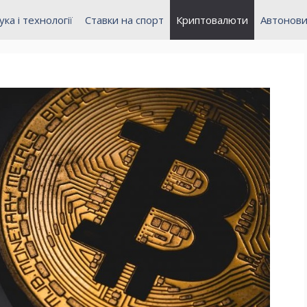
ука і технології
Ставки на спорт
Криптовалюти
Автонов