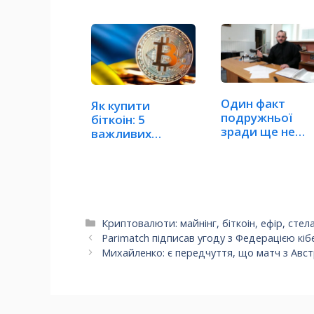
Один факт
Як купити
подружньої
біткоін: 5
зради ще не
важливих
робить шлюб
правил купівлі
недійсним
криптовалюти
Категорії
Криптовалюти: майнінг, біткоін, ефір, стел
Parimatch підписав угоду з Федерацією кіб
Михайленко: є передчуття, що матч з Авст