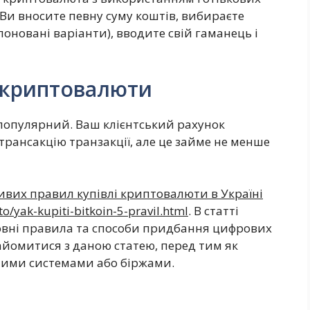
. Ви вносите певну суму коштів, вибираєте
оновані варіанти), вводите свій гаманець і
 криптовалюти
е популярний. Ваш клієнтський рахунок
 трансакцію транзакції, але це займе не менше
ивих правил купівлі криптовалюти в Україні
o/yak-kupiti-bitkoin-5-pravil.html
. В статті
новні правила та способи придбання цифрових
йомитися з даною статею, перед тим як
ними системами або біржами.