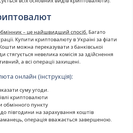
сується всіх основних видів криптовалюти).
риптовалют
бмінник – це найшвидший спосіб.
Багато
рації. Купити криптовалюту в Україні за фіати
Кошти можна переказувати з банківської
ди стягується невелика комісія за здійснення
ивний, а всі операції захищені.
юта онлайн (інструкція):
казати суму угоди.
півлі криптовалюти
и обмінного пункту
 до півгодини на зарахування коштів
гаманець, операція вважається завершеною.