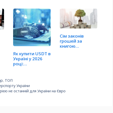
Сім законів
грошей за
книгою
Джорджа
Як купити USDT в
Клейсона –…
Україні у 2026
році:
покрокова…
ар
,
ТОП
ерспорту України
рією не останній для України на Євро