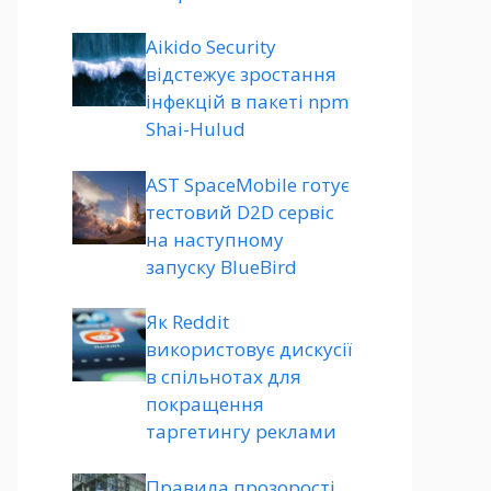
Aikido Security
відстежує зростання
інфекцій в пакеті npm
Shai-Hulud
AST SpaceMobile готує
тестовий D2D сервіс
на наступному
запуску BlueBird
Як Reddit
використовує дискусії
в спільнотах для
покращення
таргетингу реклами
Правила прозорості