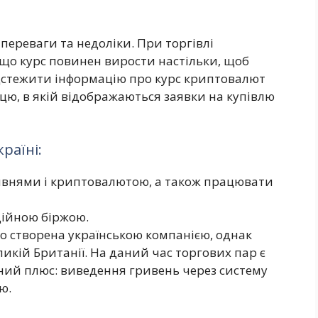
ї переваги та недоліки. При торгівлі
 що курс повинен вирости настільки, щоб
ідстежити інформацію про курс криптовалют
цю, в якій відображаються заявки на купівлю
раїні:
ривнями і криптовалютою, а також працювати
дійною біржою.
о створена українською компанією, однак
ликій Британії. На даний час торгових пар є
зний плюс: виведення гривень через систему
ю.