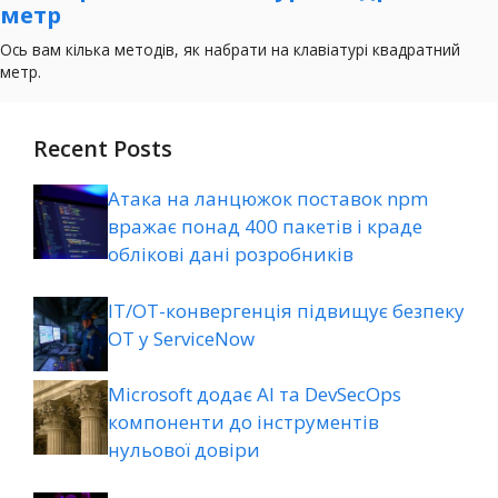
Recent Posts
Атака на ланцюжок поставок npm
вражає понад 400 пакетів і краде
облікові дані розробників
ІТ/ОТ-конвергенція підвищує безпеку
ОТ у ServiceNow
Microsoft додає AI та DevSecOps
компоненти до інструментів
нульової довіри