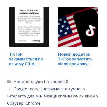
TikTok
Новий додаток
закривається по
TikTok запустять
всьому США,
після продажу,…
Трамп натякає на…
Категорії
Новини науки і технологій
Google тестує інструмент штучного
інтелекту для мінімізації спливаючих вікон у
браузері Chrome