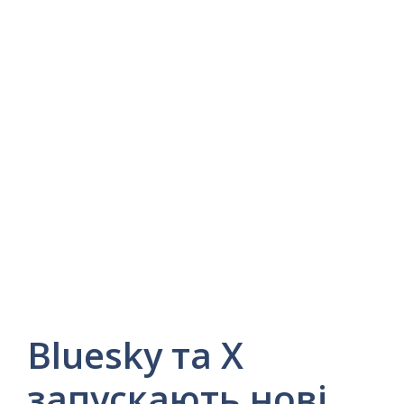
Bluesky та X
запускають нові