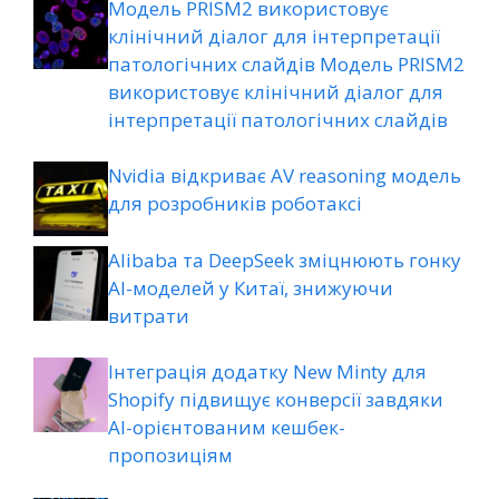
Модель PRISM2 використовує
клінічний діалог для інтерпретації
патологічних слайдів Модель PRISM2
використовує клінічний діалог для
інтерпретації патологічних слайдів
Nvidia відкриває AV reasoning модель
для розробників роботаксі
Alibaba та DeepSeek зміцнюють гонку
AI-моделей у Китаї, знижуючи
витрати
Інтеграція додатку New Minty для
Shopify підвищує конверсії завдяки
AI-орієнтованим кешбек-
пропозиціям