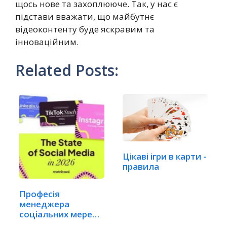
щось нове та захоплююче. Так, у нас є
підстави вважати, що майбутнє
відеоконтенту буде яскравим та
інноваційним.
Related Posts:
Цікаві ігри в карти -
правила
Професія
менеджера
соціальних мереж
на межі кризи:…