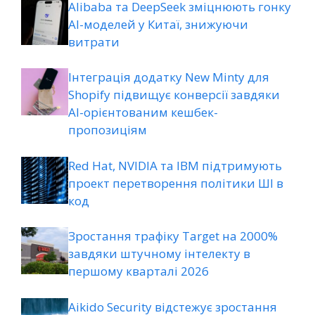
Alibaba та DeepSeek зміцнюють гонку
AI-моделей у Китаї, знижуючи
витрати
Інтеграція додатку New Minty для
Shopify підвищує конверсії завдяки
AI-орієнтованим кешбек-
пропозиціям
Red Hat, NVIDIA та IBM підтримують
проект перетворення політики ШІ в
код
Зростання трафіку Target на 2000%
завдяки штучному інтелекту в
першому кварталі 2026
Aikido Security відстежує зростання