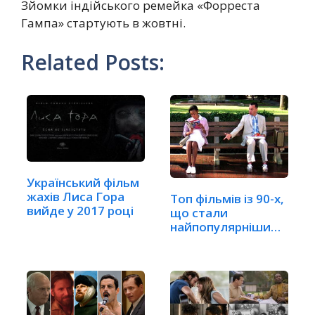
Зйомки індійського ремейка «Форреста
Гампа» стартують в жовтні.
Related Posts:
Український фільм
жахів Лиса Гора
Топ фільмів із 90-х,
вийде у 2017 році
що стали
найпопулярнішими
в…