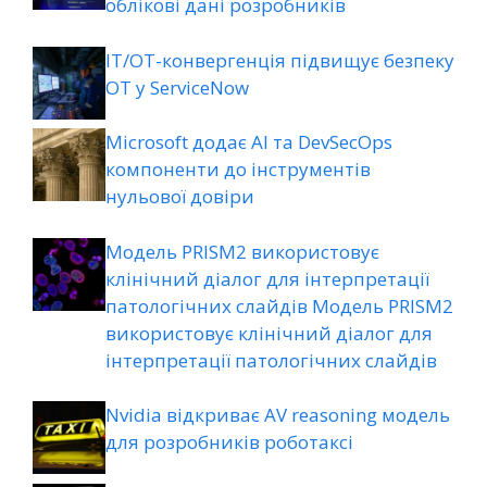
облікові дані розробників
ІТ/ОТ-конвергенція підвищує безпеку
ОТ у ServiceNow
Microsoft додає AI та DevSecOps
компоненти до інструментів
нульової довіри
Модель PRISM2 використовує
клінічний діалог для інтерпретації
патологічних слайдів Модель PRISM2
використовує клінічний діалог для
інтерпретації патологічних слайдів
Nvidia відкриває AV reasoning модель
для розробників роботаксі