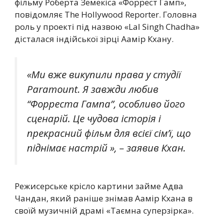
фільму Роберта Земекіса «Форрест Гамп»,
повідомляє The Hollywood Reporter. Головна
роль у проекті під назвою «Lal Singh Chadha»
дісталася індійської зірці Аамір Кхану.
«Ми вже викупили права у студії
Paramount. Я завжди любив
“Форреста Гампа”, особливо його
сценарій. Це чудова історія і
прекрасний фільм для всієї сім’ї, що
піднімає настрій », – заявив Кхан.
Режисерське крісло картини займе Адва
Чандан, який раніше знімав Аамір Кхана в
своїй музичній драмі «Таємна суперзірка».