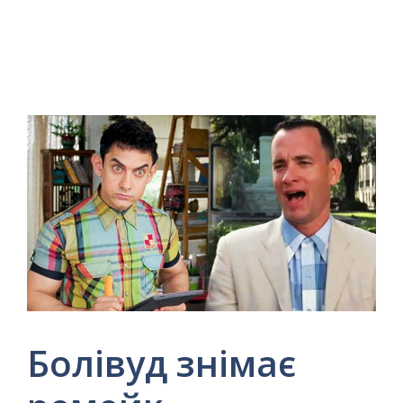
Болівуд знімає