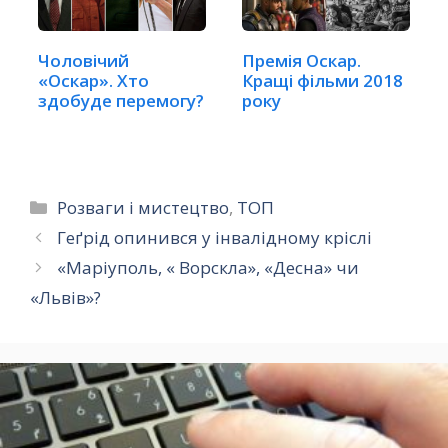
Чоловічий
Премія Оскар.
«Оскар». Хто
Кращі фільми 2018
здобуде перемогу?
року
Категорії
Розваги і мистецтво
,
ТОП
Геґрід опинився у інвалідному кріслі
«Маріуполь, « Ворскла», «Десна» чи
«Львів»?