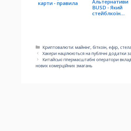
Альтернативи
карти - правила
BUSD - Який
стейблкоїн
обрати
Категорії
Криптовалюти: майнінг, біткоін, ефір, стел
Хакери націлюються на публічні додатки за
Китайські гіпермасштабні оператори вкла
нових комерційних змагань