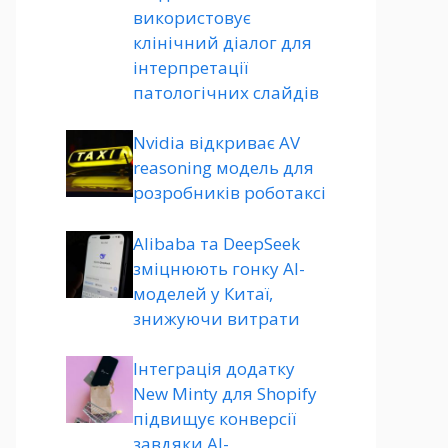
використовує
клінічний діалог для
інтерпретації
патологічних слайдів
Nvidia відкриває AV
reasoning модель для
розробників роботаксі
Alibaba та DeepSeek
зміцнюють гонку AI-
моделей у Китаї,
знижуючи витрати
Інтеграція додатку
New Minty для Shopify
підвищує конверсії
завдяки AI-