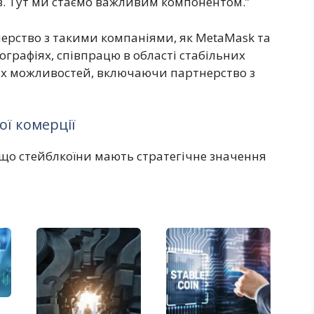
в. Тут ми стаємо важливим компонентом.”
нерство з такими компаніями, як MetaMask та
графіях, співпрацю в області стабільних
х можливостей, включаючи партнерство з
ої комерції
ь, що стейблкоїни мають стратегічне значення