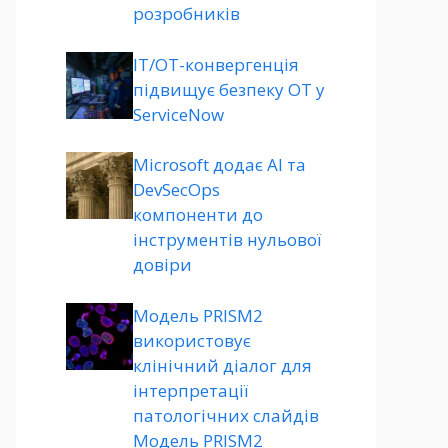
розробників
ІТ/ОТ-конвергенція
підвищує безпеку ОТ у
ServiceNow
Microsoft додає AI та
DevSecOps
компоненти до
інструментів нульової
довіри
Модель PRISM2
використовує
клінічний діалог для
інтерпретації
патологічних слайдів
Модель PRISM2