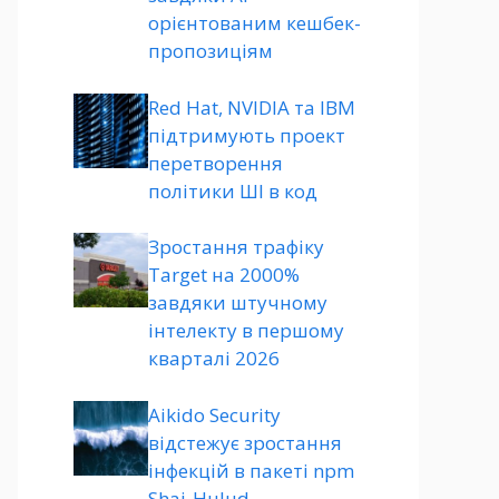
орієнтованим кешбек-
пропозиціям
Red Hat, NVIDIA та IBM
підтримують проект
перетворення
політики ШІ в код
Зростання трафіку
Target на 2000%
завдяки штучному
інтелекту в першому
кварталі 2026
Aikido Security
відстежує зростання
інфекцій в пакеті npm
Shai-Hulud