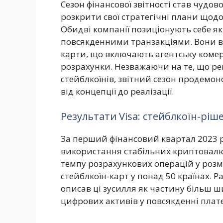
Сезон фінансової звітності став чудов
розкрити свої стратегічні плани щодо
Обидві компанії позиціонують себе як
повсякденними транзакціями. Вони в
карти, що включають агентську комер
розрахунки. Незважаючи на те, що р
стейблкоїнів, звітний сезон продемон
від концепції до реалізації.
Результати Visa: стейблкоїн-ріш
За перший фінансовий квартал 2023 ро
використання стабільних криптовалют
темпу розрахункових операцій у розмі
стейблкоїн-карт у понад 50 країнах. Р
описав ці зусилля як частину більш 
цифрових активів у повсякденні плате