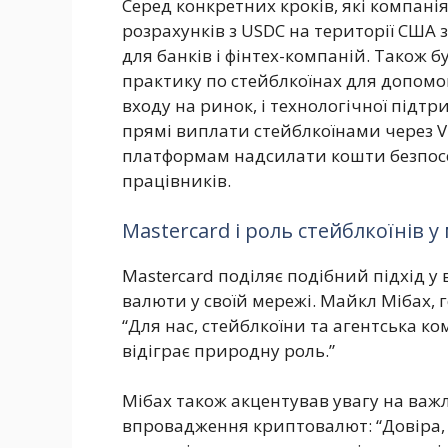
Серед конкретних кроків, які компані
розрахунків з USDC на території США 
для банків і фінтех-компаній. Також 
практику по стейблкоїнах для допомо
входу на ринок, і технологічної підтр
прямі виплати стейблкоїнами через V
платформам надсилати кошти безпосе
працівників.
Mastercard і роль стейблкоїнів у
Mastercard поділяє подібний підхід у 
валюти у своїй мережі. Майкл Мібах, 
“Для нас, стейблкоїни та агентська ко
відіграє природну роль.”
Мібах також акцентував увагу на ва
впровадження криптовалют: “Довіра, 