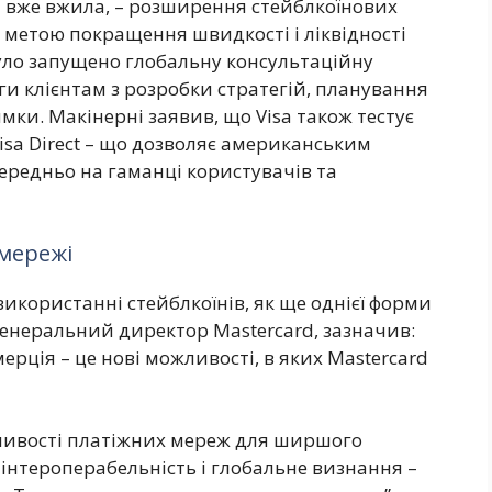
я вже вжила, – розширення стейблкоїнових
з метою покращення швидкості і ліквідності
було запущено глобальну консультаційну
ги клієнтам з розробки стратегій, планування
имки. Макінерні заявив, що Visa також тестує
isa Direct – що дозволяє американським
редньо на гаманці користувачів та
 мережі
використанні стейблкоїнів, як ще однієї форми
генеральний директор Mastercard, зазначив:
мерція – це нові можливості, в яких Mastercard
жливості платіжних мереж для ширшого
інтероперабельність і глобальне визнання –