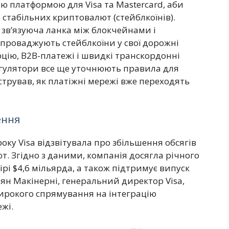
ою платформою для Visa та Mastercard, аби
 стабільних криптовалют (стейблкоїнів).
 зв’язуюча ланка між блокчейнами і
проваджують стейблкоїни у свої дорожні
цію, B2B-платежі і швидкі транскордонні
егулятори все ще уточнюють правила для
стрував, як платіжні мережі вже переходять
ення
ку Visa відзвітувала про збільшення обсягів
. Згідно з даними, компанія досягла річного
рі $4,6 мільярда, а також підтримує випуск
аян Макінерні, генеральний директор Visa,
широкого спрямування на інтеграцію
жі.