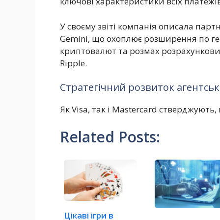
ключові характеристики всіх платежі
У своєму звіті компанія описала парт
Gemini, що охоплює розширення по гео
криптовалют та розмах розрахункови
Ripple.
Стратегічний розвиток агентськ
Як Visa, так і Mastercard стверджуют
Related Posts:
Цікаві ігри в