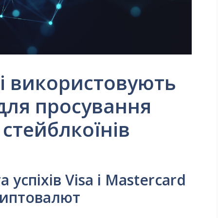
і використовують
 для просування
 стейблкоїнів
 успіхів Visa і Mastercard
криптовалют