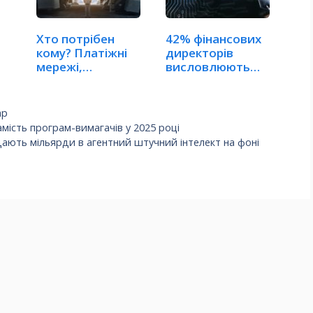
Хто потрібен
42% фінансових
кому? Платіжні
директорів
мережі,
висловлюють
стейблкоїни та…
інтерес до…
ар
мість програм-вимагачів у 2025 році
дають мільярди в агентний штучний інтелект на фоні