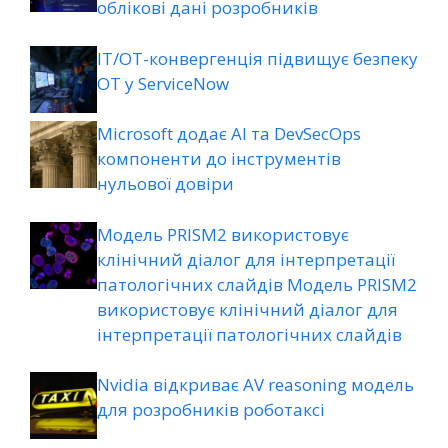
облікові дані розробників
ІТ/ОТ-конвергенція підвищує безпеку
ОТ у ServiceNow
Microsoft додає AI та DevSecOps
компоненти до інструментів
нульової довіри
Модель PRISM2 використовує
клінічний діалог для інтерпретації
патологічних слайдів Модель PRISM2
використовує клінічний діалог для
інтерпретації патологічних слайдів
Nvidia відкриває AV reasoning модель
для розробників роботаксі