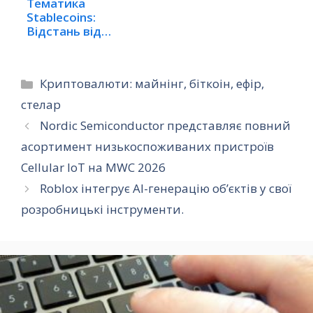
Тематика
Stablecoins:
Відстань від
крипторинків
збільшується
Категорії
Криптовалюти: майнінг, біткоін, ефір,
стелар
Nordic Semiconductor представляє повний
асортимент низькоспоживаних пристроїв
Cellular IoT на MWC 2026
Roblox інтегрує AI-генерацію об’єктів у свої
розробницькі інструменти.