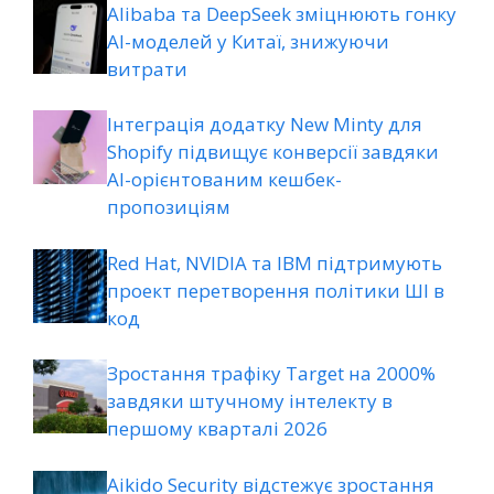
Alibaba та DeepSeek зміцнюють гонку
AI-моделей у Китаї, знижуючи
витрати
Інтеграція додатку New Minty для
Shopify підвищує конверсії завдяки
AI-орієнтованим кешбек-
пропозиціям
Red Hat, NVIDIA та IBM підтримують
проект перетворення політики ШІ в
код
Зростання трафіку Target на 2000%
завдяки штучному інтелекту в
першому кварталі 2026
Aikido Security відстежує зростання