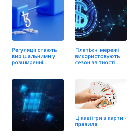
Регуляції стають
Платіжні мережі
вирішальними у
використовують
розширенні…
сезон звітності
для…
Цікаві ігри в карти -
правила