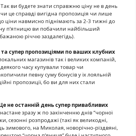
Так ви будете знати справжню ціну не в день
 чи це справді вигідна пропозиція чи лише
 що ціни навмисно піднімають за 2-3 тижні до
рну п’ятницю ви побачили найбільший
 бажаною річчю заздалегідь).
 та супер пропозиціями по ваших клубних
локальних магазинів так і великих компаній,
 деякого часу купували товар чи
копичили певну суму бонусів у їх лояльній
ійні пропозиції, бо ви для них стали
Це не останній день супер привабливих
 настане зразу ж по закінченню днів “чорної
вки, сезонні розпродажі (такі як великодні,
ець зимового, на Миколая, новорічно-різдвяні,
 зрештою “чорна п’яниця” буде і наступного