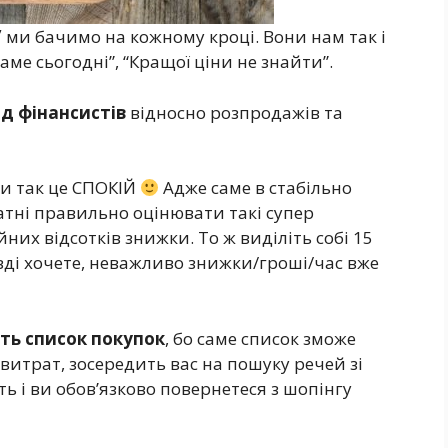
”
ми бачимо на кожному кроці. Вони нам так і
аме сьогодні”, “Кращої ціни не знайти”.
ід фінансистів
відносно розпродажів та
и так це СПОКІЙ
Адже саме в стабільно
тні правильно оцінювати такі супер
йних відсотків знижки. То ж виділіть собі 15
вді хочете, неважливо знижки/гроші/час вже
ть список покупок
, бо саме список зможе
витрат, зосередить вас на пошуку речей зі
уть і ви обов’язково повернетеся з шопінгу