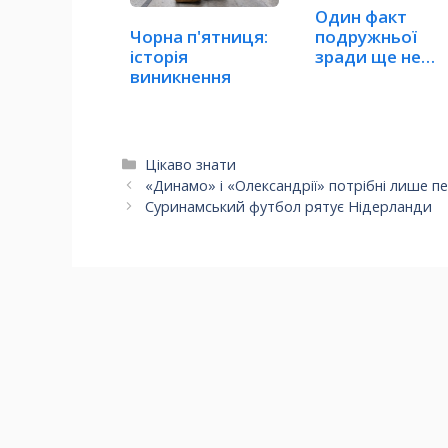
Один факт
Чорна п'ятниця:
подружньої
історія
зради ще не
виникнення
робить шлюб
недійсним
Категорії
Цікаво знати
«Динамо» і «Олександрії» потрібні лише п
Суринамський футбол рятує Нідерланди