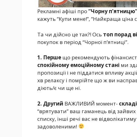
Рекламні афіші про
“Чорну п’ятницю
кажуть “Купи мене!”, “Найкраща ціна с
Та чи дійсно це так?! Ось
топ порад в
покупок в період “Чорної п’ятниці”.
1. Перше
що рекомендують фінансист
спокійному емоційному стані
ми зда
пропозиції і не піддатися впливу акці
хв релаксу і помрійте що ж ви наспра
діють/є чи ще ні.
2. Другий
ВАЖЛИВИЙ момент-
складі
“врятувати” ваш гаманець від зайвих 
списку, інші речі вас не відволікатим
задоволеними!