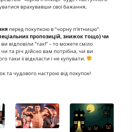
туватися врахувавши свої бажання,
ння
перед покупкою в “чорну п’ятницю”:
спеціальних пропозицій, знижок тощо) чи
ви відповіли “так!” – то можете сміло
 чи та річ дійсно вам потрібна, чи ви
го таки її відкласти і не купувати.
ок та чудового настрою від покупок!