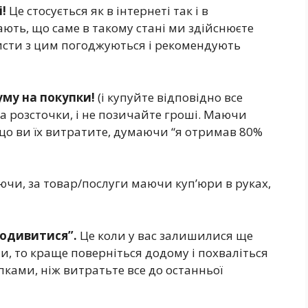
!
Це стосується як в інтернеті так і в
ють, що саме в такому стані ми здійснюєте
исти з цим погоджуються і рекомендують
уму на покупки!
(і купуйте відповідно все
та розсточки, і не позичайте гроші. Маючи
 що ви їх витратите, думаючи “я отримав 80%
чи, за товар/послуги маючи куп’юри в руках,
подивитися”.
Це коли у вас залишилися ще
или, то краще поверніться додому і похваліться
ками, ніж витратьте все до останньої