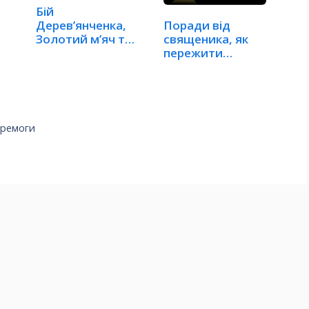
Бій
Дерев’янченка,
Поради від
Золотий м’яч та
священика, як
чемпіонат світу
пережити
в…
Геловін
еремоги