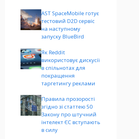
AST SpaceMobile готує
тестовий D2D сервіс
на наступному
запуску BlueBird
Як Reddit
використовує дискусії
в спільнотах для
покращення
таргетингу реклами
Правила прозорості
згідно зі статтею 50
Закону про штучний
інтелект ЄС вступають
в силу