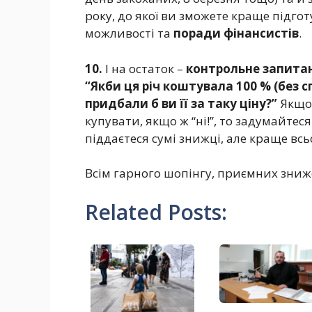
року, до якої ви зможете краще підго
можливості та
поради фінансистів
.
10.
І на остаток –
контрольне запита
“Якби ця річ коштувала 100 % (без 
придбали б ви її за таку ціну?”
Якщо 
купувати, якщо ж “ні!”, то задумайтеся
піддаєтеся сумі знижці, але краще всьо
Всім гарного шопінгу, приємних зниж
Related Posts: