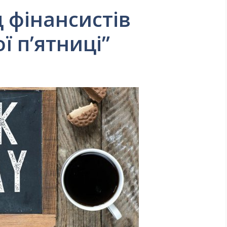
д фінансистів
ї п’ятниці”