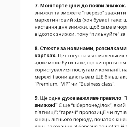
7. Моніторте ціни до появи знижок.
знижки та зможете “тверезо” зважити
маркетинговий хід (хоч буває і таке:
настання дня знижки, щоб саме в чо
відсоток знижки, тому “пильнуйте” за
8. Стежте за новинами, розсилками
картках.
Це стосується як маленьких 
адже може бути таке, що ви протягом
користувалися послугами компанії, на
мережі і вони дають вам ЩЕ більш акц
“Premium, “VIP” чи “Business class”.
9.
Ще одне
дуже важливе правило
:
“
знижок!”
Є ще “кіберпонеділок”, який
п’ятниці”; “гарячі” пропозиції чи путі
кінець літнього періоду, початок-кін
день закоханих, 8 березня тощо) та й