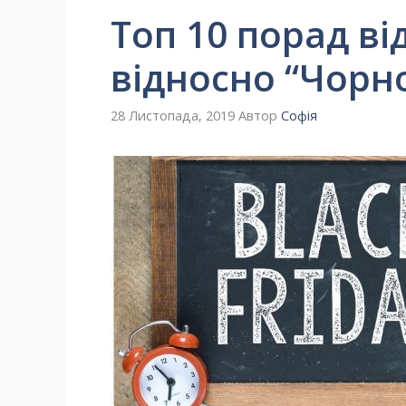
Топ 10 порад ві
відносно “Чорно
28 Листопада, 2019
Автор
Софія