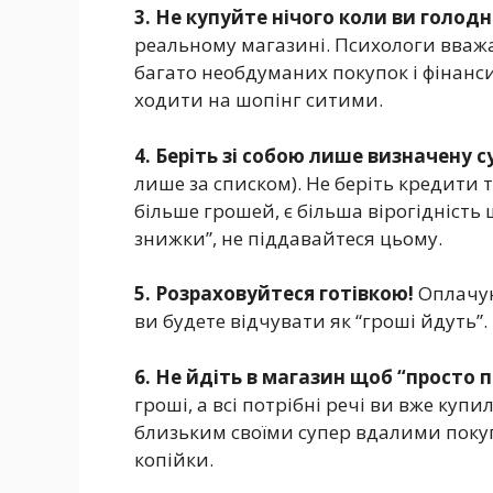
3. Не купуйте нічого коли ви голодні
реальному магазині. Психологи вважа
багато необдуманих покупок і фінанс
ходити на шопінг ситими.
4. Беріть зі собою лише визначену с
лише за списком). Не беріть кредити 
більше грошей, є більша вірогідність
знижки”, не піддавайтеся цьому.
5. Розраховуйтеся готівкою!
Оплачую
ви будете відчувати як “гроші йдуть”.
6. Не йдіть в магазин щоб “просто 
гроші, а всі потрібні речі ви вже куп
близьким своїми супер вдалими покуп
копійки.