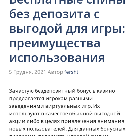
без депозита с
выгодой для игры:
преимущества
использования
5 Грудня, 2021
Автор
fersht
Зачастую бездепозитный бонус в казино
предлагается игрокам разными
заведениями виртуальных игр. Их
используют в качестве обычной выгодной
акции либо в целях привлечения внимания
новых пользователей. Для данных бонусных