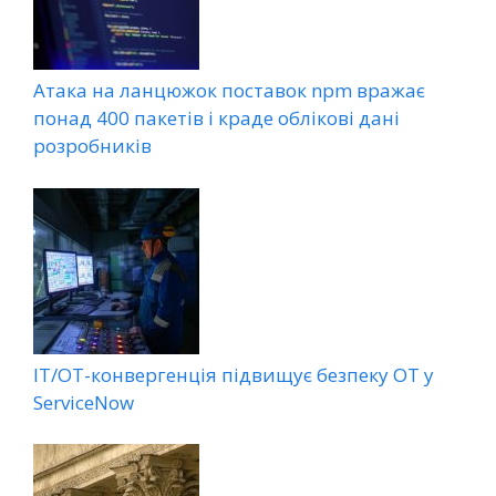
Атака на ланцюжок поставок npm вражає
понад 400 пакетів і краде облікові дані
розробників
ІТ/ОТ-конвергенція підвищує безпеку ОТ у
ServiceNow