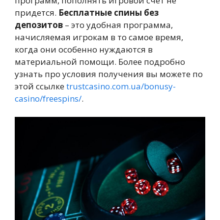
программ, пополнять игровой счет не
придется.
Бесплатные спины без
депозитов
– это удобная программа,
начисляемая игрокам в то самое время,
когда они особенно нуждаются в
материальной помощи. Более подробно
узнать про условия получения вы можете по
этой ссылке
trustcasino.com.ua/bonusy-
casino/freespins/
.