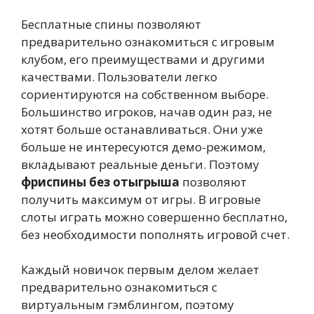
Бесплатные спины позволяют
предварительно ознакомиться с игровым
клубом, его преимуществами и другими
качествами. Пользователи легко
сориентируются на собственном выборе.
Большинство игроков, начав один раз, не
хотят больше останавливаться. Они уже
больше не интересуются демо-режимом,
вкладывают реальные деньги. Поэтому
фриспины без отыгрыша
позволяют
получить максимум от игры. В игровые
слоты играть можно совершенно бесплатно,
без необходимости пополнять игровой счет.
Каждый новичок первым делом желает
предварительно ознакомиться с
виртуальным гэмблингом, поэтому