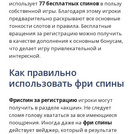
использует
77 бесплатных спинов
в пользу
собственной игры. Благодаря этому игроки
предварительно раскрывают все основные
тонкости слотов и правила. Бесплатные
вращения за регистрацию можно получить
в качестве дополнения к основным бонусам,
что делает игру привлекательной и
интересной.
Как правильно
использовать фри спины
Фриспин за регистрацию
игроки могут
получить в разделе «акции». Не следует
сломя голову хвататься за все имеющиеся
поощрения. Иногда даже на
фри спины
действует вейджер, который в результате