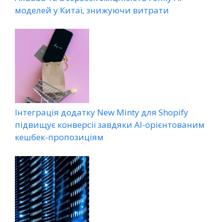
моделей у Китаї, знижуючи витрати
Інтеграція додатку New Minty для Shopify
підвищує конверсії завдяки AI-орієнтованим
кешбек-пропозиціям