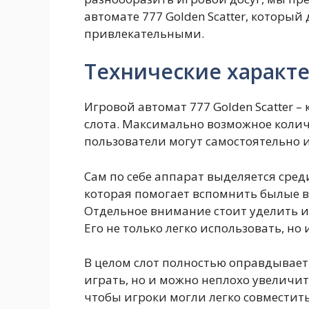
автомате 777 Golden Scatter, который
привлекательными.
Технические характ
Игровой автомат 777 Golden Scatter 
слота. Максимально возможное колич
пользователи могут самостоятельно 
Сам по себе аппарат выделяется сред
которая помогает вспомнить былые в
Отдельное внимание стоит уделить и
Его не только легко использовать, но
В целом слот полностью оправдывает 
играть, но и можно неплохо увеличит
чтобы игроки могли легко совмести