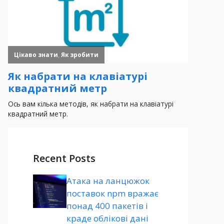
Recent Posts
Атака на ланцюжок
поставок npm вражає
понад 400 пакетів і
краде облікові дані