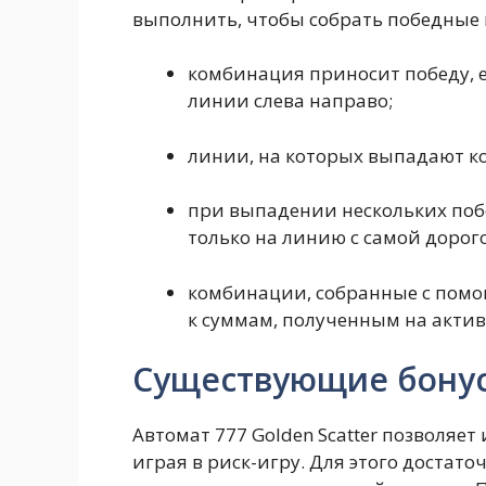
выполнить, чтобы собрать победные
комбинация приносит победу, 
линии слева направо;
линии, на которых выпадают 
при выпадении нескольких по
только на линию с самой доро
комбинации, собранные с помо
к суммам, полученным на акти
Существующие бону
Автомат 777 Golden Scatter позволя
играя в риск-игру. Для этого достато