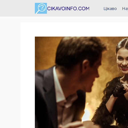
Перейти
Цікаво
На
до
вмісту