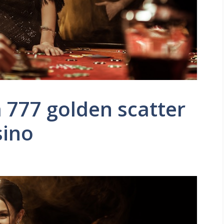
777 golden scatter
sino