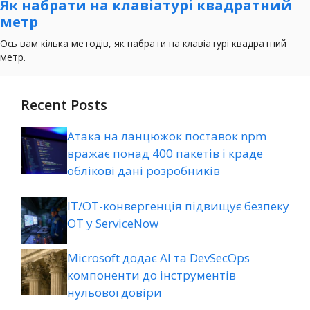
Recent Posts
Атака на ланцюжок поставок npm
вражає понад 400 пакетів і краде
облікові дані розробників
ІТ/ОТ-конвергенція підвищує безпеку
ОТ у ServiceNow
Microsoft додає AI та DevSecOps
компоненти до інструментів
нульової довіри