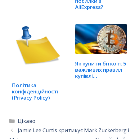
посилки з
AliExpress?
Як купити біткоін: 5
важливих правил
купівлі
криптовалюти
Політика
конфіденційності
(Privacy Policy)
Категорії
Цікаво
Jamie Lee Curtis критикує Mark Zuckerberg і