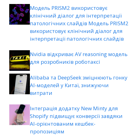
Модель PRISM2 використовує
клінічний діалог для інтерпретації
патологічних слайдів Модель PRISM2
використовує клінічний діалог для
інтерпретації патологічних слайдів
Nvidia відкриває AV reasoning модель
для розробників роботаксі
Alibaba та DeepSeek зміцнюють гонку
AI-моделей у Китаї, знижуючи
витрати
Інтеграція додатку New Minty для
Shopify підвищує конверсії завдяки
AI-орієнтованим кешбек-
пропозиціям