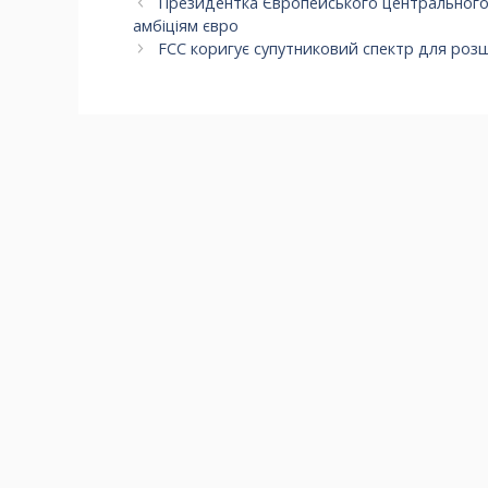
Президентка Європейського центрального 
амбіціям євро
FCC коригує супутниковий спектр для ро