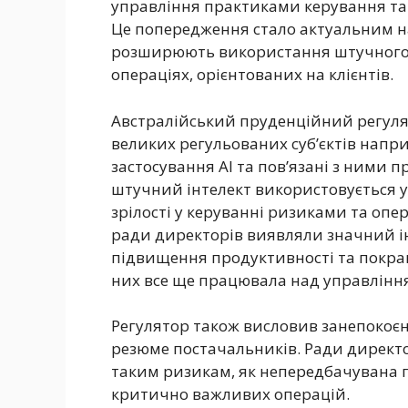
управління практиками керування та 
Це попередження стало актуальним на
розширюють використання штучного ін
операціях, орієнтованих на клієнтів.
Австралійський пруденційний регуля
великих регульованих суб’єктів напри
застосування AI та пов’язані з ними 
штучний інтелект використовується у 
зрілості у керуванні ризиками та опер
ради директорів виявляли значний ін
підвищення продуктивності та покращ
них все ще працювала над управлінн
Регулятор також висловив занепокоєн
резюме постачальників. Ради директо
таким ризикам, як непередбачувана п
критично важливих операцій.