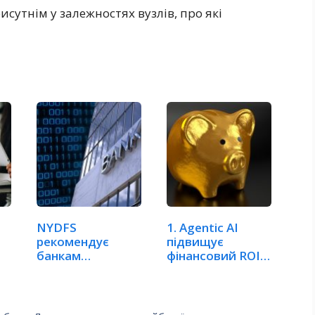
сутнім у залежностях вузлів, про які
NYDFS
1. Agentic AI
рекомендує
підвищує
банкам
фінансовий ROI
використовуват
за допомогою…
и аналітичні…