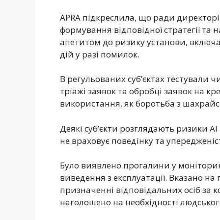
APRA підкреслила, що ради директорі
формування відповідної стратегії та н
апетитом до ризику установи, включ
дій у разі помилок.
В регульованих суб’єктах тестували ч
тріажі заявок та обробці заявок на кр
використання, як боротьба з шахрайст
Деякі суб’єкти розглядають ризики AI т
не враховує поведінку та упередженіс
Було виявлено прогалини у моніторин
виведення з експлуатації. Вказано на 
призначенні відповідальних осіб за к
наголошено на необхідності людськог