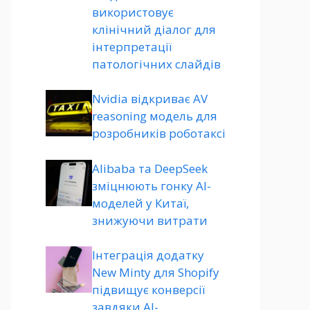
використовує
клінічний діалог для
інтерпретації
патологічних слайдів
Nvidia відкриває AV
reasoning модель для
розробників роботаксі
Alibaba та DeepSeek
зміцнюють гонку AI-
моделей у Китаї,
знижуючи витрати
Інтеграція додатку
New Minty для Shopify
підвищує конверсії
завдяки AI-