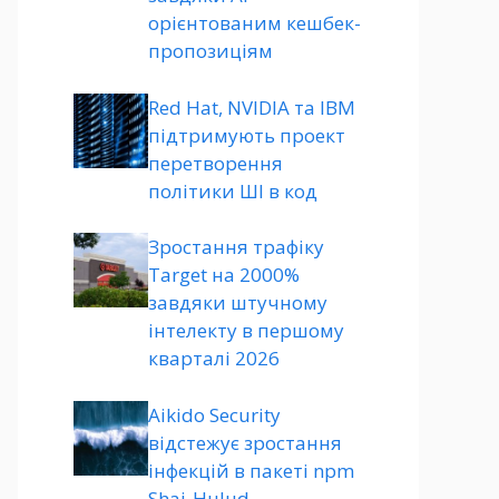
орієнтованим кешбек-
пропозиціям
Red Hat, NVIDIA та IBM
підтримують проект
перетворення
політики ШІ в код
Зростання трафіку
Target на 2000%
завдяки штучному
інтелекту в першому
кварталі 2026
Aikido Security
відстежує зростання
інфекцій в пакеті npm
Shai-Hulud