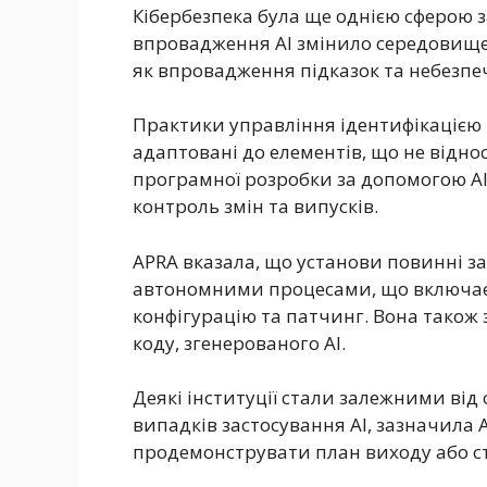
Кібербезпека була ще однією сферою 
впровадження AI змінило середовище 
як впровадження підказок та небезпечн
Практики управління ідентифікацією 
адаптовані до елементів, що не віднос
програмної розробки за допомогою A
контроль змін та випусків.
APRA вказала, що установи повинні з
автономними процесами, що включає
конфігурацію та патчинг. Вона також
коду, згенерованого AI.
Деякі інституції стали залежними від
випадків застосування AI, зазначила 
продемонструвати план виходу або ст