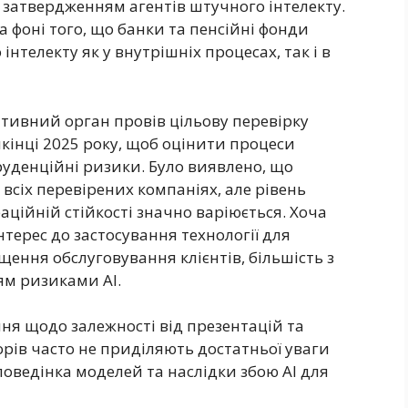
затвердженням агентів штучного інтелекту.
 фоні того, що банки та пенсійні фонди
телекту як у внутрішніх процесах, так і в
тивний орган провів цільову перевірку
кінці 2025 року, щоб оцінити процеси
пруденційні ризики. Було виявлено, що
всіх перевірених компаніях, але рівень
аційній стійкості значно варіюється. Хоча
терес до застосування технології для
ення обслуговування клієнтів, більшість з
ям ризиками AI.
ня щодо залежності від презентацій та
рів часто не приділяють достатньої уваги
оведінка моделей та наслідки збою AI для