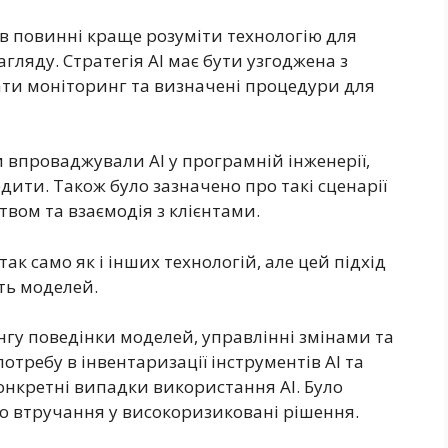
в повинні краще розуміти технологію для
агляду. Стратегія AI має бути узгоджена з
ати моніторинг та визначені процедури для
и впроваджували AI у програмній інженерії,
едити. Також було зазначено про такі сценарії
вом та взаємодія з клієнтами.
ак само як і інших технологій, але цей підхід
ть моделей.
гу поведінки моделей, управлінні змінами та
потребу в інвентаризації інструментів AI та
онкретні випадки використання AI. Було
о втручання у високоризиковані рішення.