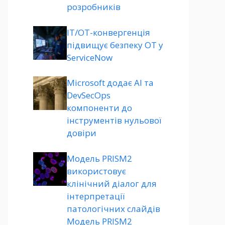
розробників
ІТ/ОТ-конвергенція
підвищує безпеку ОТ у
ServiceNow
Microsoft додає AI та
DevSecOps
компоненти до
інструментів нульової
довіри
Модель PRISM2
використовує
клінічний діалог для
інтерпретації
патологічних слайдів
Модель PRISM2