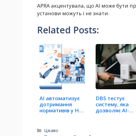
APRA акцентувала, що AI може бути при
установи можуть і не знати.
Related Posts:
AI автоматизує
DBS тестує
дотримання
систему, яка
нормативів у HR,
дозволяє AI-
окрім…
агентам…
Категорії
Цікаво