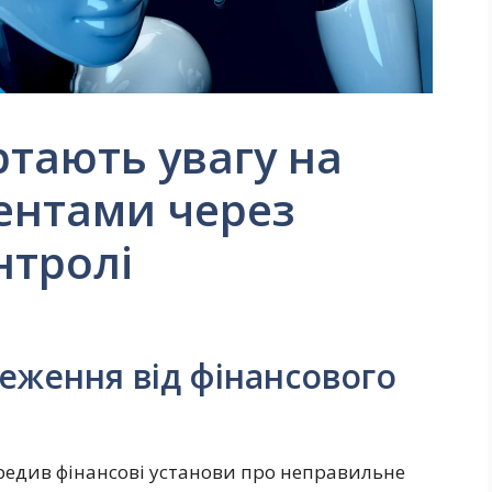
ртають увагу на
гентами через
нтролі
реження від фінансового
редив фінансові установи про неправильне