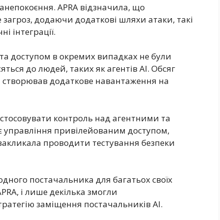
занепокоєння. APRA відзначила, що
загроз, додаючи додаткові шляхи атаки, такі
і інтеграції.
та доступом в окремих випадках не були
яться до людей, таких як агентів AI. Обсяг
I створював додаткове навантаження на
астосовувати контроль над агентними та
 управління привілейованим доступом,
 закликала проводити тестування безпеки
 одного постачальника для багатьох своїх
APRA, і лише декілька змогли
ратегію заміщення постачальників AI.