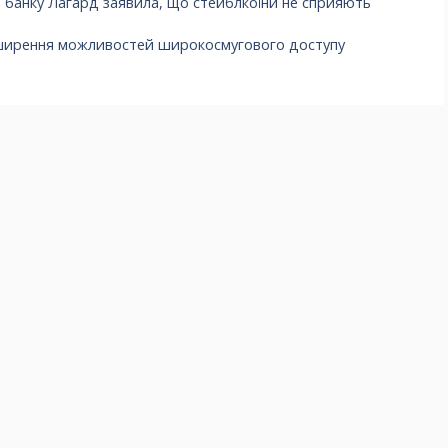
банку Лагард заявила, що стейблкоїни не сприяють
зширення можливостей широкосмугового доступу