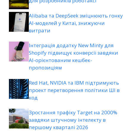
для розробників роботаксі
Alibaba та DeepSeek зміцнюють гонку
AI-моделей у Китаї, знижуючи
витрати
Інтеграція додатку New Minty для
Shopify підвищує конверсії завдяки
AI-орієнтованим кешбек-
пропозиціям
Red Hat, NVIDIA та IBM підтримують
проект перетворення політики ШІ в
код
Зростання трафіку Target на 2000%
завдяки штучному інтелекту в
першому кварталі 2026