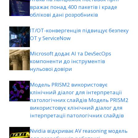
вражає понад 400 пакетів і краде
облікові дані розробників
ІТ/ОТ-конвергенція підвищує безпеку
ОТ у ServiceNow
Microsoft додає AI та DevSecOps
компоненти до інструментів
нульової довіри
Модель PRISM2 використовує
клінічний діалог для інтерпретації
патологічних слайдів Модель PRISM2
використовує клінічний діалог для
інтерпретації патологічних слайдів
Nvidia відкриває AV reasoning модель