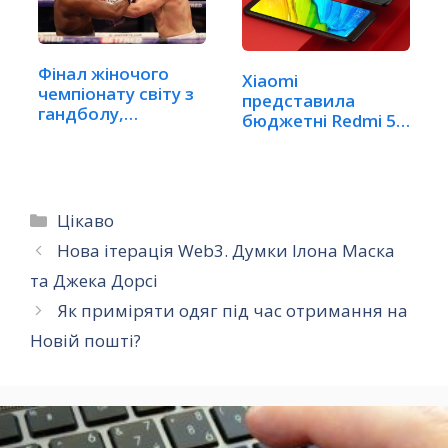
Фінал жіночого
Xiaomi
чемпіонату світу з
представила
гандболу,…
бюджетні Redmi 5 і
Redmi 5 Plus
(ВІДЕО)
Категорії
Цікаво
Нова ітерація Web3. Думки Ілона Маска
та Джека Дорсі
Як приміряти одяг під час отримання на
Новій пошті?