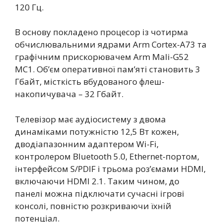
120 Гц.
В основу покладено процесор із чотирма
обчислювальними ядрами Arm Cortex-A73 та
графічним прискорювачем Arm Mali-G52
MC1. Об’єм оперативної пам’яті становить 3
Гбайт, місткість вбудованого флеш-
накопичувача – 32 Гбайт.
Телевізор має аудіосистему з двома
динаміками потужністю 12,5 Вт кожен,
дводіапазонним адаптером Wi-Fi,
контролером Bluetooth 5.0, Ethernet-портом,
інтерфейсом S/PDIF і трьома роз’ємами HDMI,
включаючи HDMI 2.1. Таким чином, до
панелі можна підключати сучасні ігрові
консолі, повністю розкриваючи їхній
потенціал.