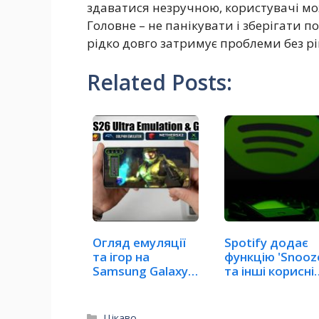
здаватися незручною, користувачі м
Головне – не панікувати і зберігати 
рідко довго затримує проблеми без р
Related Posts:
Огляд емуляції
Spotify додає
та ігор на
функцію 'Snooz
Samsung Galaxy
та інші корисні
S26 Ultra
нововведення
Категорії
Цікаво