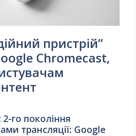
ійний пристрій”
oogle Chromecast,
истувачам
онтент
 2-го покоління
ами трансляції: Google