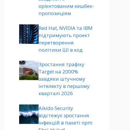
орієнтованим кешбек-
пропозиціям
Red Hat, NVIDIA та IBM
підтримують проект
перетворення
політики ШІ в код
Зростання трафіку
Target на 2000%
завдяки штучному
інтелекту в першому
кварталі 2026
Aikido Security
відстежує зростання
інфекцій в пакеті npm
Shai-Hulud