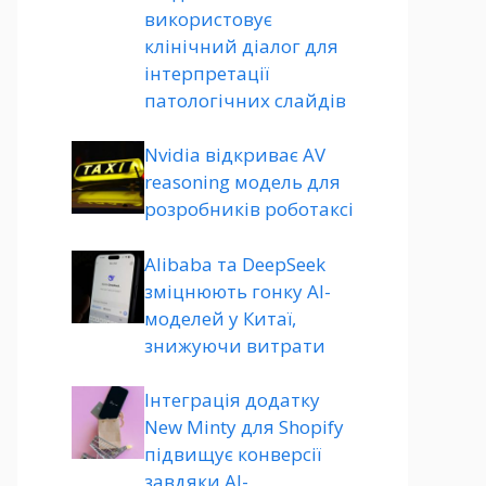
використовує
клінічний діалог для
інтерпретації
патологічних слайдів
Nvidia відкриває AV
reasoning модель для
розробників роботаксі
Alibaba та DeepSeek
зміцнюють гонку AI-
моделей у Китаї,
знижуючи витрати
Інтеграція додатку
New Minty для Shopify
підвищує конверсії
завдяки AI-