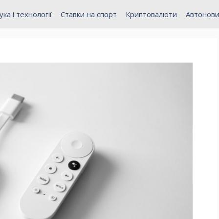
ука і технології
Ставки на спорт
Криптовалюти
Автонов