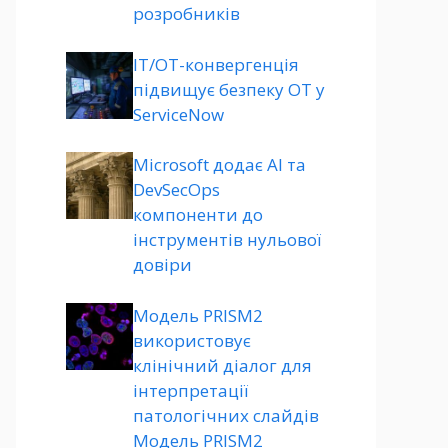
розробників
ІТ/ОТ-конвергенція
підвищує безпеку ОТ у
ServiceNow
Microsoft додає AI та
DevSecOps
компоненти до
інструментів нульової
довіри
Модель PRISM2
використовує
клінічний діалог для
інтерпретації
патологічних слайдів
Модель PRISM2