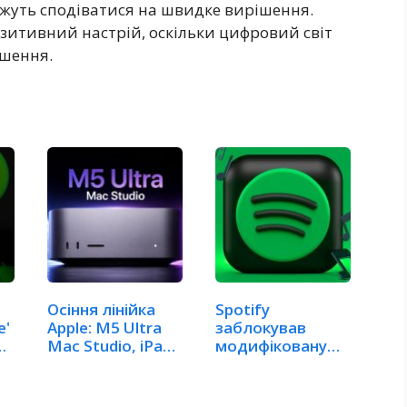
ожуть сподіватися на швидке вирішення.
позитивний настрій, оскільки цифровий світ
ішення.
Осіння лінійка
Spotify
e'
Apple: M5 Ultra
заблокував
Mac Studio, iPad
модифіковану
Mini…
версію
застосунку:…