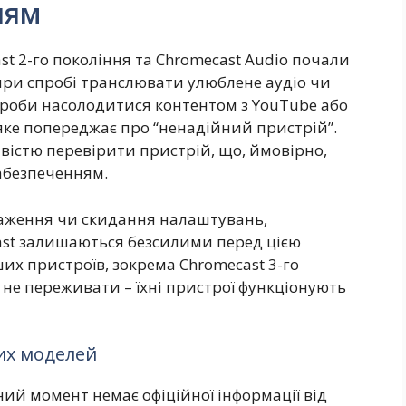
ням
t 2-го покоління та Chromecast Audio почали
ри спробі транслювати улюблене аудіо чи
 спроби насолодитися контентом з YouTube або
 яке попереджає про “ненадійний пристрій”.
вістю перевірити пристрій, що, ймовірно,
абезпеченням.
нтаження чи скидання налаштувань,
ast залишаються безсилими перед цією
их пристроїв, зокрема Chromecast 3-го
ь не переживати – їхні пристрої функціонують
их моделей
ий момент немає офіційної інформації від