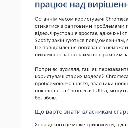
працює над вирішен
Останнім часом користувачі Chromecas
стикатися з раптовими проблемами п
відео. Фрустрація зростає, адже їхні
Spotify закінчуються повідомленням,
Це повідомлення пов’язане з неможли
викликано застарілим програмним з
Попри всі зусилля, такі як перезава
користувачі старих моделей Chromec
проблемою. На щастя, власники новіш
покоління та Chromecast Ultra, можут
без збоїв.
Що варто знати власникам стар
Хоча декого це може тривожити, в дан