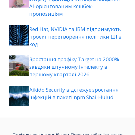
AI-орієнтованим кешбек-
пропозиціям
Red Hat, NVIDIA та IBM підтримують
проект перетворення політики ШІ в
код
Зростання трафіку Target на 2000%
завдяки штучному інтелекту в
першому кварталі 2026
Aikido Security відстежує зростання
інфекцій в пакеті npm Shai-Hulud
Політика конфіденційності
Правила сайту
Контакти