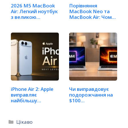
2026 M5 MacBook
Порівняння
Air: Легкий ноутбук
MacBook Neo та
з великою
MacBook Air: Чому
потужністю
модель…
iPhone Air 2: Apple
Чи виправдовує
виправляє
подорожчання на
найбільшу
$100
проблему…
чотирикратне…
Категорії
Цікаво