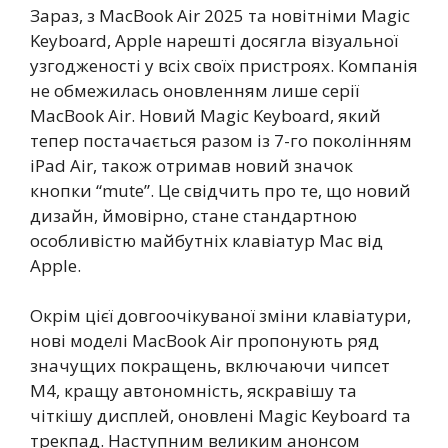
Зараз, з MacBook Air 2025 та новітніми Magic
Keyboard, Apple нарешті досягла візуальної
узгодженості у всіх своїх пристроях. Компанія
не обмежилась оновленням лише серії
MacBook Air. Новий Magic Keyboard, який
тепер постачається разом із 7-го поколінням
iPad Air, також отримав новий значок
кнопки “mute”. Це свідчить про те, що новий
дизайн, ймовірно, стане стандартною
особливістю майбутніх клавіатур Mac від
Apple.
Окрім цієї довгоочікуваної зміни клавіатури,
нові моделі MacBook Air пропонують ряд
значущих покращень, включаючи чипсет
M4, кращу автономність, яскравішу та
чіткішу дисплей, оновлені Magic Keyboard та
трекпад. Наступним великим анонсом