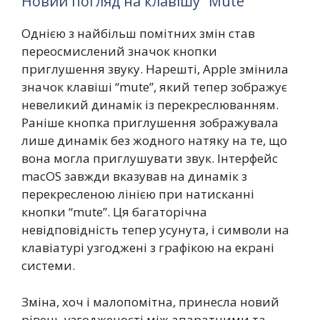
Новий погляд на клавішу “Mute”
Однією з найбільш помітних змін став
переосмислений значок кнопки
приглушення звуку. Нарешті, Apple змінила
значок клавіші “mute”, який тепер зображує
невеликий динамік із перекреслюванням.
Раніше кнопка приглушення зображувала
лише динамік без жодного натяку на те, що
вона могла приглушувати звук. Інтерфейс
macOS завжди вказував на динамік з
перекресленою лінією при натисканні
кнопки “mute”. Ця багаторічна
невідповідність тепер усунута, і символи на
клавіатурі узгоджені з графікою на екрані
системи.
Зміна, хоч і малопомітна, принесла новий
рівень узгодженості між апаратними та