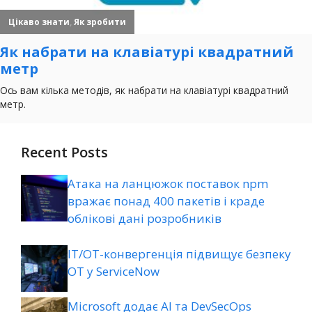
Recent Posts
Атака на ланцюжок поставок npm
вражає понад 400 пакетів і краде
облікові дані розробників
ІТ/ОТ-конвергенція підвищує безпеку
ОТ у ServiceNow
Microsoft додає AI та DevSecOps