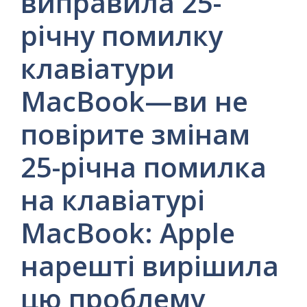
виправила 25-
річну помилку
клавіатури
MacBook—ви не
повірите змінам
25-річна помилка
на клавіатурі
MacBook: Apple
нарешті вирішила
цю проблему