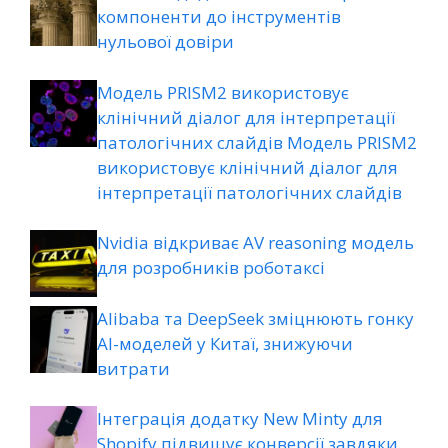
компоненти до інструментів
нульової довіри
Модель PRISM2 використовує
клінічний діалог для інтерпретації
патологічних слайдів Модель PRISM2
використовує клінічний діалог для
інтерпретації патологічних слайдів
Nvidia відкриває AV reasoning модель
для розробників роботаксі
Alibaba та DeepSeek зміцнюють гонку
AI-моделей у Китаї, знижуючи
витрати
Інтеграція додатку New Minty для
Shopify підвищує конверсії завдяки