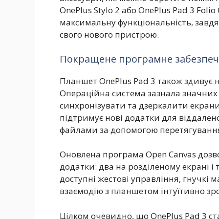
OnePlus Stylo 2 або OnePlus Pad 3 Foli
максимальну функціональність, завд
свого нового пристрою.
Покращене програмне забезпече
Планшет OnePlus Pad 3 також здивує
Операційна система зазнала значних
синхронізувати та дзеркалити екрани
підтримує нові додатки для віддален
файлами за допомогою перетягуванн
Оновлена програма Open Canvas дозв
додатки: два на розділеному екрані і 
доступні жестові управління, гнучкі 
взаємодію з планшетом інтуїтивно зр
Цілком очевидно, що OnePlus Pad 3 