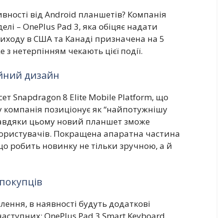
ивності від Android планшетів? Компанія
елі – OnePlus Pad 3, яка обіцяє надати
виходу в США та Канаді призначена на 5
 з нетерпінням чекають цієї події.
йний дизайн
т Snapdragon 8 Elite Mobile Platform, що
у компанія позиціонує як “найпотужнішу
 Завдяки цьому новий планшет зможе
ористувачів. Покращена апаратна частина
о робить новинку не тільки зручною, а й
 покупців
лення, в наявності будуть додаткові
аступних: OnePlus Pad 3 Smart Keyboard,