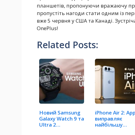
планшетів, пропонуючи вражаючу прод
пропустіть нагоди стати одним із пе
вже 5 червня у США та Канаді. Зустріч
OnePlus!
Related Posts:
Новий Samsung
iPhone Air 2: Ap
Galaxy Watch 9 та
виправляє
Ultra 2
найбільшу
забезпечать…
проблему…