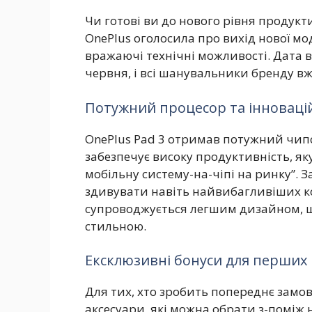
Чи готові ви до нового рівня продукт
OnePlus оголосила про вихід нової мод
вражаючі технічні можливості. Дата 
червня, і всі шанувальники бренду вже
Потужний процесор та інноваці
OnePlus Pad 3 отримав потужний чипсе
забезпечує високу продуктивність, як
мобільну систему-на-чіпі на ринку”.
здивувати навіть найвибагливіших к
супроводжується легшим дизайном, щ
стильною.
Ексклюзивні бонуси для перших
Для тих, хто зробить попереднє замов
аксесуари, які можна обрати з-поміж н