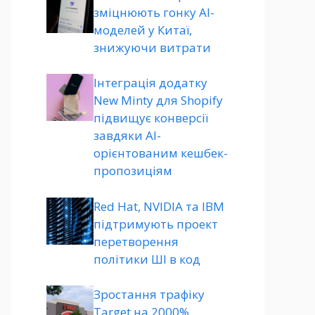
зміцнюють гонку AI-
моделей у Китаї,
знижуючи витрати
Інтеграція додатку
New Minty для Shopify
підвищує конверсії
завдяки AI-
орієнтованим кешбек-
пропозиціям
Red Hat, NVIDIA та IBM
підтримують проект
перетворення
політики ШІ в код
Зростання трафіку
Target на 2000%