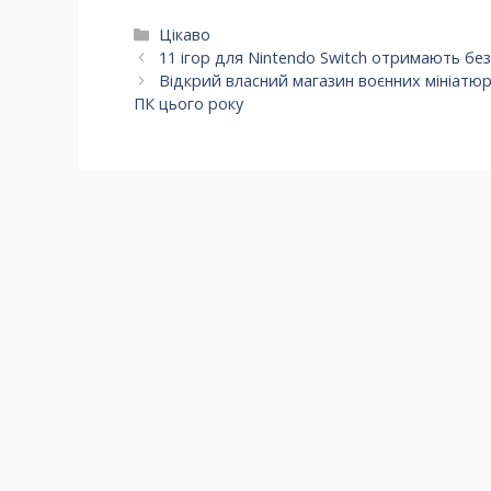
Категорії
Цікаво
11 ігор для Nintendo Switch отримають бе
Відкрий власний магазин воєнних мініатюр 
ПК цього року