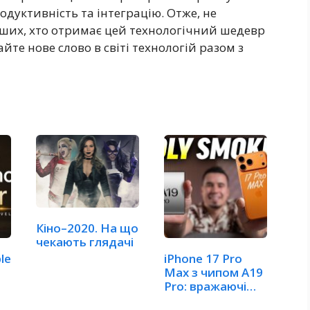
уктивність та інтеграцію. Отже, не
рших, хто отримає цей технологічний шедевр
айте нове слово в світі технологій разом з
Кіно–2020. На що
чекають глядачі
ple
iPhone 17 Pro
Max з чипом A19
Pro: вражаючі
бенчмарки