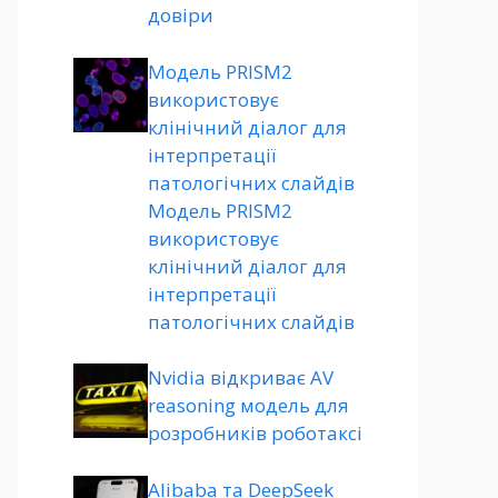
довіри
Модель PRISM2
використовує
клінічний діалог для
інтерпретації
патологічних слайдів
Модель PRISM2
використовує
клінічний діалог для
інтерпретації
патологічних слайдів
Nvidia відкриває AV
reasoning модель для
розробників роботаксі
Alibaba та DeepSeek