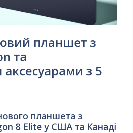
новий планшет з
on та
аксесуарами з 5
 нового планшета з
n 8 Elite у США та Канаді