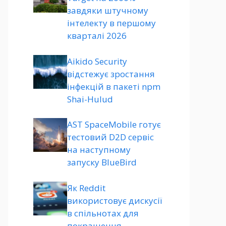
завдяки штучному
інтелекту в першому
кварталі 2026
Aikido Security
відстежує зростання
інфекцій в пакеті npm
Shai-Hulud
AST SpaceMobile готує
тестовий D2D сервіс
на наступному
запуску BlueBird
Як Reddit
використовує дискусії
в спільнотах для
покращення