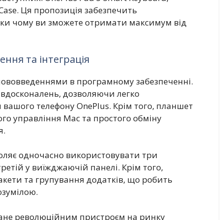
o Case. Ця пропозиція забезпечить
яки чому ви зможете отримати максимум від
ння та інтеграція
 нововведеннями в програмному забезпеченні.
 вдосконалень, дозволяючи легко
 вашого телефону OnePlus. Крім того, планшет
ого управління Mac та простого обміну
я.
оляє одночасно використовувати три
третій у виїжджаючій панелі. Крім того,
макети та групування додатків, що робить
озумілою.
стане революційним пристроєм на ринку