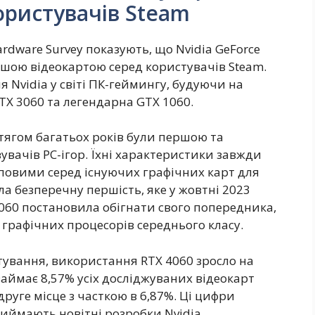
ористувачів Steam
dware Survey показують, що Nvidia GeForce
шою відеокартою серед користувачів Steam.
 Nvidia у світі ПК-геймингу, будуючи на
RTX 3060 та легендарна GTX 1060.
ротягом багатьох років були першою та
вачів PC-ігор. Їхні характеристики завжди
оповими серед існуючих графічних карт для
ла безперечну першість, яке у жовтні 2023
4060 постановила обігнати свого попередника,
і графічних процесорів середнього класу.
тування, використання RTX 4060 зросло на
 займає 8,57% усіх досліджуваних відеокарт
друге місце з часткою в 6,87%. Ці цифри
иймають новітні розробки Nvidia.