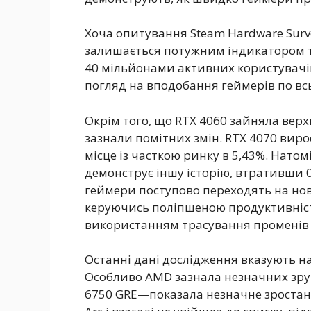
Хоча опитування Steam Hardware Surve
залишається потужним індикатором тр
40 мільйонами активних користувачі
погляд на вподобання геймерів по всь
Окрім того, що RTX 4060 зайняла верх
зазнали помітних змін. RTX 4070 виро
місце із часткою ринку в 5,43%. Натомі
демонструє іншу історію, втративши 0
геймери поступово переходять на нове
керуючись поліпшеною продуктивніст
використанням трасування променів у
Останні дані дослідження вказують на
Особливо AMD зазнала незначних зруш
6750 GRE—показала незначне зростання