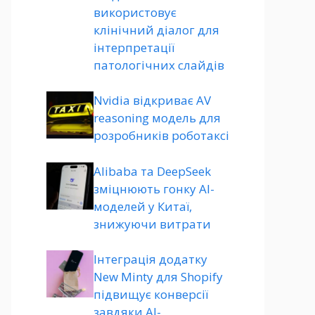
використовує
клінічний діалог для
інтерпретації
патологічних слайдів
Nvidia відкриває AV
reasoning модель для
розробників роботаксі
Alibaba та DeepSeek
зміцнюють гонку AI-
моделей у Китаї,
знижуючи витрати
Інтеграція додатку
New Minty для Shopify
підвищує конверсії
завдяки AI-