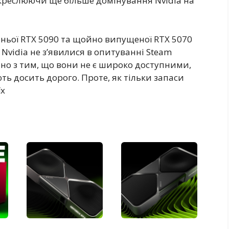
підкреслюючи ще більше домінування Nvidia на
ьої RTX 5090 та щойно випущеної RTX 5070
ід Nvidia не з’явилися в опитуванні Steam
зано з тим, що вони не є широко доступними,
ь досить дорого. Проте, як тільки запаси
їх