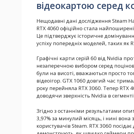
відеокартою серед к
Нещодавні дані дослідження Steam Har
RTX 4060 офіційно стала найпоширені
Це підтверджує історичне домінування
успіху попередніх моделей, таких як 
Графічні карти серій 60 від Nvidia п
незаперечною вибором серед поцінову
були на висоті, вважаються просто т
відеоігор. GTX 1060 довгий час трима
року перейняла RTX 3060. Тепер RTX 
доводячи зверхність Nvidia в сегмент
Згідно з останніми результатами опи
3,97% за минулий місяць, і нині вона
користувачів Steam. RTX 3060 посідає 
демонструють, як швидко геймери пр