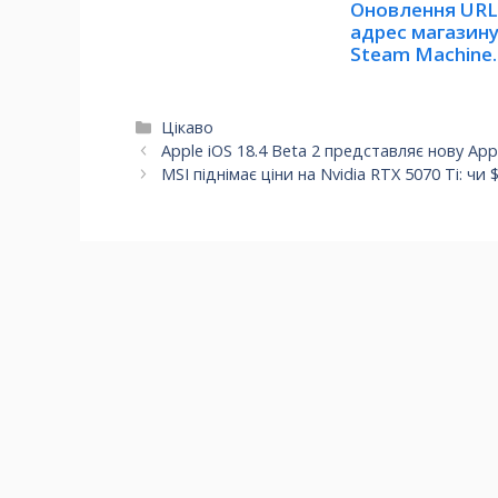
Оновлення URL
адрес магазин
Steam Machine
натякає…
Категорії
Цікаво
Apple iOS 18.4 Beta 2 представляє нову Appl
MSI піднімає ціни на Nvidia RTX 5070 Ti: ч