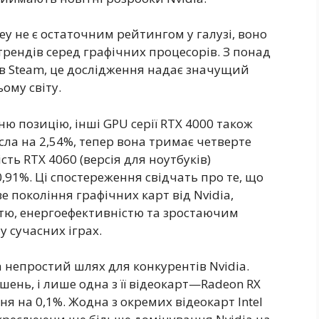
y не є остаточним рейтингом у галузі, воно
ендів серед графічних процесорів. З понад
в Steam, це дослідження надає значущий
ому світу.
ню позицію, інші GPU серії RTX 4000 також
сла на 2,54%, тепер вона тримає четверте
сть RTX 4060 (версія для ноутбуків)
,91%. Ці спостереження свідчать про те, що
 покоління графічних карт від Nvidia,
ю, енергоефективністю та зростаючим
 сучасних іграх.
 непростий шлях для конкурентів Nvidia.
ень, і лише одна з її відеокарт—Radeon RX
 на 0,1%. Жодна з окремих відеокарт Intel