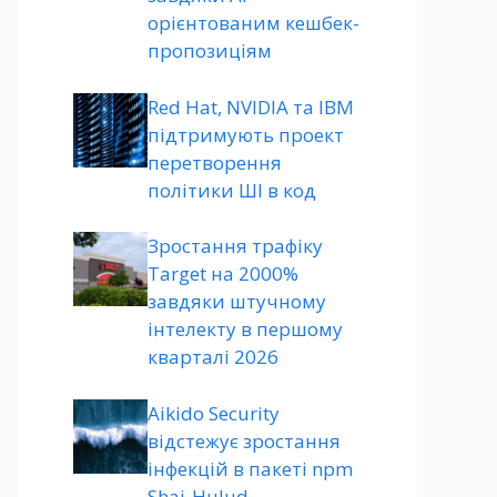
орієнтованим кешбек-
пропозиціям
Red Hat, NVIDIA та IBM
підтримують проект
перетворення
політики ШІ в код
Зростання трафіку
Target на 2000%
завдяки штучному
інтелекту в першому
кварталі 2026
Aikido Security
відстежує зростання
інфекцій в пакеті npm
Shai-Hulud