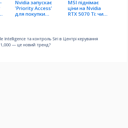
-
Nvidia запускає
MSI піднімає
у
'Priority Access'
ціни на Nvidia
для покупки
RTX 5070 Ti: чи
RTX…
$1,000 —…
e Intelligence та контроль Siri в Центрі керування
и $1,000 — це новий тренд?