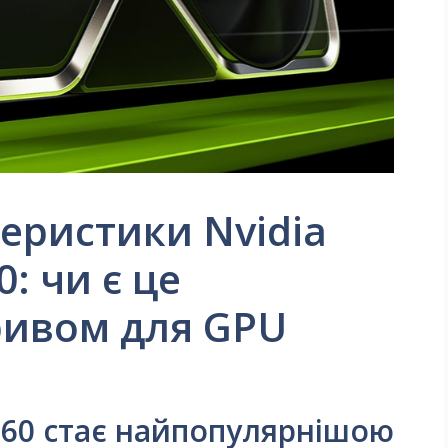
теристики Nvidia
: чи є це
ривом для GPU
4060 стає найпопулярнішою