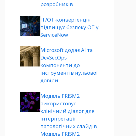
розробників
ІТ/ОТ-конвергенція
підвищує безпеку ОТ у
ServiceNow
Microsoft додає AI та
DevSecOps
компоненти до
інструментів нульової
довіри
Модель PRISM2
використовує
клінічний діалог для
інтерпретації
патологічних слайдів
Модель PRISM2