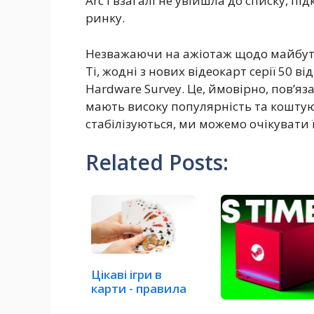
Arc і взагалі не увійшла до списку, 
ринку.
Незважаючи на ажіотаж щодо майбутн
Ti, жодні з нових відеокарт серії 50 в
Hardware Survey. Це, ймовірно, пов’я
мають високу популярність та коштуют
стабілізуються, ми можемо очікувати 
Related Posts:
Цікаві ігри в
карти - правила