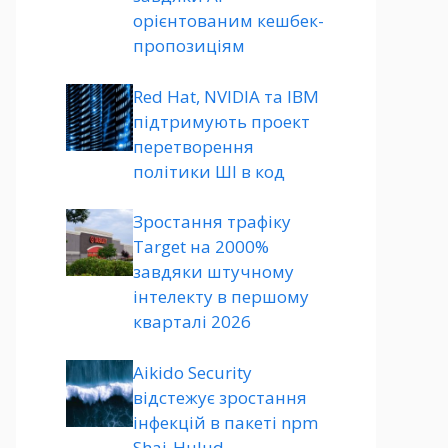
орієнтованим кешбек-
пропозиціям
Red Hat, NVIDIA та IBM
підтримують проект
перетворення
політики ШІ в код
Зростання трафіку
Target на 2000%
завдяки штучному
інтелекту в першому
кварталі 2026
Aikido Security
відстежує зростання
інфекцій в пакеті npm
Shai-Hulud