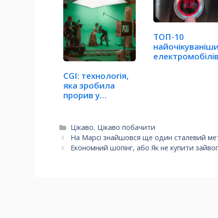
ТОП-10
найочікуваніш
електромобілів
2022 році
CGI: технологія,
яка зробила
прорив у
кінематографі
Категорії
Цікаво
,
Цікаво побачити
На Марсі знайшовся ще один сталевий м
Економний шопінг, або Як не купити зайво