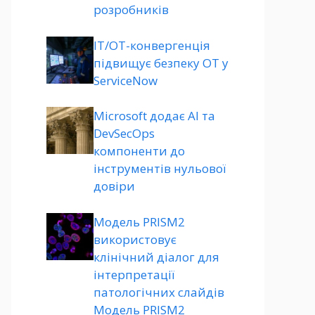
розробників
ІТ/ОТ-конвергенція
підвищує безпеку ОТ у
ServiceNow
Microsoft додає AI та
DevSecOps
компоненти до
інструментів нульової
довіри
Модель PRISM2
використовує
клінічний діалог для
інтерпретації
патологічних слайдів
Модель PRISM2