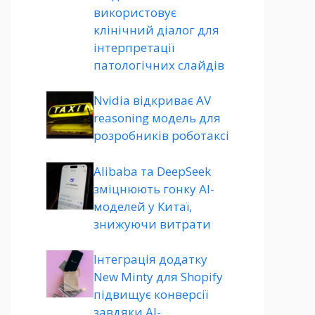
використовує
клінічний діалог для
інтерпретації
патологічних слайдів
Nvidia відкриває AV
reasoning модель для
розробників роботаксі
Alibaba та DeepSeek
зміцнюють гонку AI-
моделей у Китаї,
знижуючи витрати
Інтеграція додатку
New Minty для Shopify
підвищує конверсії
завдяки AI-