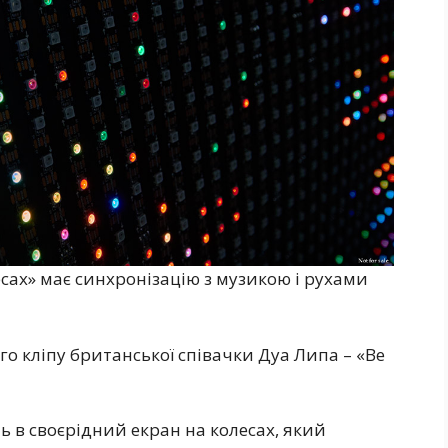
ах» має синхронізацію з музикою і рухами
о кліпу британської співачки Дуа Липа – «Be
 в своєрідний екран на колесах, який