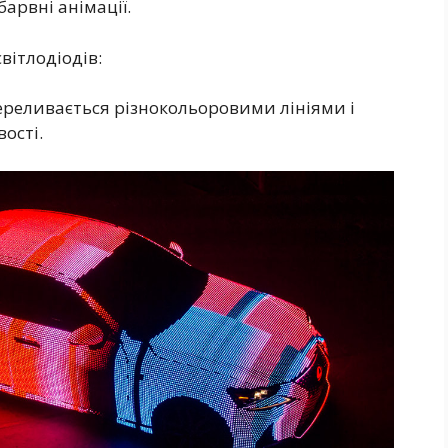
арвні анімації.
вітлодіодів:
реливається різнокольоровими лініями і
ості.