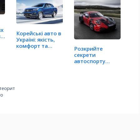
их
Корейські авто в
 у
Україні: якість,
комфорт та
Розкрийте
інновації
секрети
автоспорту
нового Porsche
911 GT4 R
етеорит
го