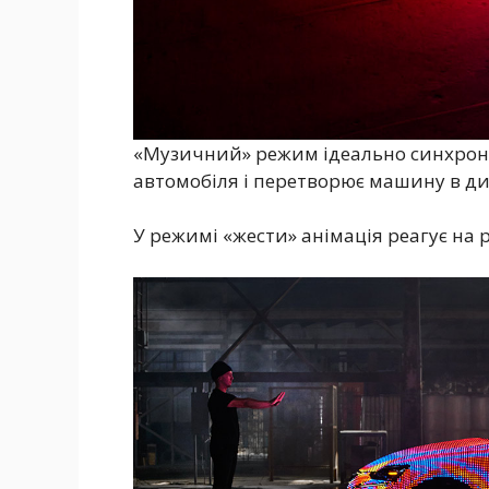
«Музичний» режим ідеально синхроні
автомобіля і перетворює машину в ди
У режимі «жести» анімація реагує на р