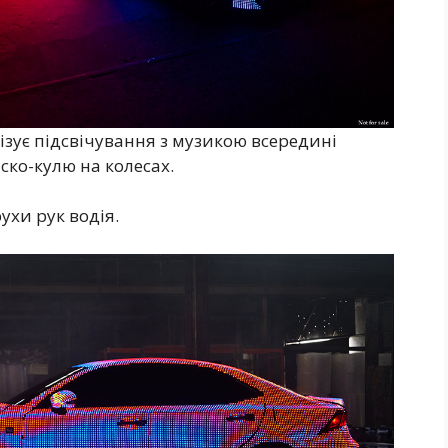
зує підсвічування з музикою всередині
ско-кулю на колесах.
ухи рук водія.