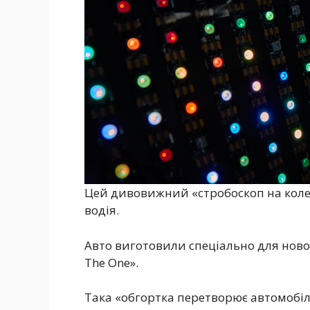
Цей дивовижний «стробоскоп на колес
водія.
Авто виготовили спеціально для новог
The One».
Така «обгортка перетворює автомобіль