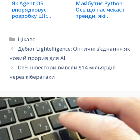
Як Agent OS
Майбутнє Python:
впорядковує
Ось що нас чекає і
розробку ШІ:
тренди, які…
Комплексний…
Категорії
Цікаво
Дебют Lightelligence: Оптичні з’єднання як
новий прорив для AI
DeFi інвестори вивели $14 мільярдів
через кібератаки