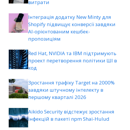
витрати
Інтеграція додатку New Minty для
Shopify підвищує конверсії завдяки
AI-орієнтованим кешбек-
пропозиціям
Red Hat, NVIDIA та IBM підтримують
проект перетворення політики ШІ в
код
Зростання трафіку Target на 2000%
завдяки штучному інтелекту в
першому кварталі 2026
Aikido Security відстежує зростання
інфекцій в пакеті npm Shai-Hulud