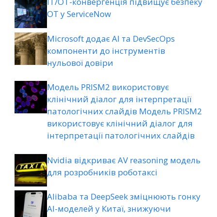
ІТ/ОТ-конвергенція підвищує безпеку
ОТ у ServiceNow
Microsoft додає AI та DevSecOps
компоненти до інструментів
нульової довіри
Модель PRISM2 використовує
клінічний діалог для інтерпретації
патологічних слайдів Модель PRISM2
використовує клінічний діалог для
інтерпретації патологічних слайдів
Nvidia відкриває AV reasoning модель
для розробників роботаксі
Alibaba та DeepSeek зміцнюють гонку
AI-моделей у Китаї, знижуючи