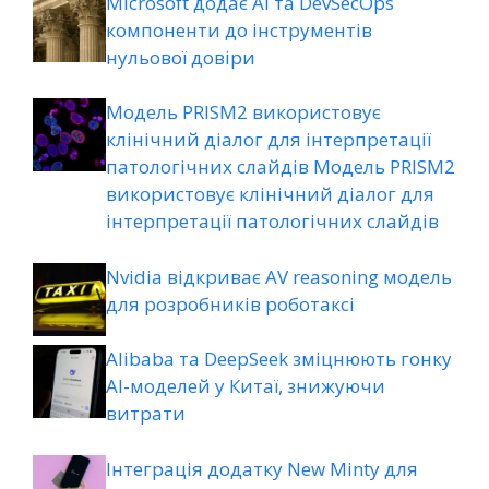
Microsoft додає AI та DevSecOps
компоненти до інструментів
нульової довіри
Модель PRISM2 використовує
клінічний діалог для інтерпретації
патологічних слайдів Модель PRISM2
використовує клінічний діалог для
інтерпретації патологічних слайдів
Nvidia відкриває AV reasoning модель
для розробників роботаксі
Alibaba та DeepSeek зміцнюють гонку
AI-моделей у Китаї, знижуючи
витрати
Інтеграція додатку New Minty для