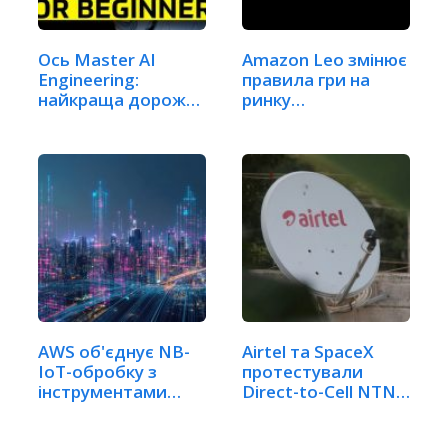
Ось Master AI
Amazon Leo змінює
Engineering:
правила гри на
найкраща дорожня
ринку
мапа для…
супутникового…
AWS об'єднує NB-
Airtel та SpaceX
IoT-обробку з
протестували
інструментами
Direct-to-Cell NTN…
для…