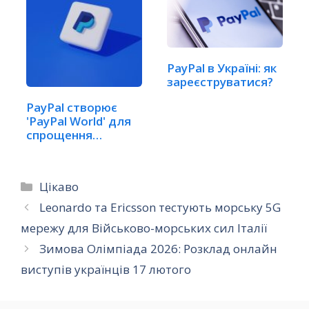
PayPal в Україні: як
зареєструватися?
PayPal створює
'PayPal World' для
спрощення…
Категорії
Цікаво
Leonardo та Ericsson тестують морську 5G
мережу для Військово-морських сил Італії
Зимова Олімпіада 2026: Розклад онлайн
виступів українців 17 лютого