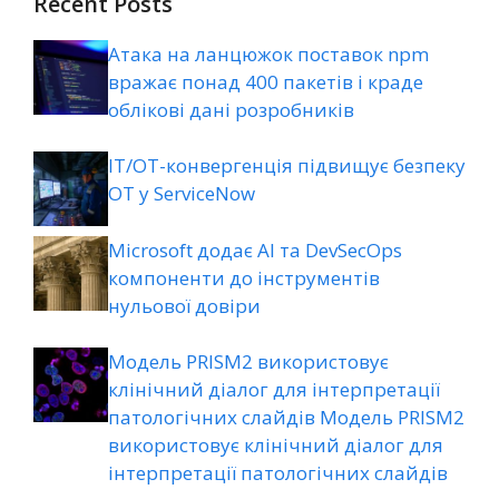
Recent Posts
Атака на ланцюжок поставок npm
вражає понад 400 пакетів і краде
облікові дані розробників
ІТ/ОТ-конвергенція підвищує безпеку
ОТ у ServiceNow
Microsoft додає AI та DevSecOps
компоненти до інструментів
нульової довіри
Модель PRISM2 використовує
клінічний діалог для інтерпретації
патологічних слайдів Модель PRISM2
використовує клінічний діалог для
інтерпретації патологічних слайдів