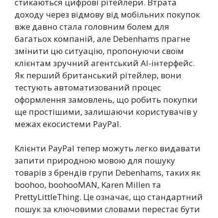
стикаються цифрові рітейлери. Втрата
доходу через відмову від мобільних покупок
вже давно стала головним болем для
багатьох компаній, але Debenhams прагне
змінити цю ситуацію, пропонуючи своїм
клієнтам зручний агентський AI-інтерфейс.
Як перший британський рітейлер, вони
тестують автоматизований процес
оформлення замовлень, що робить покупки
ще простішими, залишаючи користувачів у
межах екосистеми PayPal.
Клієнти PayPal тепер можуть легко видавати
запити природною мовою для пошуку
товарів з брендів групи Debenhams, таких як
boohoo, boohooMAN, Karen Millen та
PrettyLittleThing. Це означає, що стандартний
пошук за ключовими словами перестає бути