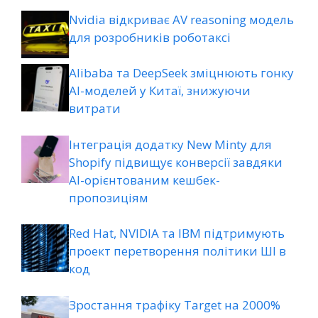
Nvidia відкриває AV reasoning модель
для розробників роботаксі
Alibaba та DeepSeek зміцнюють гонку
AI-моделей у Китаї, знижуючи
витрати
Інтеграція додатку New Minty для
Shopify підвищує конверсії завдяки
AI-орієнтованим кешбек-
пропозиціям
Red Hat, NVIDIA та IBM підтримують
проект перетворення політики ШІ в
код
Зростання трафіку Target на 2000%