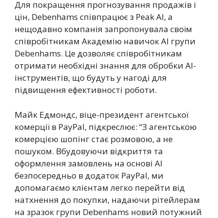
Для покращення прогнозування продажів і
цін, Debenhams співпрацює з Peak AI, а
нещодавно компанія запропонувала своїм
співробітникам Академію навичок AI групи
Debenhams. Це дозволяє співробітникам
отримати необхідні знання для обробки AI-
інструментів, що будуть у нагоді для
підвищення ефективності роботи.
Майк Едмондс, віце-президент агентської
комерції в PayPal, підкреслює: “З агентською
комерцією шопінг стає розмовою, а не
пошуком. Вбудовуючи відкриття та
оформлення замовлень на основі AI
безпосередньо в додаток PayPal, ми
допомагаємо клієнтам легко перейти від
натхнення до покупки, надаючи рітейлерам
на зразок групи Debenhams новий потужний