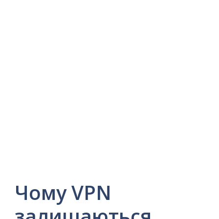
Чому VPN
залишаються