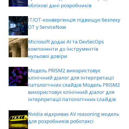
облікові дані розробників
ІТ/ОТ-конвергенція підвищує безпеку
ОТ у ServiceNow
Microsoft додає AI та DevSecOps
компоненти до інструментів
нульової довіри
Модель PRISM2 використовує
клінічний діалог для інтерпретації
патологічних слайдів Модель PRISM2
використовує клінічний діалог для
інтерпретації патологічних слайдів
Nvidia відкриває AV reasoning модель
для розробників роботаксі