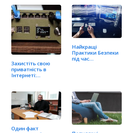
Найкращі
Практики Безпеки
під час
Захистіть свою
використання…
приватність в
Інтернеті:
Створіть…
Один факт