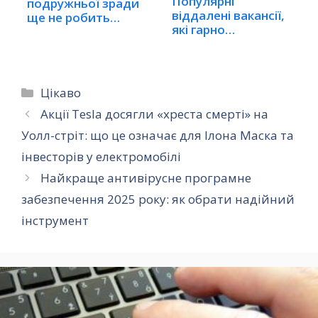
Популярні
подружньої зради
віддалені вакансії,
ще не робить
які гарно
шлюб недійсним
оплачуються
Категорії
Цікаво
Акції Tesla досягли «хреста смерті» на
Уолл-стріт: що це означає для Ілона Маска та
інвесторів у електромобілі
Найкраще антивірусне програмне
забезпечення 2025 року: як обрати надійний
інструмент