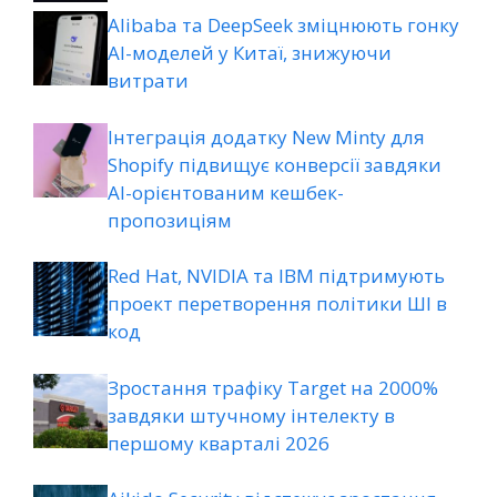
Alibaba та DeepSeek зміцнюють гонку
AI-моделей у Китаї, знижуючи
витрати
Інтеграція додатку New Minty для
Shopify підвищує конверсії завдяки
AI-орієнтованим кешбек-
пропозиціям
Red Hat, NVIDIA та IBM підтримують
проект перетворення політики ШІ в
код
Зростання трафіку Target на 2000%
завдяки штучному інтелекту в
першому кварталі 2026