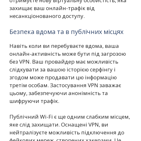
отримуєте нову віртуальну особистість, яка
захищає ваш онлайн-трафік від
несанкціонованого доступу.
Безпека вдома та в публічних місцях
Навіть коли ви перебуваєте вдома, ваша
онлайн-активність може бути під загрозою
без VPN. Ваш провайдер має можливість
слідкувати за вашою історією серфінгу і
згодом може продавати цю інформацію
третім особам. Застосування VPN заважає
цьому, забезпечуючи анонімність та
шифруючи трафік.
Публічний Wi-Fi є ще одним слабким місцем,
яке слід захищати. Оснащені VPN, ви
нейтралізуєте можливість підключення до
фейкових мереж, створених хакерами. Це