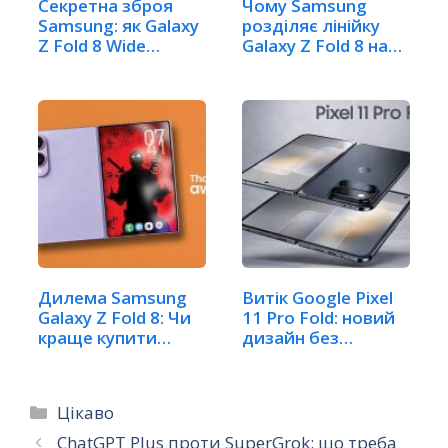
Секретна зброя
Чому Samsung
Samsung: як Galaxy
розділяє лінійку
Z Fold 8 Wide…
Galaxy Z Fold 8 на
два…
Дилема Samsung
Витік Google Pixel
Galaxy Z Fold 8: Чи
11 Pro Fold: новий
краще купити…
дизайн без…
Категорії
Цікаво
ChatGPT Plus проти SuperGrok: що треба