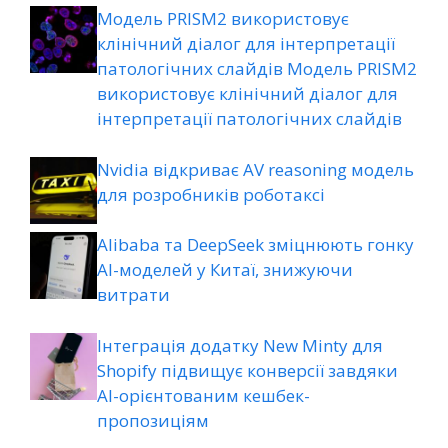
Модель PRISM2 використовує
клінічний діалог для інтерпретації
патологічних слайдів Модель PRISM2
використовує клінічний діалог для
інтерпретації патологічних слайдів
Nvidia відкриває AV reasoning модель
для розробників роботаксі
Alibaba та DeepSeek зміцнюють гонку
AI-моделей у Китаї, знижуючи
витрати
Інтеграція додатку New Minty для
Shopify підвищує конверсії завдяки
AI-орієнтованим кешбек-
пропозиціям