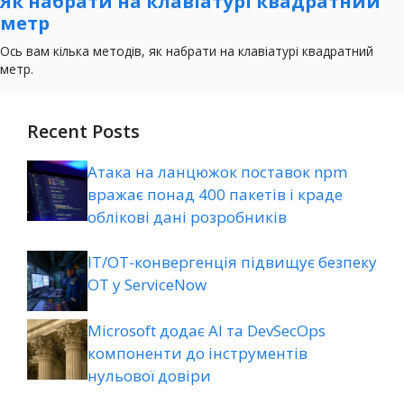
Recent Posts
Атака на ланцюжок поставок npm
вражає понад 400 пакетів і краде
облікові дані розробників
ІТ/ОТ-конвергенція підвищує безпеку
ОТ у ServiceNow
Microsoft додає AI та DevSecOps
компоненти до інструментів
нульової довіри