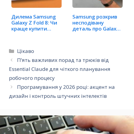
Дилема Samsung
Samsung розкрив
Galaxy Z Fold 8: Чи
несподівану
краще купити…
деталь про Galaxy
Z Fold 8
Категорії
Цікаво
П’ять важливих порад та трюків від
Essential Claude для чіткого планування
робочого процесу
Програмування у 2026 році: акцент на
дизайн і контроль штучних інтелектів