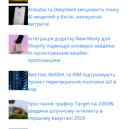
Alibaba та DeepSeek зміцнюють гонку
AI-моделей у Китаї, знижуючи
витрати
Інтеграція додатку New Minty для
Shopify підвищує конверсії завдяки
AI-орієнтованим кешбек-
пропозиціям
Red Hat, NVIDIA та IBM підтримують
проект перетворення політики ШІ в
код
Зростання трафіку Target на 2000%
завдяки штучному інтелекту в
першому кварталі 2026