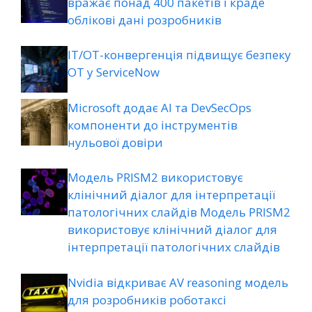
вражає понад 400 пакетів і краде
облікові дані розробників
ІТ/ОТ-конвергенція підвищує безпеку
ОТ у ServiceNow
Microsoft додає AI та DevSecOps
компоненти до інструментів
нульової довіри
Модель PRISM2 використовує
клінічний діалог для інтерпретації
патологічних слайдів Модель PRISM2
використовує клінічний діалог для
інтерпретації патологічних слайдів
Nvidia відкриває AV reasoning модель
для розробників роботаксі