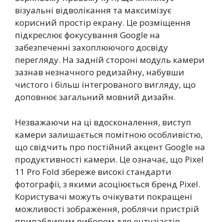
візуальні відволікання та максимізує
корисний простір екрану. Це розміщення
підкреслює фокусування Google на
забезпеченні захоплюючого досвіду
перегляду. На задній стороні модуль камери
зазнав незначного редизайну, набувши
чистого і більш інтегрованого вигляду, що
доповнює загальний мовний дизайн.
Незважаючи на ці вдосконалення, виступ
камери залишається помітною особливістю,
що свідчить про постійний акцент Google на
продуктивності камери. Це означає, що Pixel
11 Pro Fold збереже високі стандарти
фотографії, з якими асоціюється бренд Pixel.
Користувачі можуть очікувати покращені
можливості зображення, роблячи пристрій
привабливим вибором для ентузіастів