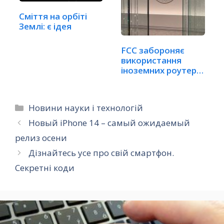
Сміття на орбіті
Землі: є ідея
FCC забороняє
використання
іноземних роутерів
і…
Категорії
Новини науки і технологій
Новый iPhone 14 – самый ожидаемый
релиз осени
Дізнайтесь усе про свій смартфон.
Секретні коди