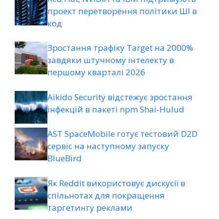
проект перетворення політики ШІ в
код
Зростання трафіку Target на 2000%
завдяки штучному інтелекту в
першому кварталі 2026
Aikido Security відстежує зростання
інфекцій в пакеті npm Shai-Hulud
AST SpaceMobile готує тестовий D2D
сервіс на наступному запуску
BlueBird
Як Reddit використовує дискусії в
спільнотах для покращення
таргетингу реклами