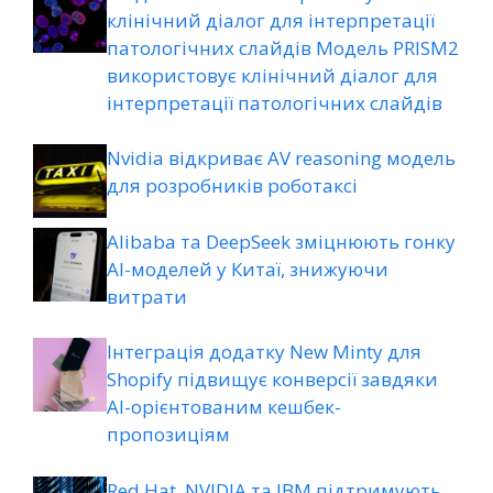
клінічний діалог для інтерпретації
патологічних слайдів Модель PRISM2
використовує клінічний діалог для
інтерпретації патологічних слайдів
Nvidia відкриває AV reasoning модель
для розробників роботаксі
Alibaba та DeepSeek зміцнюють гонку
AI-моделей у Китаї, знижуючи
витрати
Інтеграція додатку New Minty для
Shopify підвищує конверсії завдяки
AI-орієнтованим кешбек-
пропозиціям
Red Hat, NVIDIA та IBM підтримують