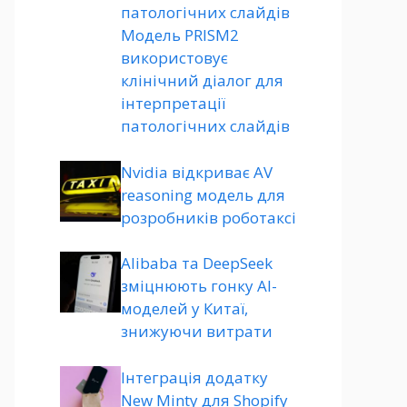
патологічних слайдів
Модель PRISM2
використовує
клінічний діалог для
інтерпретації
патологічних слайдів
Nvidia відкриває AV
reasoning модель для
розробників роботаксі
Alibaba та DeepSeek
зміцнюють гонку AI-
моделей у Китаї,
знижуючи витрати
Інтеграція додатку
New Minty для Shopify