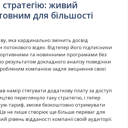
 стратегію: живий
товним для більшості
у, яка кардинально змінить досвід
и потокового відео. Відтепер його підписники
портивними та новинними програмами без
ло результатом докладного аналізу поведінки
зробленим компанією задля зміцнення своєї
ав намір стягувати додаткову плату за доступ
цтво переглянуло таку стратегію, і тепер
міум-тариф, зможе безкоштовно отримувати
 Це не лише створює ще більше переваг для
ий рівень відданості компанії своїй аудиторії.