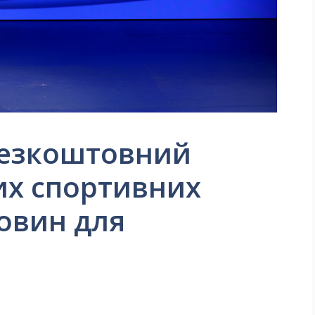
безкоштовний
их спортивних
новин для