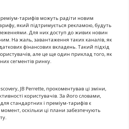
 преміум-тарифів можуть радіти новим
арифу, який підтримується рекламою, будуть
меженнями. Для них доступ до живих новин
им. На жаль, завантаження таких каналів, як
даткових фінансових вкладень. Такий підхід
користувачів, але це ще один приклад того, як
зних сегментів ринку.
covery, JB Perrette, прокоментував ці зміни,
тивності користувачів. За його словами,
для стандартних і преміум-тарифів є
омент, оскільки ці плани забезпечують
ту.