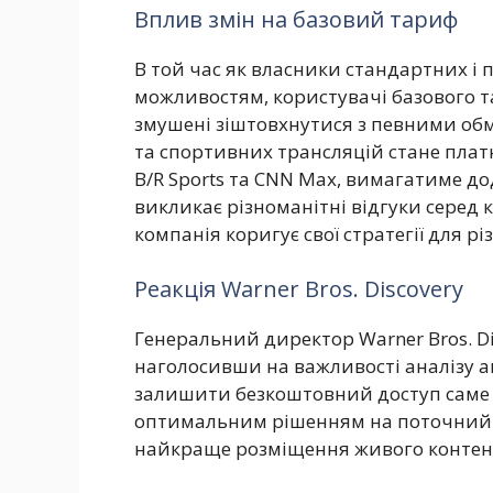
Вплив змін на базовий тариф
В той час як власники стандартних і
можливостям, користувачі базового т
змушені зіштовхнутися з певними об
та спортивних трансляцій стане платн
B/R Sports та CNN Max, вимагатиме до
викликає різноманітні відгуки серед 
компанія коригує свої стратегії для рі
Реакція Warner Bros. Discovery
Генеральний директор Warner Bros. Dis
наголосивши на важливості аналізу ак
залишити безкоштовний доступ саме 
оптимальним рішенням на поточний м
найкраще розміщення живого контен