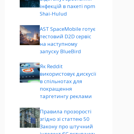
інфекцій в пакеті npm
Shai-Hulud
AST SpaceMobile готує
тестовий D2D сервіс
на наступному
запуску BlueBird
Як Reddit
використовує дискусії
в спільнотах для
покращення
таргетингу реклами
Правила прозорості
згідно зі статтею 50
Закону про штучний
інтелект ЄС вступають