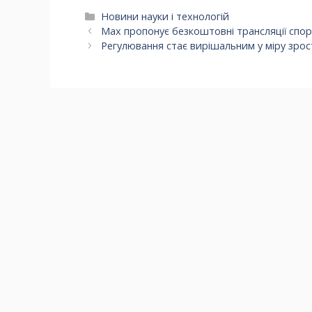
Категорії
Новини науки і технологій
Max пропонує безкоштовні трансляції спо
Регулювання стає вирішальним у міру зрост