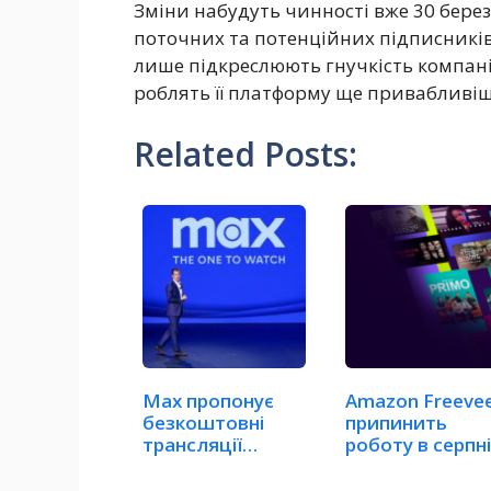
Зміни набудуть чинності вже 30 берез
поточних та потенційних підписників 
лише підкреслюють гнучкість компанії
роблять її платформу ще привабливіш
Related Posts:
Max пропонує
Amazon Freeve
безкоштовні
припинить
трансляції
роботу в серпні
спортивних
на користь…
подій…