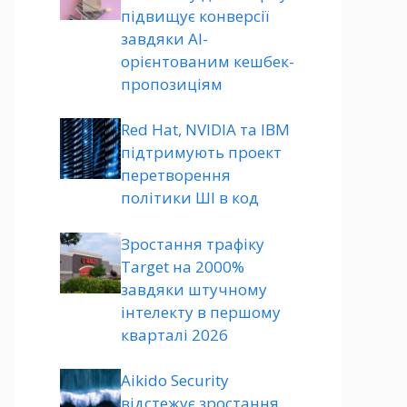
підвищує конверсії
завдяки AI-
орієнтованим кешбек-
пропозиціям
Red Hat, NVIDIA та IBM
підтримують проект
перетворення
політики ШІ в код
Зростання трафіку
Target на 2000%
завдяки штучному
інтелекту в першому
кварталі 2026
Aikido Security
відстежує зростання