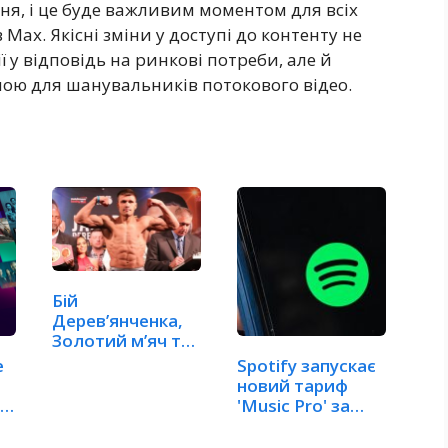
ня, і це буде важливим моментом для всіх
Max. Якісні зміни у доступі до контенту не
 у відповідь на ринкові потреби, але й
ою для шанувальників потокового відео.
Бій
Дерев’янченка,
Золотий м’яч та
чемпіонат світу
e
Spotify запускає
в…
новий тариф
'Music Pro' за…