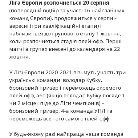
Ліга Європи розпочнеться 20 серпня
(попередній відбір за участі 16 найслабших
команд Європи), продовжиться у серпні-
вересні (три кваліфікаційні етапи) і
наблизиться до групового етапу 1 жовтня,
коли розпочнеться стадія плей-офф. Перші
матчі в групах внесені до календаря на 22
жовтня.
У Лізі Європи 2020-2021 візьмуть участь три
українські команди: володар Кубку,
бронзовий призер і переможець окремого
плей-офф, або (якщо володар Кубку посяде 1
чи 2 місце і піде до Ліги чемпіонів) –
бронзовий призер, 4-а команда УПЛ та
переможець все того самого плей-офф.
У будь-якому разі найкраща наша команда