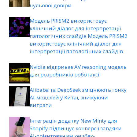
нульової довіри
Модель PRISM2 використовує
клінічний діалог для інтерпретації
патологічних слайдів Модель PRISM2
використовує клінічний діалог для
інтерпретації патологічних слайдів
Nvidia відкриває AV reasoning модель
для розробників роботаксі
Alibaba та DeepSeek зміцнюють гонку
AI-моделей у Китаї, знижуючи
витрати
Інтеграція додатку New Minty для
Shopify підвищує конверсії завдяки
AI-орієнтованим кешбек-