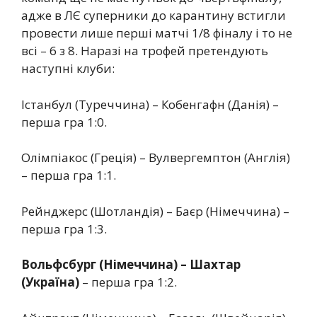
адже в ЛЄ суперники до карантину встигли
провести лише перші матчі 1/8 фіналу і то не
всі – 6 з 8. Наразі на трофей претендують
наступні клуби:
Істанбул (Туреччина) – Кобенгафн (Данія) –
перша гра 1:0.
Олімпіакос (Греція) – Вулвергемптон (Англія)
– перша гра 1:1.
Рейнджерс (Шотландія) – Баєр (Німеччина) –
перша гра 1:3.
Вольфсбург (Німеччина) – Шахтар
(Україна)
– перша гра 1:2.