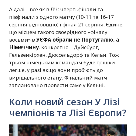
А далі – все як в ЛЧ: чвертьфінали та
півфінали з одного матчу (10-11 та 16-17
серпня відповідно) і фінал 21 серпня. Єдине,
що місцем такого своєрідного «фіналу
восьми» в
УЄФА обрали не Португалію, а
Німеччину
. Конкретно – Дуйсбург,
Гельзенкірхен, Дюссельдорф та Кельн. Тож
трьом німецьким командам буде трішки
легше, у разі якщо вони проб’ють до
вирішального етапу. Фінальний матч
заплановано провести саме у Кельні.
Коли новий сезон У Лізі
чемпіонів та Лізі Європи?