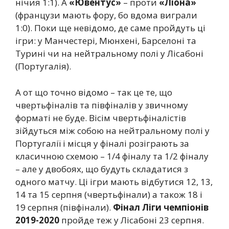
нічия 1:1). А
«Ювентус»
– проти
«Ліона»
(французи мають фору, бо вдома виграли
1:0). Поки ще невідомо, де саме пройдуть ці
ігри: у Манчестері, Мюнхені, Барселоні та
Турині чи на нейтральному полі у Лісабоні
(Португалія).
А от що точно відомо – так це те, що
чвертьфіналів та півфіналів у звичному
форматі не буде. Вісім чвертьфіналістів
зійдуться між собою на нейтральному полі у
Португалії і місця у фіналі розіграють за
класичною схемою – 1/4 фіналу та 1/2 фіналу
– але у двобоях, що будуть складатися з
одного матчу. Ці ігри мають відбутися 12, 13,
14 та 15 серпня (чвертьфінали) а також 18 і
19 серпня (півфінали).
Фінал Ліги чемпіонів
2019-2020
пройде теж у Лісабоні 23 серпня.