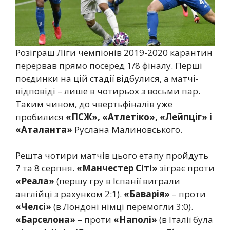
Розіграш Ліги чемпіонів 2019-2020 карантин
перервав прямо посеред 1/8 фіналу. Перші
поєдинки на цій стадії відбулися, а матчі-
відповіді – лише в чотирьох з восьми пар.
Таким чином, до чвертьфіналів уже
пробилися
«ПСЖ», «Атлетіко», «Лейпціг» і
«Аталанта»
Руслана Малиновського.
Решта чотири матчів цього етапу пройдуть
7 та 8 серпня.
«Манчестер Сіті»
зіграє проти
«Реала»
(першу гру в Іспанії виграли
англійці з рахунком 2:1).
«Баварія»
– проти
«Челсі»
(в Лондоні німці перемогли 3:0).
«Барселона»
– проти
«Наполі»
(в Італії була