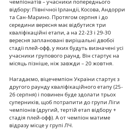
чемпіонатів – учасники попереднього
відбору: Північної Ірландії, Косова, Андорри
та Сан-Марино. Протягом серпня і до
середини вересня має відбутися три
кваліфікаційні етапи, а на 22-23 і 29-30
вересня заплановані вирішальні двобої
стадії плей-офф, у яких будуть визначені усі
учасники групового раунд. Він стартує на
місяць пізніше, ніж завжди – 20 жовтня.
Нагадаємо, віцечемпіон України стартує з
другого раунду кваліфікаційного етапу (25-
26 серпня) і повинен буде здолати трьох
суперників, щоб потрапити до групи Ліги
чемпіонів (другий, тертій етап відбору +
стадія плей-офф). А от чемпіон матиме
відразу місце у групі ЛЧ.