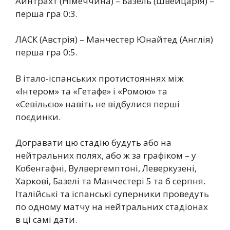
Айнтрахт (Німеччина) – Базель (Швейцарія) –
перша гра 0:3.
ЛАСК (Австрія) – Манчестер Юнайтед (Англія)
перша гра 0:5.
В італо-іспанських протистояннях між
«Інтером» та «Гетафе» і «Ромою» та
«Севільєю» навіть не відбулися перші
поєдинки.
Догравати цю стадію будуть або на
нейтральних полях, або ж за графіком – у
Кобенгафні, Вулвергемптоні, Леверкузені,
Харкові, Базелі та Манчестері 5 та 6 серпня.
Італійські та іспанські суперники проведуть
по одному матчу на нейтральних стадіонах
в ці самі дати.