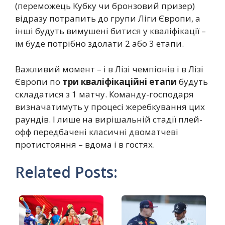
(переможець Кубку чи бронзовий призер)
відразу потрапить до групи Ліги Європи, а
інші будуть вимушені битися у кваліфікації –
їм буде потрібно здолати 2 або 3 етапи.
Важливий момент – і в Лізі чемпіонів і в Лізі
Європи по
три кваліфікаційні етапи
будуть
складатися з 1 матчу. Команду-господаря
визначатимуть у процесі жеребкування цих
раундів. І лише на вирішальній стадії плей-
офф передбачені класичні двоматчеві
протистояння – вдома і в гостях.
Related Posts: