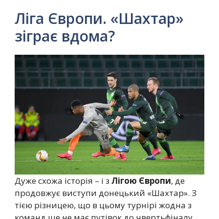
Ліга Європи. «Шахтар»
зіграє вдома?
Дуже схожа історія – і з
Лігою Європи
, де
продовжує виступи донецький «Шахтар». З
тією різницею, що в цьому турнірі жодна з
команд ще не має путівок до чвертьфіналу,