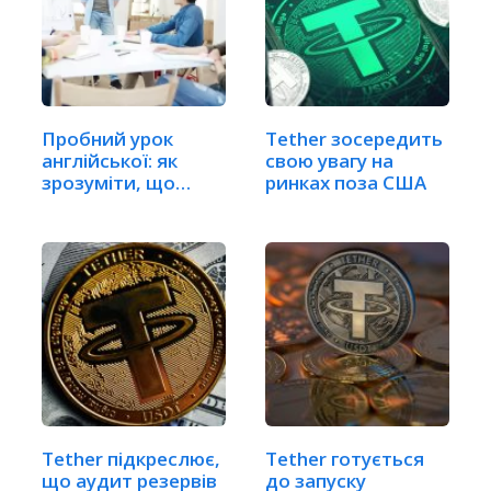
Пробний урок
Tether зосередить
англійської: як
свою увагу на
зрозуміти, що
ринках поза США
обрав…
Tether підкреслює,
Tether готується
що аудит резервів
до запуску