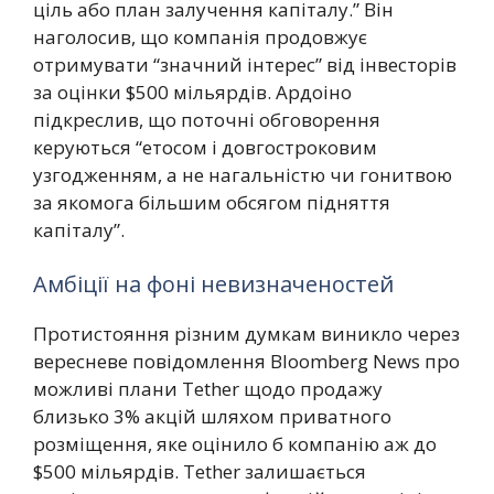
ціль або план залучення капіталу.” Він
наголосив, що компанія продовжує
отримувати “значний інтерес” від інвесторів
за оцінки $500 мільярдів. Ардоіно
підкреслив, що поточні обговорення
керуються “етосом і довгостроковим
узгодженням, а не нагальністю чи гонитвою
за якомога більшим обсягом підняття
капіталу”.
Амбіції на фоні невизначеностей
Протистояння різним думкам виникло через
вересневе повідомлення Bloomberg News про
можливі плани Tether щодо продажу
близько 3% акцій шляхом приватного
розміщення, яке оцінило б компанію аж до
$500 мільярдів. Tether залишається