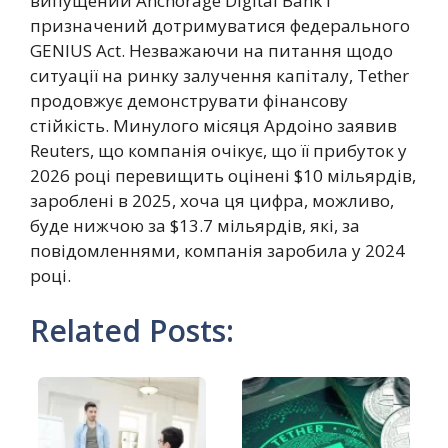
випущений Anchorage Digital Bank і
призначений дотримуватися федерального
GENIUS Act. Незважаючи на питання щодо
ситуації на ринку залучення капіталу, Tether
продовжує демонструвати фінансову
стійкість. Минулого місяця Ардоіно заявив
Reuters, що компанія очікує, що її прибуток у
2026 році перевищить оцінені $10 мільярдів,
зароблені в 2025, хоча ця цифра, можливо,
буде нижчою за $13.7 мільярдів, які, за
повідомленнями, компанія заробила у 2024
році.
Related Posts: