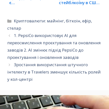
є…
стейблкоїну в США
та…
Категорії
Криптовалюти: майнінг, біткоін, ефір,
стелар
1. PepsiCo використовує AI для
переосмислення проєктування та оновлення
заводів 2. AI змінює підхід PepsiCo до
проектування і оновлення заводів
Зростання використання штучного
інтелекту в Travelers зменшує кількість ролей
у кол-центрі