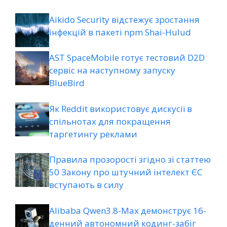
Aikido Security відстежує зростання
інфекцій в пакеті npm Shai-Hulud
AST SpaceMobile готує тестовий D2D
сервіс на наступному запуску
BlueBird
Як Reddit використовує дискусії в
спільнотах для покращення
таргетингу реклами
Правила прозорості згідно зі статтею
50 Закону про штучний інтелект ЄС
вступають в силу
Alibaba Qwen3.8-Max демонструє 16-
денний автономний кодинг-забіг