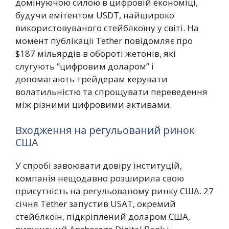
домінуючою силою в цифровій економіці,
будучи емітентом USDT, найшироко
використовуваного стейблкоїну у світі. На
момент публікації Tether повідомляє про
$187 мільярдів в обороті жетонів, які
слугують “цифровим доларом” і
допомагають трейдерам керувати
волатильністю та спрощувати переведення
між різними цифровими активами.
Входження на регульований ринок
США
У спробі завоювати довіру інституцій,
компанія нещодавно розширила свою
присутність на регульованому ринку США. 27
січня Tether запустив USAT, окремий
стейблкоїн, підкріплений доларом США,