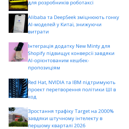
для розробників роботаксі
Alibaba та DeepSeek зміцнюють гонку
AI-моделей у Китаї, знижуючи
витрати
Інтеграція додатку New Minty для
Shopify підвищує конверсії завдяки
AI-орієнтованим кешбек-
пропозиціям
Red Hat, NVIDIA та IBM підтримують
проект перетворення політики ШІ в
код
Зростання трафіку Target на 2000%
завдяки штучному інтелекту в
першому кварталі 2026