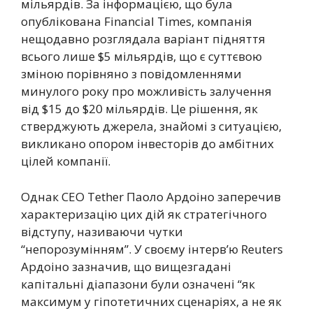
мільярдів. За інформацією, що була
опублікована Financial Times, компанія
нещодавно розглядала варіант підняття
всього лише $5 мільярдів, що є суттєвою
зміною порівняно з повідомленнями
минулого року про можливість залучення
від $15 до $20 мільярдів. Це рішення, як
стверджують джерела, знайомі з ситуацією,
викликано опором інвесторів до амбітних
цілей компанії.
Однак CEO Тether Паоло Ардоіно заперечив
характеризацію цих дій як стратегічного
відступу, називаючи чутки
“непорозумінням”. У своєму інтерв’ю Reuters
Ардоіно зазначив, що вищезгадані
капітальні діапазони були означені “як
максимум у гіпотетичних сценаріях, а не як