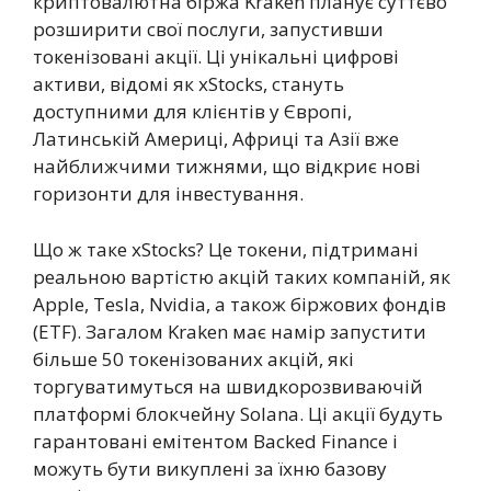
криптовалютна біржа Kraken планує суттєво
розширити свої послуги, запустивши
токенізовані акції. Ці унікальні цифрові
активи, відомі як xStocks, стануть
доступними для клієнтів у Європі,
Латинській Америці, Африці та Азії вже
найближчими тижнями, що відкриє нові
горизонти для інвестування.
Що ж таке xStocks? Це токени, підтримані
реальною вартістю акцій таких компаній, як
Apple, Tesla, Nvidia, а також біржових фондів
(ETF). Загалом Kraken має намір запустити
більше 50 токенізованих акцій, які
торгуватимуться на швидкорозвиваючій
платформі блокчейну Solana. Ці акції будуть
гарантовані емітентом Backed Finance і
можуть бути викуплені за їхню базову