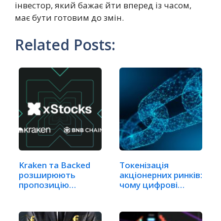
інвестор, який бажає йти вперед із часом,
має бути готовим до змін.
Related Posts:
Kraken та Backed
Токенізація
розширюють
акціонерних ринків:
пропозицію
чому цифрові
токенізованих…
активи…