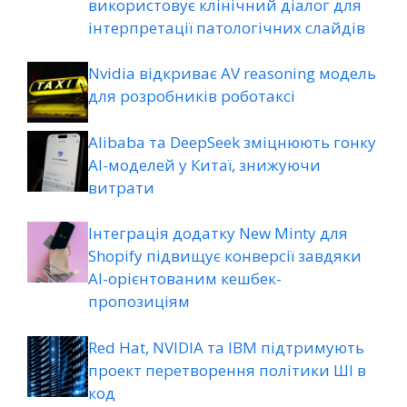
використовує клінічний діалог для
інтерпретації патологічних слайдів
Nvidia відкриває AV reasoning модель
для розробників роботаксі
Alibaba та DeepSeek зміцнюють гонку
AI-моделей у Китаї, знижуючи
витрати
Інтеграція додатку New Minty для
Shopify підвищує конверсії завдяки
AI-орієнтованим кешбек-
пропозиціям
Red Hat, NVIDIA та IBM підтримують
проект перетворення політики ШІ в
код