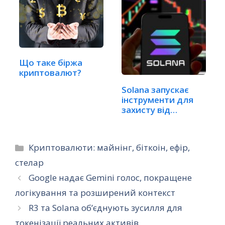
Що таке біржа
криптовалют?
Solana запускає
інструменти для
захисту від
загроз…
Категорії
Криптовалюти: майнінг, біткоін, ефір,
стелар
Google надає Gemini голос, покращене
логікування та розширений контекст
R3 та Solana об’єднують зусилля для
токенізації реальних активів