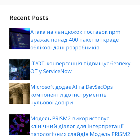
Recent Posts
Атака на ланцюжок поставок npm
вражає понад 400 пакетів і краде
облікові дані розробників
ІТ/ОТ-конвергенція підвищує безпеку
ОТ у ServiceNow
Microsoft додає AI та DevSecOps
компоненти до інструментів
нульової довіри
Модель PRISM2 використовує
клінічний діалог для інтерпретації
патологічних слайдів Модель PRISM2