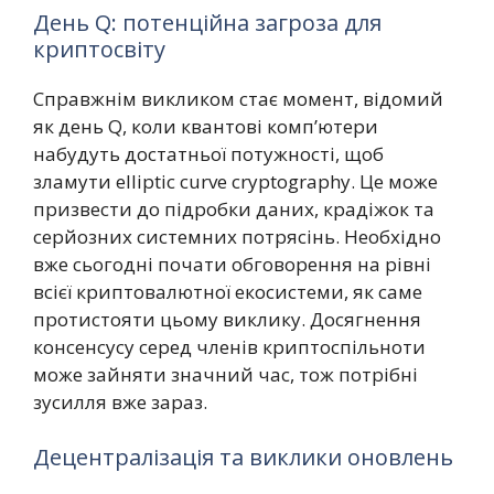
День Q: потенційна загроза для
криптосвіту
Справжнім викликом стає момент, відомий
як день Q, коли квантові комп’ютери
набудуть достатньої потужності, щоб
зламути elliptic curve cryptography. Це може
призвести до підробки даних, крадіжок та
серйозних системних потрясінь. Необхідно
вже сьогодні почати обговорення на рівні
всієї криптовалютної екосистеми, як саме
протистояти цьому виклику. Досягнення
консенсусу серед членів криптоспільноти
може зайняти значний час, тож потрібні
зусилля вже зараз.
Децентралізація та виклики оновлень