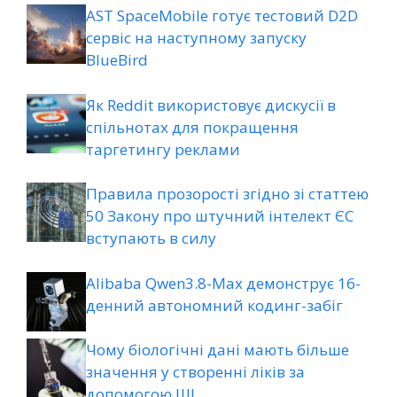
AST SpaceMobile готує тестовий D2D
сервіс на наступному запуску
BlueBird
Як Reddit використовує дискусії в
спільнотах для покращення
таргетингу реклами
Правила прозорості згідно зі статтею
50 Закону про штучний інтелект ЄС
вступають в силу
Alibaba Qwen3.8-Max демонструє 16-
денний автономний кодинг-забіг
Чому біологічні дані мають більше
значення у створенні ліків за
допомогою ШІ