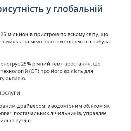
исутність у глобальній
5 мільйонів пристроїв по всьому світу, що
е вийшла за межі пілотних проектів і набула
монструє 25% річний темп зростання, що
технологій (OT) про його зрілість для
у активів.
послуги
овним драйвером, з водомірним обліком як
nner, постачальник лічильників, управляє
йонів вузлів.