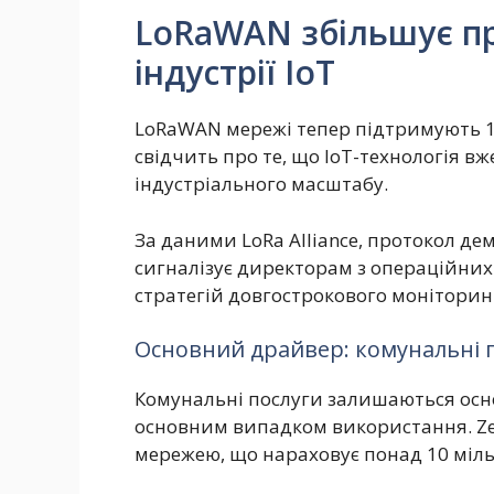
LoRaWAN збільшує пр
індустрії IoT
LoRaWAN мережі тепер підтримують 12
свідчить про те, що IoT-технологія вж
індустріального масштабу.
За даними LoRa Alliance, протокол де
сигналізує директорам з операційних 
стратегій довгострокового моніторинг
Основний драйвер: комунальні 
Комунальні послуги залишаються осн
основним випадком використання. Ze
мережею, що нараховує понад 10 міль