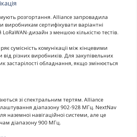
ікація
мують розгортання. Alliance запровадила
ючи виробникам сертифікувати варіантні
 LoRaWAN-дизайн з меншою кількістю тестів.
ряє сумісність комунікації між кінцевими
від різних виробників. Для закупівельних
к застарілості обладнання, якщо змінюється
ються зі спектральним тертям. Alliance
лаштування діапазону 902-928 МГц. NextNav
я наземної навігаційної системи, але це
ам діапазону 900 МГц.