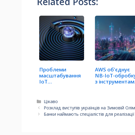
Related Posts:
Проблеми
AWS об'єднує
масштабування
NB-IoT-обробк
IoT
з інструментам
уповільнюють
для…
розгортання…
Категорії
Цікаво
Розклад виступів українців на Зимовій Олі
Банки наймають спеціалістів для реалізаці