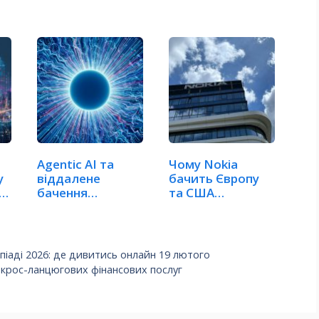
Agentic AI та
Чому Nokia
у
віддалене
бачить Європу
и
бачення
та США
викликають
взаємозалежни
вибух…
ми в…
мпіаді 2026: де дивитись онлайн 19 лютого
ї крос-ланцюгових фінансових послуг