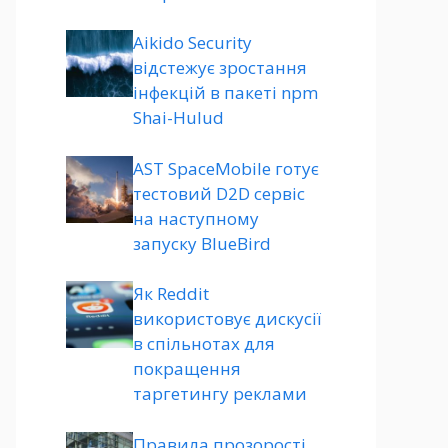
Aikido Security
відстежує зростання
інфекцій в пакеті npm
Shai-Hulud
AST SpaceMobile готує
тестовий D2D сервіс
на наступному
запуску BlueBird
Як Reddit
використовує дискусії
в спільнотах для
покращення
таргетингу реклами
Правила прозорості