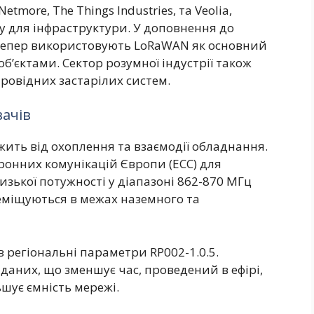
Netmore, The Things Industries, та Veolia,
у для інфраструктури. У доповнення до
 тепер використовують LoRaWAN як основний
б’єктами. Сектор розумної індустрії також
овідних застарілих систем.
вачів
жить від охоплення та взаємодії обладнання.
ронних комунікацій Європи (ECC) для
изької потужності у діапазоні 862-870 МГц
реміщуються в межах наземного та
 регіональні параметри RP002-1.0.5.
даних, що зменшує час, проведений в ефірі,
шує ємність мережі.