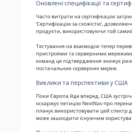
Оновлені специфікації та сертиф
Часто витрати на сертифікацію затри
‘Сертифікацію за схожістю’, дозволя
продукти, використовуючи той самий
Тестування на взаємодію тепер переві
пристроями та серверними мережами 
команд це підтвердження знижує ризи
постачальник серверних мереж.
Виклики та перспективи у США
Поки Європа йде вперед, США зустріча
оскаржує петицію NextNav про перена
планує використовувати цей спектр дл
може зашкодити існуючим користувач