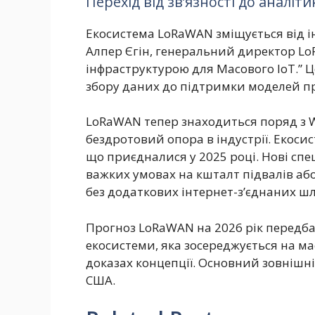
Перехід від зв’язності до аналіти
Екосистема LoRaWAN зміщується від ін
Алпер Єгін, генеральний директор LoR
інфраструктурою для Масового IoT.” Ц
збору даних до підтримки моделей п
LoRaWAN тепер знаходиться поряд з Wi
бездротовий опора в індустрії. Екосис
що приєдналися у 2025 році. Нові сп
важких умовах на кшталт підвалів а
без додаткових інтернет-з’єднаних шл
Прогноз LoRaWAN на 2026 рік передбач
екосистеми, яка зосереджується на мас
доказах концепції. Основний зовнішні
США.