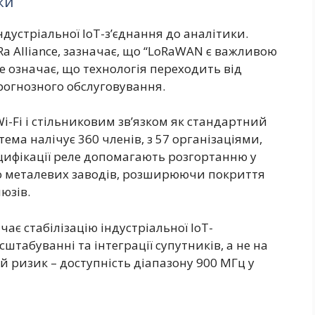
ки
дустріальної IoT-з’єднання до аналітики.
a Alliance, зазначає, що “LoRaWAN є важливою
е означає, що технологія переходить від
рогнозного обслуговування.
-Fi і стільниковим зв’язком як стандартний
тема налічує 360 членів, з 57 організаціями,
ецифікації реле допомагають розгортанню у
бо металевих заводів, розширюючи покриття
юзів.
ає стабілізацію індустріальної IoT-
штабуванні та інтеграції супутників, а не на
й ризик – доступність діапазону 900 МГц у