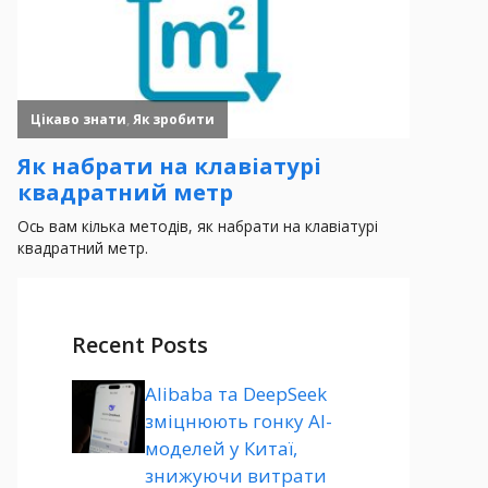
Recent Posts
Alibaba та DeepSeek
зміцнюють гонку AI-
моделей у Китаї,
знижуючи витрати