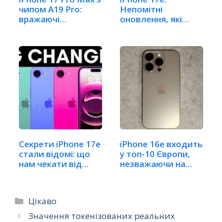
чипом A19 Pro:
Непомітні
вражаючі
оновлення, які
бенчмарки
стануть для вас…
Секрети iPhone 17e
iPhone 16e входить
стали відомі: що
у топ-10 Європи,
нам чекати від
незважаючи на…
новинки
Категорії
Цікаво
Значення токенізованих реальних