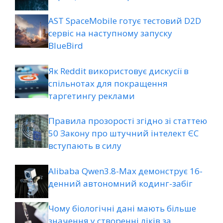
AST SpaceMobile готує тестовий D2D
сервіс на наступному запуску
BlueBird
Як Reddit використовує дискусії в
спільнотах для покращення
таргетингу реклами
Правила прозорості згідно зі статтею
50 Закону про штучний інтелект ЄС
вступають в силу
Alibaba Qwen3.8-Max демонструє 16-
денний автономний кодинг-забіг
Чому біологічні дані мають більше
значення у створенні ліків за