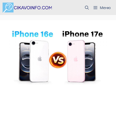
Перейти
Меню
до
вмісту