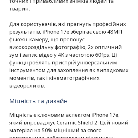
точних і привабливих знімків людей та
тварин.
Для користувачів, які прагнуть професійних
результатів, iPhone 17e зберігає свою 48МП
фьюжн-камеру, що пропонує
високороздільну фотографію, 2x оптичний
зум і запис відео у 4K з частотою 60fps. Ці
функції роблять пристрій універсальним
інструментом для захоплення як випадкових
моментів, так і кінематографічних
відеороликів.
Міцність та дизайн
Міцність є ключовим аспектом iPhone 17e,
який впроваджує Ceramic Shield 2. Цей новий
матеріал на 50% міцніший за свого
попередника, забезпечуючи підвищену