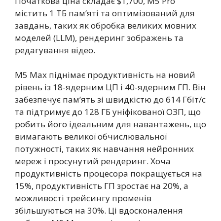
Початкова ціна складає $1,700, M5 Pro
містить 1 ТБ пам’яті та оптимізований для
завдань, таких як обробка великих мовних
моделей (LLM), рендеринг зображень та
редагування відео.
M5 Max піднімає продуктивність на новий
рівень із 18-ядерним ЦП і 40-ядерним ГП. Він
забезпечує пам’ять зі швидкістю до 614 Гбіт/с
та підтримує до 128 ГБ уніфікованої ОЗП, що
робить його ідеальним для навантажень, що
вимагають великої обчислювальної
потужності, таких як навчання нейронних
мереж і просунутий рендеринг. Хоча
продуктивність процесора покращується на
15%, продуктивність ГП зростає на 20%, а
можливості трейсингу променів
збільшуються на 30%. Ці вдосконалення