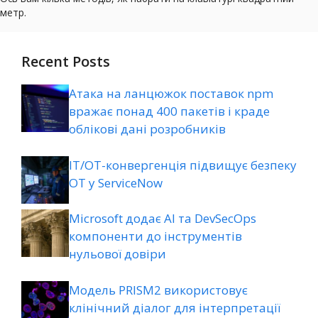
Recent Posts
Атака на ланцюжок поставок npm
вражає понад 400 пакетів і краде
облікові дані розробників
ІТ/ОТ-конвергенція підвищує безпеку
ОТ у ServiceNow
Microsoft додає AI та DevSecOps
компоненти до інструментів
нульової довіри
Модель PRISM2 використовує
клінічний діалог для інтерпретації