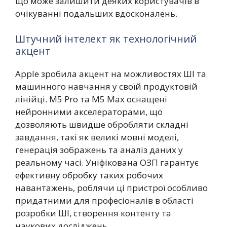
що може залишити деяких користувачів в
очікуванні подальших вдосконалень.
Штучний інтелект як технологічний
акцент
Apple зробила акцент на можливостях ШІ та
машинного навчання у своїй продуктовій
лінійці. M5 Pro та M5 Max оснащені
нейронними акселераторами, що
дозволяють швидше обробляти складні
завдання, такі як великі мовні моделі,
генерація зображень та аналіз даних у
реальному часі. Уніфікована ОЗП гарантує
ефективну обробку таких робочих
навантажень, роблячи ці пристрої особливо
придатними для професіоналів в області
розробки ШІ, створення контенту та
наукових досліджень.