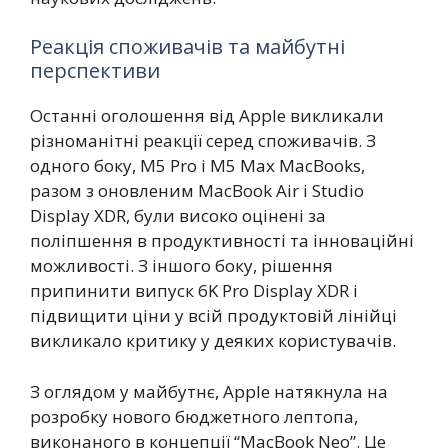
Реакція споживачів та майбутні
перспективи
Останні оголошення від Apple викликали
різноманітні реакції серед споживачів. З
одного боку, M5 Pro і M5 Max MacBooks,
разом з оновленим MacBook Air і Studio
Display XDR, були високо оцінені за
поліпшення в продуктивності та інноваційні
можливості. З іншого боку, рішення
припинити випуск 6K Pro Display XDR і
підвищити ціни у всій продуктовій лінійці
викликало критику у деяких користувачів.
З оглядом у майбутнє, Apple натякнула на
розробку нового бюджетного лептопа,
виконаного в концепції “MacBook Neo”. Це