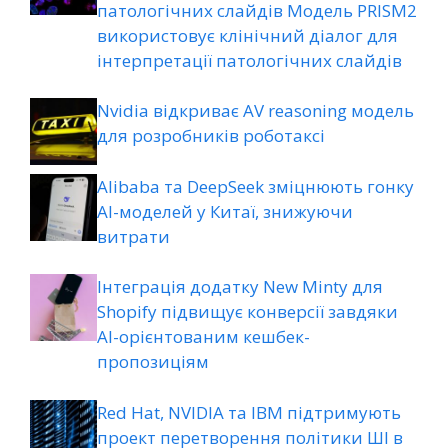
патологічних слайдів Модель PRISM2
використовує клінічний діалог для
інтерпретації патологічних слайдів
Nvidia відкриває AV reasoning модель
для розробників роботаксі
Alibaba та DeepSeek зміцнюють гонку
AI-моделей у Китаї, знижуючи
витрати
Інтеграція додатку New Minty для
Shopify підвищує конверсії завдяки
AI-орієнтованим кешбек-
пропозиціям
Red Hat, NVIDIA та IBM підтримують
проект перетворення політики ШІ в