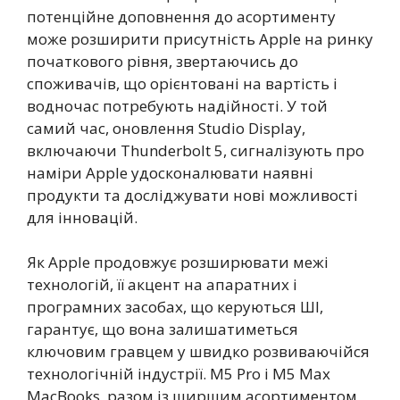
потенційне доповнення до асортименту
може розширити присутність Apple на ринку
початкового рівня, звертаючись до
споживачів, що орієнтовані на вартість і
водночас потребують надійності. У той
самий час, оновлення Studio Display,
включаючи Thunderbolt 5, сигналізують про
наміри Apple удосконалювати наявні
продукти та досліджувати нові можливості
для інновацій.
Як Apple продовжує розширювати межі
технологій, її акцент на апаратних і
програмних засобах, що керуються ШІ,
гарантує, що вона залишатиметься
ключовим гравцем у швидко розвиваючійся
технологічній індустрії. M5 Pro і M5 Max
MacBooks, разом із ширшим асортиментом