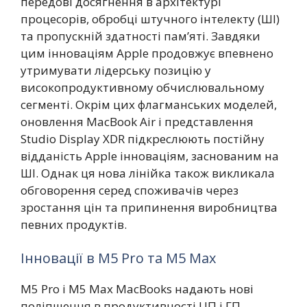
передові досягнення в архітектурі
процесорів, обробці штучного інтелекту (ШІ)
та пропускній здатності пам’яті. Завдяки
цим інноваціям Apple продовжує впевнено
утримувати лідерську позицію у
високопродуктивному обчислювальному
сегменті. Окрім цих флагманських моделей,
оновлення MacBook Air і представлення
Studio Display XDR підкреслюють постійну
відданість Apple інноваціям, заснованим на
ШІ. Однак ця нова лінійка також викликала
обговорення серед споживачів через
зростання цін та припинення виробництва
певних продуктів.
Інновації в M5 Pro та M5 Max
M5 Pro і M5 Max MacBooks надають нові
поліпшення в продуктивності ЦП і ГП,