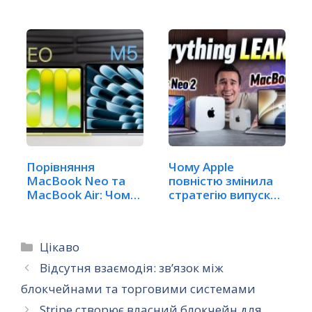
потужністю
Pro
Порівняння
Чому Apple
MacBook Neo та
повністю змінила
MacBook Air: Чому
стратегію випуску
модель…
Mac
Категорії
Цікаво
Відсутня взаємодія: зв’язок між
блокчейнами та торговими системами
Stripe створює власний блокчейн для