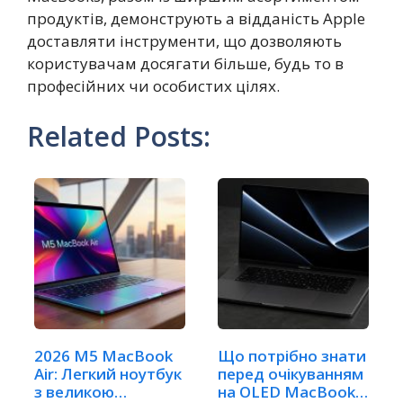
продуктів, демонструють а відданість Apple
доставляти інструменти, що дозволяють
користувачам досягати більше, будь то в
професійних чи особистих цілях.
Related Posts:
2026 M5 MacBook
Що потрібно знати
Air: Легкий ноутбук
перед очікуванням
з великою
на OLED MacBook