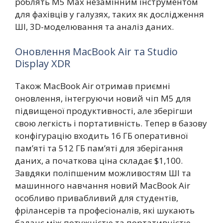
роблять M5 Max незамінним інструментом
для фахівців у галузях, таких як дослідження
ШІ, 3D-моделювання та аналіз даних.
Оновлення MacBook Air та Studio
Display XDR
Також MacBook Air отримав приємні
оновлення, інтегруючи новий чіп M5 для
підвищеної продуктивності, але зберігши
свою легкість і портативність. Тепер в базову
конфігурацію входить 16 ГБ оперативної
пам’яті та 512 ГБ пам’яті для зберігання
даних, а початкова ціна складає $1,100.
Завдяки поліпшеним можливостям ШІ та
машинного навчання новий MacBook Air
особливо привабливий для студентів,
фрілансерів та професіоналів, які шукають
баланс між потужністю та портативністю.